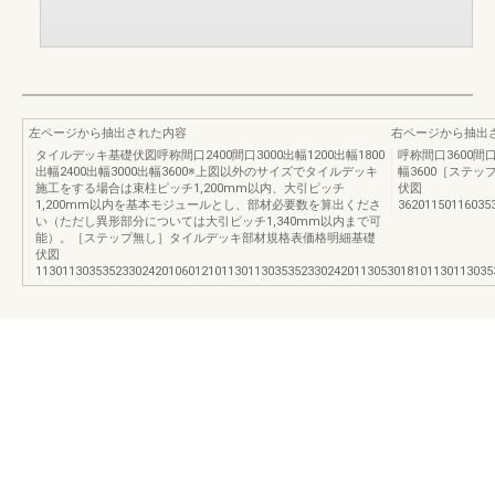
左ページから抽出された内容
右ページから抽出
タイルデッキ基礎伏図呼称間口2400間口3000出幅1200出幅1800
呼称間口3600間口4
出幅2400出幅3000出幅3600※上図以外のサイズでタイルデッキ
幅3600［ステ
施工をする場合は束柱ピッチ1,200mm以内、大引ピッチ
伏図
1,200mm以内を基本モジュールとし、部材必要数を算出くださ
36201150116035
い（ただし異形部分については大引ピッチ1,340mm以内まで可
能）。［ステップ無し］タイルデッキ部材規格表価格明細基礎
伏図
113011303535233024201060121011301130353523302420113053018101130113035