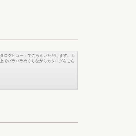
タログビュー」でごらんいただけます。カ
b上でパラパラめくりながらカタログをごら