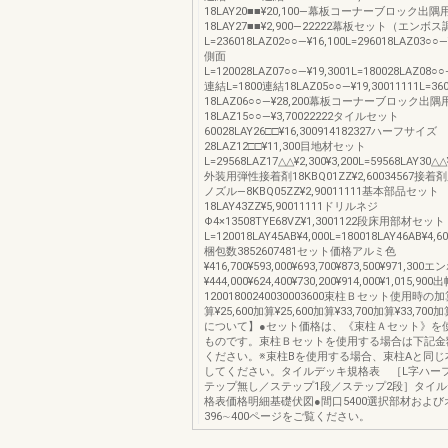
18LAY20■■¥20,100―幕板コーナーブロック出隅
18LAY27■■¥2,900―22222幕板セット（エンボ
L=236018LAZ02○○―¥16,100L=296018LAZ03○○―
側面
L=120028LAZ07○○―¥19,3001L=180028LAZ08○○
連結L=1800連結18LAZ05○○―¥19,30011111L=3
18LAZ06○○―¥28,200幕板コーナーブロック出隅
18LAZ15○○―¥3,70022222タイルセット
60028LAY26□□¥16,300914182327ハーフサイズ
28LAZ12□□¥11,300目地材セット
L=29568LAZ17△△¥2,300¥3,200L=59568LAY30△△¥
外装用弾性接着剤18KBQ01ZZ¥2,60034567接
ノズル―8KBQ05ZZ¥2,90011111基本部品セット
18LAY43ZZ¥5,90011111ドリルネジ
Φ4×13508TYE68VZ¥1,3001122段床用部材セット
L=120018LAY45AB¥4,000L=180018LAY46AB¥4,6
梱包数3852607481セット価格アルミ色
¥416,700¥593,000¥693,700¥873,500¥971,30
¥444,000¥624,400¥730,200¥914,000¥1,015,900
12001800240030003600束柱Ｂセット使用時の加算
算¥25,600加算¥25,600加算¥33,700加算¥33,7
について】●セット価格は、《束柱Ａセット》を
ものです。束柱Ｂセットを使用する場合は下記金
ください。※束柱Bを使用する場合、束柱Aと同じ
してください。タイルデッキ規格表 ［L字ハー
テップ無し／ステップ1段／ステップ2段］タイ
格表価格明細基礎伏図●間口5400選択部材およ
396∼400ページをご覧ください。