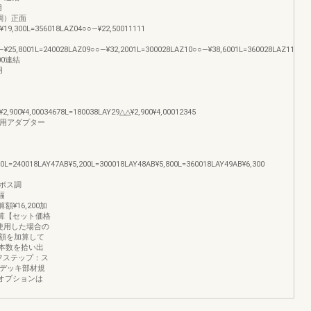
用
ス調）正面
¥19,300L=356018LAZ04○○―¥22,50011111
―¥25,8001L=240028LAZ09○○―¥32,2001L=300028LAZ10○○―¥38,6001L=360028LAZ11○○―
600連結
用
2,900¥4,00034678L=180038LAY29△△¥2,900¥4,00012345
着剤用アダプター
00L=240018LAY47AB¥5,200L=300018LAY48AB¥5,800L=360018LAY49AB¥6,300
0エンボス調
出幅
額¥16,200加
00加算【セット価格
使用した場合の
額を加算して
本数を拾い出
フステップ：ス
ルデッキ部材規
びオプションは