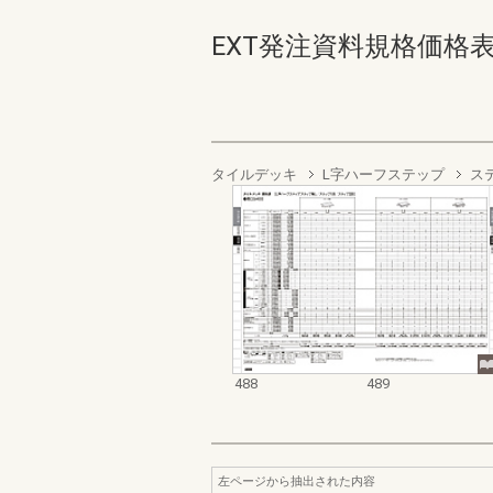
EXT発注資料規格価格表 デッ
タイルデッキ
L字ハーフステップ
ス
488
489
左ページから抽出された内容