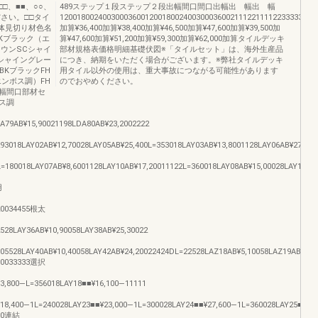
□、■■、○○、
489ステップ１段ステップ２段出幅間口間口出幅出 幅出 幅
さい。□□タイ
12001800240030003600120018002400300036002111221111223333344411
躯体見切り材色名
加算¥36,400加算¥38,400加算¥46,500加算¥47,600加算¥39,500加
Kブラック（エ
算¥47,600加算¥51,200加算¥59,300加算¥62,000加算タイルデッキ
ラウンSCシャイ
部材規格表価格明細基礎伏図※「タイルセット」は、海外生産品
シャイングレー
につき、納期をいただく場合がございます。※弊社タイルデッキ
BKブラックFH
用タイル以外の使用は、重大事故につながる可能性があります
ンボス調）FH
のでおやめください。
幅間口部材セ
ス調
A79AB¥15,90021198LDA80AB¥23,2002222
93018LAY02AB¥12,70028LAY05AB¥25,400L=353018LAY03AB¥13,8001128LAY06AB¥27,600
L=180018LAY07AB¥8,6001128LAY10AB¥17,20011122L=360018LAY08AB¥15,00028LAY11AB¥
用
,20034455根太
528LAY36AB¥10,90058LAY38AB¥25,30022
105528LAY40AB¥10,40058LAY42AB¥24,20022424DL=22528LAZ18AB¥5,10058LAZ19AB¥11,
0033333選択
3,800―L=356018LAY18■■¥16,100―11111
18,400―1L=240028LAY23■■¥23,000―1L=300028LAY24■■¥27,600―1L=360028LAY25■■¥3
600連結