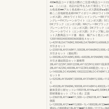
488■商品コード発注の際のご注意※商品コードの□
●●、△△には、右記の記号を入れて発注してくだ
ル色名称■■アルミ色名称○○エンボス調名称●●
称△△目地材色名称HWアイボリーJWホワイトD
ンボス調）JWホワイトSCシャイングレーBBブ
ングレーFHプレーンホワイト（エンボス調）SC
DKブラック（エンボス調）NNグレーBKブラック
プレーンホワイト（エンボス調）DKブラック（エ
プレーンホワイト（エンボス調）ステップ無し出
ット入数商品コード価 格出 幅アルミ色エンボ
12001800240030003600束柱Ａセット
L=42918LDA77AB¥2,90048LDA78AB¥10,60068LD
大引きセット
L=233018LAY01AB¥11,50028LAY04AB¥23,000L=2
大引きセット（連結用）
L=30028LAZ01AB¥5,800L=60028LAY09AB¥8,100
大引き連結部品セット連棟用
28LAY12ZZ¥7,00012238LAY13ZZ¥10,50011段床
28LAY14ZZ¥2,40038LAY15ZZ¥3,600筋交いセット
L=145028LDC45AB¥8,1002222238LDC47AB¥11
セットＢ
L=52528LAY35AB¥7,50058LAY37AB¥15,500L=112
Ｃ
L=45528LAY39AB¥6,90058LAY41AB¥14,40022L=
躯体見切り材セットL=185018LAY44●●¥3,500¥4,8
部材幕板セット（アルミ色）正面
L=236018LAY16■■¥11,500―L=296018LAY17■■¥1
側面
L=120028LAY21■■¥13,800―1L=180028LAY22■■¥
連結L=1800連結18LAY19■■¥13,800―11111L=3