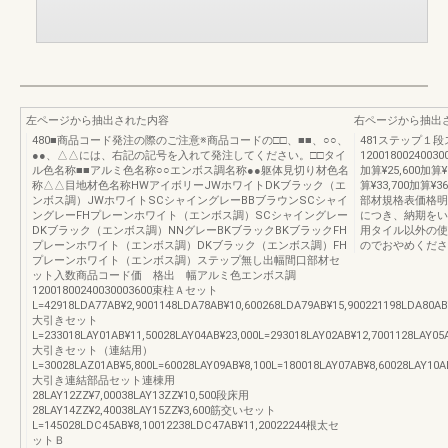
左ページから抽出された内容
右ページから抽出
480■商品コード発注の際のご注意※商品コードの□□、■■、○○、
481ステップ１
●●、△△には、右記の記号を入れて発注してください。□□タイ
120018002400300
ル色名称■■アルミ色名称○○エンボス調名称●●躯体見切り材色名
加算¥25,600加算¥2
称△△目地材色名称HWアイボリーJWホワイトDKブラック（エ
算¥33,700加算¥
ンボス調）JWホワイトSCシャイングレーBBブラウンSCシャイ
部材規格表価格明
ングレーFHプレーンホワイト（エンボス調）SCシャイングレー
につき、納期をい
DKブラック（エンボス調）NNグレーBKブラックBKブラックFH
用タイル以外の使
プレーンホワイト（エンボス調）DKブラック（エンボス調）FH
のでおやめくださ
プレーンホワイト（エンボス調）ステップ無し出幅間口部材セ
ット入数商品コード価 格出 幅アルミ色エンボス調
12001800240030003600束柱Ａセット
L=42918LDA77AB¥2,9001148LDA78AB¥10,600268LDA79AB¥15,900221198LDA80AB
大引きセット
L=233018LAY01AB¥11,50028LAY04AB¥23,000L=293018LAY02AB¥12,7001128LAY05
大引きセット（連結用）
L=30028LAZ01AB¥5,800L=60028LAY09AB¥8,100L=180018LAY07AB¥8,60028LAY10A
大引き連結部品セット連棟用
28LAY12ZZ¥7,00038LAY13ZZ¥10,500段床用
28LAY14ZZ¥2,40038LAY15ZZ¥3,600筋交いセット
L=145028LDC45AB¥8,10012238LDC47AB¥11,20022244根太セ
ットＢ