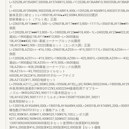
L=52528LAY35AB¥7,50058LAY37AB¥15,500L=112528LAY36AB¥10,9003358LAY38AB
Ｃ
L=45528LAY39AB¥6,9003358LAY41AB¥14,400L=105528LAY40AB¥10,4003313158LA
躯体見切り材セットL=185018LAY44●●¥3,500¥4,80022222選択
部材幕板セット（アルミ色）正面
L=236018LAY16■■¥11,500―L=296018LAY17■■¥13,800―11111L=356018LAY18■■¥1
側面
L=120028LAY21■■¥13,800―1L=180028LAY22■■¥18,400―1L=240028LAY23■■¥23,0
連結L=1800連結18LAY19■■¥13,800―L=3600連結
18LAY20■■¥20,100―幕板コーナーブロック出隅用
18LAY27■■¥2,900―22222幕板セット（エンボス調）正面
L=236018LAZ02○○―¥16,100L=296018LAZ03○○―¥19,30011111L=356018LAZ04○○―
側面
L=120028LAZ07○○―¥19,3001L=180028LAZ08○○―¥25,8001L=240028LAZ09○○―¥32
連結L=1800連結18LAZ05○○―¥19,300L=3600連結
18LAZ06○○―¥28,200幕板コーナーブロック出隅用
18LAZ15○○―¥3,70022222タイルセット
60028LAY26□□¥16,30058101315ハーフサイズ
28LAZ12□□¥11,300目地材セット
L=29568LAZ17△△¥2,300¥3,200L=59568LAY30△△¥2,900¥4,00022344L=180038LAY29
外装用弾性接着剤18KBQ01ZZ¥2,60022344接着剤用アダプター
ノズル―8KBQ05ZZ¥2,90011111基本部品セット
18LAY43ZZ¥5,90011111ドリルネジΦ4×13508TYE68VZ¥1,30011
段床用部材セット
L=120018LAY45AB¥4,000L=180018LAY46AB¥4,600L=240018LAY47AB¥5,200L=3000
梱包数2736375151セット価格アルミ色
¥252,900¥361,400¥411,000¥529,100¥576,100エンボス調
¥271,400¥382,900¥435,400¥557,500¥607,500出幅
12001800240030003600束柱Ｂセット使用時の加算額¥10,800加
算¥16,200加算¥16,200加算¥22,000加算¥22,000加算【セット価格