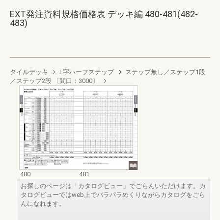
EXT発注資料規格価格表 デッキ編 480-481(482-
483)
タイルデッキ
L字ハーフステップ
ステップ無し／ステップ1段
／ステップ2段 〔間口：3000〕
480
481
お探しのページは「カタログビュー」でごらんいただけます。カ
タログビューではweb上でパラパラめくりながらカタログをごら
んになれます。