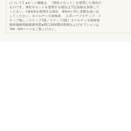
について】●セット価格は、《束柱Ａセット》を使用した場合の
ものです。束柱Ｂセットを使用する場合は下記金額を加算して
ください。※束柱Bを使用する場合、束柱Aと同じ本数を拾い出
してください。タイルデッキ規格表 ［L字ハーフステップ：ス
テップ無し／ステップ1段／ステップ2段］タイルデッキ部材規
格表価格明細基礎伏図●間口3000選択部材およびオプションは
396∼400ページをご覧ください。