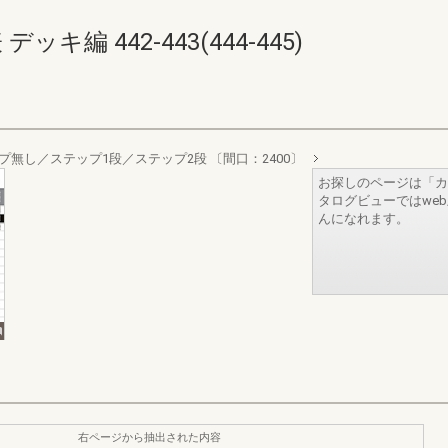
キ編 442-443(444-445)
プ無し／ステップ1段／ステップ2段 〔間口：2400〕
お探しのページは「カ
タログビューではwe
んになれます。
右ページから抽出された内容