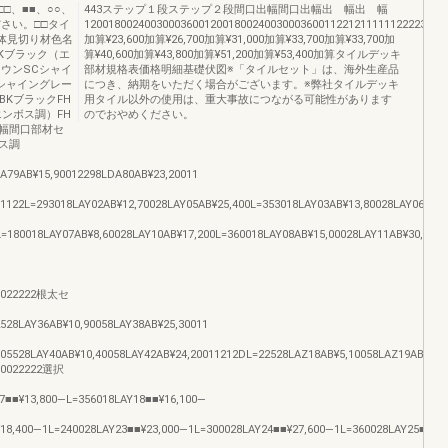
□、■■、○○、
443ステップ１段ステップ２段間口出幅間口出幅出 幅出 幅
さい。□□タイ
12001800240030003600120018002400300036001122121111112222334411
躯体見切り材色名
加算¥23,600加算¥26,700加算¥31,000加算¥33,700加算¥33,700加
Kブラック（エ
算¥40,600加算¥43,800加算¥51,200加算¥53,400加算タイルデッキ
ラウンSCシャイ
部材規格表価格明細基礎伏図※「タイルセット」は、海外生産品
シャイングレー
につき、納期をいただく場合がございます。※弊社タイルデッキ
BKブラックFH
用タイル以外の使用は、重大事故につながる可能性があります
ンボス調）FH
のでおやめください。
幅間口部材セ
ス調
A79AB¥15,90012298LDA80AB¥23,20011
1122L=293018LAY02AB¥12,70028LAY05AB¥25,400L=353018LAY03AB¥13,80028LAY06AB¥2
L=180018LAY07AB¥8,60028LAY10AB¥17,200L=360018LAY08AB¥15,00028LAY11AB¥30,000
20022222根太セ
528LAY36AB¥10,90058LAY38AB¥25,30011
105528LAY40AB¥10,40058LAY42AB¥24,20011212DL=22528LAZ18AB¥5,10058LAZ19AB¥11,
0022222選択
7■■¥13,800―L=356018LAY18■■¥16,100―
18,400―1L=240028LAY23■■¥23,000―1L=300028LAY24■■¥27,600―1L=360028LAY25■■¥3