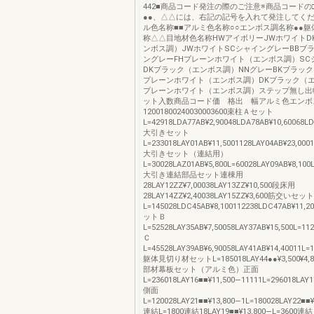
442■商品コード発注の際のご注意※商品コードの□
●●、△△には、右記の記号を入れて発注してくだ
ル色名称■■アルミ色名称○○エンボス調名称●●
称△△目地材色名称HWアイボリーJWホワイトD
ンボス調）JWホワイトSCシャイングレーBBブ
ングレーFHプレーンホワイト（エンボス調）SC
DKブラック（エンボス調）NNグレーBKブラック
プレーンホワイト（エンボス調）DKブラック（エ
プレーンホワイト（エンボス調）ステップ無し出
ット入数商品コード価 格出 幅アルミ色エンボ
12001800240030003600束柱Ａセット
L=42918LDA77AB¥2,90048LDA78AB¥10,60068LD
大引きセット
L=233018LAY01AB¥11,5001128LAY04AB¥23,0001
大引きセット（連結用）
L=30028LAZ01AB¥5,800L=60028LAY09AB¥8,100
大引き連結部品セット連棟用
28LAY12ZZ¥7,00038LAY13ZZ¥10,500段床用
28LAY14ZZ¥2,40038LAY15ZZ¥3,600筋交いセット
L=145028LDC45AB¥8,100112238LDC47AB¥11,
ットＢ
L=52528LAY35AB¥7,50058LAY37AB¥15,500L=112
Ｃ
L=45528LAY39AB¥6,90058LAY41AB¥14,40011L=
躯体見切り材セットL=185018LAY44●●¥3,500¥4,8
部材幕板セット（アルミ色）正面
L=236018LAY16■■¥11,500―11111L=296018LAY1
側面
L=120028LAY21■■¥13,800―1L=180028LAY22■■¥
連結L=1800連結18LAY19■■¥13,800―L=3600連結