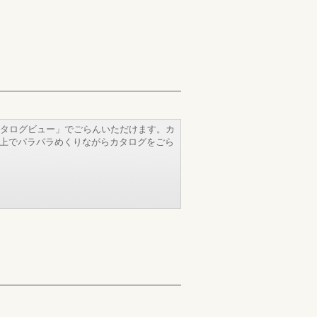
タログビュー」でごらんいただけます。カ
b上でパラパラめくりながらカタログをごら