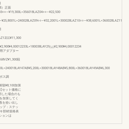
用
ス調）正面
03○○―¥19,300L=356018LAZ04○○―¥22,500
―¥25,8001L=240028LAZ09○○―¥32,2001L=300028LAZ10○○―¥38,6001L=360028LAZ11○○―
用
Z12□□¥11,300
2,900¥4,00012233L=180038LAY29△△¥2,900¥4,00012234
着剤用アダプター
68VZ¥1,300段
00L=240018LAY47AB¥5,200L=300018LAY48AB¥5,800L=360018LAY49AB¥6,300
0エンボス調
算額¥8,100加算
0加算【セット価格に
用した場合のも
を加算してく
数を拾い出し
ップ：ステッ
ッキ部材規格表
ションは