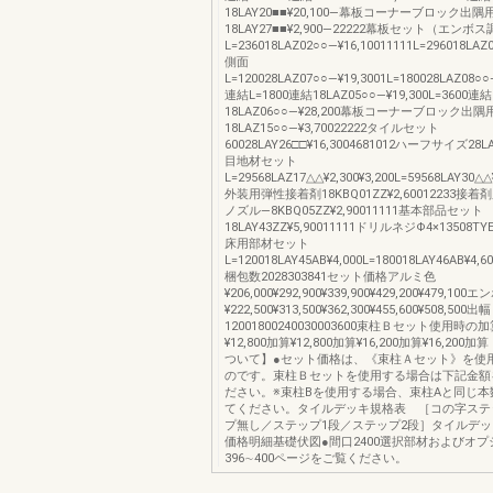
18LAY20■■¥20,100―幕板コーナーブロック出隅
18LAY27■■¥2,900―22222幕板セット（エンボ
L=236018LAZ02○○―¥16,10011111L=296018LAZ
側面
L=120028LAZ07○○―¥19,3001L=180028LAZ08○○
連結L=1800連結18LAZ05○○―¥19,300L=3600連結
18LAZ06○○―¥28,200幕板コーナーブロック出隅
18LAZ15○○―¥3,70022222タイルセット
60028LAY26□□¥16,3004681012ハーフサイズ28LA
目地材セット
L=29568LAZ17△△¥2,300¥3,200L=59568LAY30△△¥
外装用弾性接着剤18KBQ01ZZ¥2,60012233接
ノズル―8KBQ05ZZ¥2,90011111基本部品セット
18LAY43ZZ¥5,90011111ドリルネジΦ4×13508TYE
床用部材セット
L=120018LAY45AB¥4,000L=180018LAY46AB¥4,6
梱包数2028303841セット価格アルミ色
¥206,000¥292,900¥339,900¥429,200¥479,10
¥222,500¥313,500¥362,300¥455,600¥508,500出幅
12001800240030003600束柱Ｂセット使用時の加
¥12,800加算¥12,800加算¥16,200加算¥16,20
ついて】●セット価格は、《束柱Ａセット》を使
のです。束柱Ｂセットを使用する場合は下記金額
ださい。※束柱Bを使用する場合、束柱Aと同じ本
てください。タイルデッキ規格表 ［コの字ステ
プ無し／ステップ1段／ステップ2段］タイルデ
価格明細基礎伏図●間口2400選択部材およびオプ
396∼400ページをご覧ください。