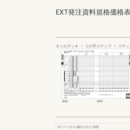
EXT発注資料規格価格表 デッ
タイルデッキ
コの字ステップ
ステッ
442
443
左ページから抽出された内容