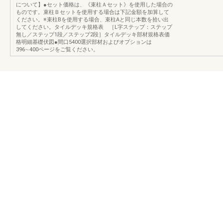
について】●セット価格は、《束柱Ａセット》を使用した場合の
ものです。束柱Ｂセットを使用する場合は下記金額を加算して
ください。※束柱Bを使用する場合、束柱Aと同じ本数を拾い出
してください。タイルデッキ規格表 ［L字ステップ：ステップ
無し／ステップ1段／ステップ2段］タイルデッキ部材規格表価
格明細基礎伏図●間口5400選択部材およびオプションは
396∼400ページをご覧ください。