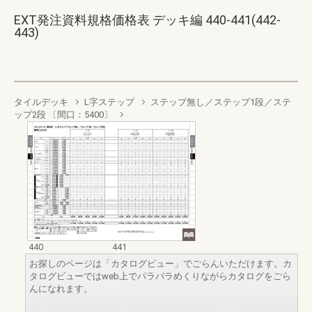
EXT発注資料規格価格表 デッキ編 440-441(442-
443)
タイルデッキ
L字ステップ
ステップ無し／ステップ1段／ステ
ップ2段 〔間口：5400〕
440
441
お探しのページは「カタログビュー」でごらんいただけます。カ
タログビューではweb上でパラパラめくりながらカタログをごら
んになれます。