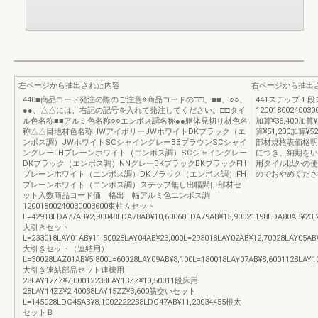
左ページから抽出された内容
右ページから抽出
440■商品コード発注の際のご注意※商品コードの□□、■■、○○、
441ステップ１
●●、△△には、右記の記号を入れて発注してください。□□タイ
120018002400300
ル色名称■■アルミ色名称○○エンボス調名称●●躯体見切り材色名
加算¥36,400加算¥3
称△△目地材色名称HWアイボリーJWホワイトDKブラック（エ
算¥51,200加算¥
ンボス調）JWホワイトSCシャイングレーBBブラウンSCシャイ
部材規格表価格明
ングレーFHプレーンホワイト（エンボス調）SCシャイングレー
につき、納期をい
DKブラック（エンボス調）NNグレーBKブラックBKブラックFH
用タイル以外の使
プレーンホワイト（エンボス調）DKブラック（エンボス調）FH
のでおやめくださ
プレーンホワイト（エンボス調）ステップ無し出幅間口部材セ
ット入数商品コード価 格出 幅アルミ色エンボス調
12001800240030003600束柱Ａセット
L=42918LDA77AB¥2,90048LDA78AB¥10,60068LDA79AB¥15,90021198LDA80AB¥23,
大引きセット
L=233018LAY01AB¥11,50028LAY04AB¥23,000L=293018LAY02AB¥12,70028LAY05AB
大引きセット（連結用）
L=30028LAZ01AB¥5,800L=60028LAY09AB¥8,100L=180018LAY07AB¥8,6001128LAY1
大引き連結部品セット連棟用
28LAY12ZZ¥7,00012238LAY13ZZ¥10,50011段床用
28LAY14ZZ¥2,40038LAY15ZZ¥3,600筋交いセット
L=145028LDC45AB¥8,1002222238LDC47AB¥11,20034455根太
セットＢ