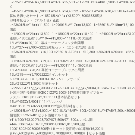
L=52528LAY35AB¥7,50058LAY37AB¥15,500L=112528LAY36AB¥10,90058LAY38AB¥2
Ｃ
L=45528LAY39AB¥6,90058LAY41AB¥14,40022L=105528LAY40AB¥10,40058LAY42AB
躯体見切り材セットL=185018LAY44●●¥3,500¥4,80033333選択
部材幕板セット（アルミ色）正面
L=236018LAY16■■¥11,500―L=296018LAY17■■¥13,800―L=356018LAY18■■¥16,100
側面
L=120028LAY21■■¥13,800―1L=180028LAY22■■¥18,400―1L=240028LAY23■■¥23,0
連結L=1800連結18LAY19■■¥13,800―11111L=3600連結
18LAY20■■¥20,100―幕板コーナーブロック出隅用
18LAY27■■¥2,900―22222幕板セット（エンボス調）正面
L=236018LAZ02○○―¥16,100L=296018LAZ03○○―¥19,300L=356018LAZ04○○―¥22,5
側面
L=120028LAZ07○○―¥19,3001L=180028LAZ08○○―¥25,8001L=240028LAZ09○○―¥32
連結L=1800連結18LAZ05○○―¥19,30011111L=3600連結
18LAZ06○○―¥28,200幕板コーナーブロック出隅用
18LAZ15○○―¥3,70022222タイルセット
60028LAY26□□¥16,300914182327ハーフサイズ
28LAZ12□□¥11,300目地材セット
L=29568LAZ17△△¥2,300¥3,200L=59568LAY30△△¥2,900¥4,00034678L=180038LAY29
外装用弾性接着剤18KBQ01ZZ¥2,60034567接着剤用アダプター
ノズル―8KBQ05ZZ¥2,90011111基本部品セット
18LAY43ZZ¥5,90011111ドリルネジ
Φ4×13508TYE68VZ¥1,3001122段床用部材セット
L=120018LAY45AB¥4,000L=180018LAY46AB¥4,600L=240018LAY47AB¥5,200L=3000
梱包数3852607481セット価格アルミ色
¥416,700¥593,000¥693,700¥873,500¥971,300エンボス調
¥444,000¥624,400¥730,200¥914,000¥1,015,900出幅
12001800240030003600束柱Ｂセット使用時の加算額¥16,200加
算¥25,600加算¥25,600加算¥33,700加算¥33,700加算【セット価格