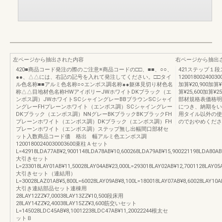
左ページから抽出された内容
右ページから抽出
420■商品コード発注の際のご注意※商品コードの□□、■■、○○、
421ステップ１
●●、△△には、右記の記号を入れて発注してください。□□タイ
120018002400300
ル色名称■■アルミ色名称○○エンボス調名称●●躯体見切り材色名
加算¥20,900加算¥2
称△△目地材色名称HWアイボリーJWホワイトDKブラック（エ
算¥25,600加算¥
ンボス調）JWホワイトSCシャイングレーBBブラウンSCシャイ
部材規格表価格明
ングレーFHプレーンホワイト（エンボス調）SCシャイングレー
につき、納期をい
DKブラック（エンボス調）NNグレーBKブラックBKブラックFH
用タイル以外の使
プレーンホワイト（エンボス調）DKブラック（エンボス調）FH
のでおやめくださ
プレーンホワイト（エンボス調）ステップ無し出幅間口部材セ
ット入数商品コード価 格出 幅アルミ色エンボス調
12001800240030003600束柱Ａセット
L=42918LDA77AB¥2,9001148LDA78AB¥10,600268LDA79AB¥15,900221198LDA80AB
大引きセット
L=233018LAY01AB¥11,50028LAY04AB¥23,000L=293018LAY02AB¥12,7001128LAY05
大引きセット（連結用）
L=30028LAZ01AB¥5,800L=60028LAY09AB¥8,100L=180018LAY07AB¥8,60028LAY10A
大引き連結部品セット連棟用
28LAY12ZZ¥7,00038LAY13ZZ¥10,500段床用
28LAY14ZZ¥2,40038LAY15ZZ¥3,600筋交いセット
L=145028LDC45AB¥8,10012238LDC47AB¥11,20022244根太セ
ットＢ