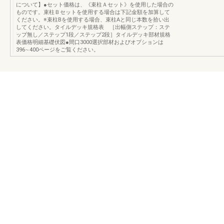
について】●セット価格は、《束柱Ａセット》を使用した場合の
ものです。束柱Ｂセットを使用する場合は下記金額を加算して
ください。※束柱Bを使用する場合、束柱Aと同じ本数を拾い出
してください。タイルデッキ規格表 ［出幅側ステップ：ステ
ップ無し／ステップ1段／ステップ2段］タイルデッキ部材規格
表価格明細基礎伏図●間口3000選択部材およびオプションは
396∼400ページをご覧ください。