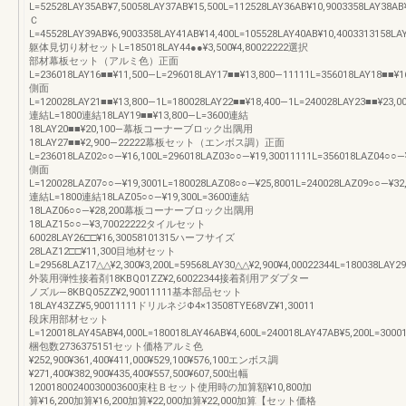
L=52528LAY35AB¥7,50058LAY37AB¥15,500L=112528LAY36AB¥10,9003358LAY38AB
Ｃ
L=45528LAY39AB¥6,9003358LAY41AB¥14,400L=105528LAY40AB¥10,4003313158LA
躯体見切り材セットL=185018LAY44●●¥3,500¥4,80022222選択
部材幕板セット（アルミ色）正面
L=236018LAY16■■¥11,500―L=296018LAY17■■¥13,800―11111L=356018LAY18■■¥1
側面
L=120028LAY21■■¥13,800―1L=180028LAY22■■¥18,400―1L=240028LAY23■■¥23,0
連結L=1800連結18LAY19■■¥13,800―L=3600連結
18LAY20■■¥20,100―幕板コーナーブロック出隅用
18LAY27■■¥2,900―22222幕板セット（エンボス調）正面
L=236018LAZ02○○―¥16,100L=296018LAZ03○○―¥19,30011111L=356018LAZ04○○―
側面
L=120028LAZ07○○―¥19,3001L=180028LAZ08○○―¥25,8001L=240028LAZ09○○―¥32
連結L=1800連結18LAZ05○○―¥19,300L=3600連結
18LAZ06○○―¥28,200幕板コーナーブロック出隅用
18LAZ15○○―¥3,70022222タイルセット
60028LAY26□□¥16,30058101315ハーフサイズ
28LAZ12□□¥11,300目地材セット
L=29568LAZ17△△¥2,300¥3,200L=59568LAY30△△¥2,900¥4,00022344L=180038LAY29
外装用弾性接着剤18KBQ01ZZ¥2,60022344接着剤用アダプター
ノズル―8KBQ05ZZ¥2,90011111基本部品セット
18LAY43ZZ¥5,90011111ドリルネジΦ4×13508TYE68VZ¥1,30011
段床用部材セット
L=120018LAY45AB¥4,000L=180018LAY46AB¥4,600L=240018LAY47AB¥5,200L=3000
梱包数2736375151セット価格アルミ色
¥252,900¥361,400¥411,000¥529,100¥576,100エンボス調
¥271,400¥382,900¥435,400¥557,500¥607,500出幅
12001800240030003600束柱Ｂセット使用時の加算額¥10,800加
算¥16,200加算¥16,200加算¥22,000加算¥22,000加算【セット価格