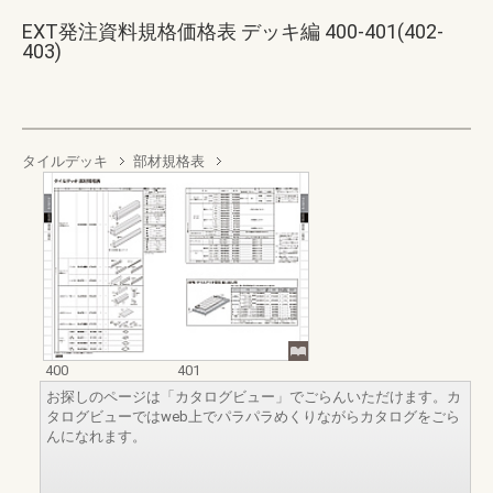
EXT発注資料規格価格表 デッキ編 400-401(402-
403)
タイルデッキ
部材規格表
400
401
お探しのページは「カタログビュー」でごらんいただけます。カ
タログビューではweb上でパラパラめくりながらカタログをごら
んになれます。