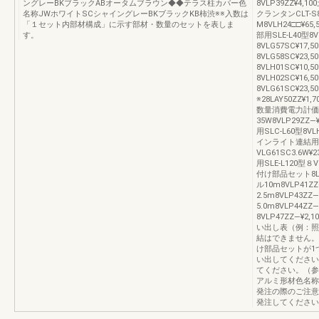
ングレーBKブラックABオータムブラウン◆◆テラス柱カバー色
8VLP39ZZ¥
名称JWホワイトSCシャイングレーBKブラックKB柿渋※※入数は
クランタンCLT-S8V
「１セット内部材構成」に示す部材・数量のセットを表しま
M8VLH24□□¥
す。
部用SLE-L40型8
8VLG57SC¥17,
8VLG58SC¥23
8VLH01SC¥10,
8VLH02SC¥16,
8VLG61SC¥2
※28LAY50ZZ
数量消費電力計価
35W8VLP29ZZ
用SLC-L60型8VL
インライト連結用S
VLG61SC3.6W
用SLE-L120型８VL
付け部品セット8LAY
ル10m8VLP41ZZ
2.5m8VLP43ZZ
5.0m8VLP44Z
8VLP47ZZ―¥2,
い出し表（例：照明
結はできません。
け部品セットが1
い出してください
てください。（参考
アルミ形材色名称
発注の際のご注意
発注してください