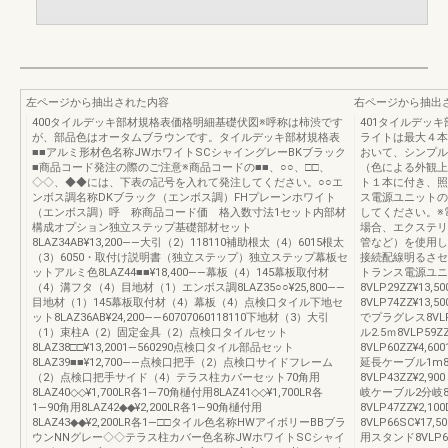
左ページから抽出された内容
右ページから抽出
400タイルデッキ部材規格表価格明細基礎伏図※呼称は柿渋です
401タイルデッ
が、部品色はオータムブラウンです。タイルデッキ部材規格表
ライトは最大４本
■■アルミ形材色名称JWホワイトSCシャイングレーBKブラック
おいて、シンプル
■商品コード発注の際のご注意※商品コードの■■、○○、□□、
（色による外観上
◇◇、◆◆には、下表の記号を入れて発注してください。○○エ
ト１本に付き、照
ンボス調名称DKブラック（エンボス調）FHプレーンホワイト
ス電源ユニットの
（エンボス調）呼 称商品コード価 格入数寸法1セット内部材
してください。※
構成オプション独立ステップ基礎部材セット
場合、エクステリ
8LAZ34AB¥13,200――大引（2）118110補助根太（4）6015根太
管など）を使用し
（3）6050・取付け説明書（独立ステップ）独立ステップ幕板セ
接続配線明るさセ
ットアルミ色8LAZ44■■¥18,400――幕板（4）145幕板取付材
トランス電源ユニ
（4）溝フタ（4）目地材（1）エンボス調8LAZ35○○¥25,800――
8VLP29ZZ¥1
目地材（1）145幕板取付材（4）幕板（4）点検口タイル下地セ
8VLP74ZZ¥13,
ット8LAZ36AB¥24,200――60707060118110下地材（3）大引
でプラグレス8VL
（1）束柱A（2）固定金具（2）点検口タイルセット
ル2.5ｍ8VLP59
8LAZ38□□¥13,2001―560290点検口タイル部品セット
8VLP60ZZ¥4,600
8LAZ39■■¥12,700――点検口把手（2）点検口サイドフレーム
延長ケーブル1m8V
（2）点検口把手サイド（4）テラス柱カバーセット70角用
8VLP43ZZ¥2,90
8LAZ40◇◇¥1,700LR各1―70角樋付用8LAZ41◇◇¥1,700LR各
岐ケーブル2分岐8V
1―90角用8LAZ42◆◆¥2,200LR各1―90角樋付用
8VLP47ZZ¥2,
8LAZ43◆◆¥2,200LR各1―□□タイル色名称HWアイボリーBBブラ
8VLP66SC¥
ウンNNグレー◇◇テラス柱カバー色名称JWホワイトSCシャイ
用スタンド8VLP