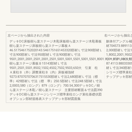
左ページから抽出された内容
右ページから抽出
デッキDC床板樹ら楽ステージ木彫床板樹ら楽ステージ木彫幕板
躯体付アングル補
樹ら楽ステージ床板樹ら楽ステージ幕板Ａ
材704573.8891
46.5175461752020143.5461751651453320部材Ｌ寸法900部材Ｌ
2,000部材Ｌ寸法
寸法900部材Ｌ寸法950部材Ｌ寸法900部材Ｌ寸法
1,8002,2001,
9501,2001,2001,2501,2001,2501,5001,5001,5501,5001,5501,8001,8001,8501,8001,8
リードデッキ大引
樹ら楽ステージ幕板Ｂ15143部材Ｌ寸法
87.4113.8803
9501,2501,5501,8502,1502,4502,7502,9503,650大 引束 柱
材Ｌ寸法340部材Ｌ
Ａ束柱Ｂ（外）調整束柱Ｂ（内）床板補強材
シリーズ標準束柱
9273.8707070706317515530部材Ｌ寸法2,680部材Ｌ寸法（標
テップデッキ部材
準）429部材Ｌ寸法（標 準）250.5部材Ｌ寸法248.5部材Ｌ寸法
2,0003,580（ロング）879（ロング）700.54,300デッキDC／樹
ら楽ステージ木彫／樹ら楽ステージ 主要部材断面＆寸法図390
デッキDC樹ら楽ステージシリーズ標準束柱ロング束柱基礎伏図
オプション部材規格表ステップデッキ部材図面集