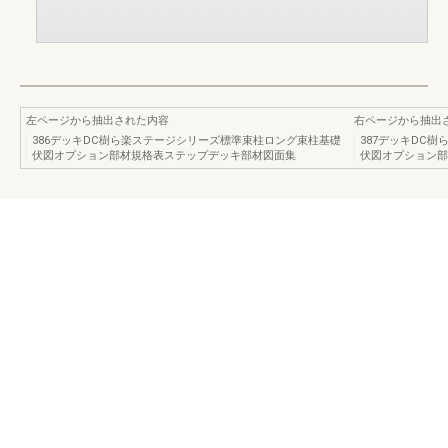
左ページから抽出された内容
右ページから抽出
386デッキDC樹ら楽ステージシリーズ標準束柱ロング束柱基礎
387デッキDC
伏図オプション部材規格表ステップデッキ部材図面集
伏図オプション部