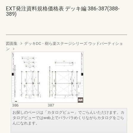
EXT発注資料規格価格表 デッキ編 386-387(388-
389)
図面集
デッキDC・樹ら楽ステージシリーズ ウッドパーティショ
ン
386
387
お探しのページは「カタログビュー」でごらんいただけます。カ
タログビューではweb上でパラパラめくりながらカタログをごら
んになれます。