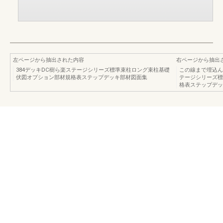
左ページから抽出された内容
右ページから抽出
384デッキDC樹ら楽ステージシリーズ標準束柱ロング束柱基礎
この線まで埋込ん
伏図オプション部材規格表ステップデッキ部材図面集
テージシリーズ標
格表ステップデッ