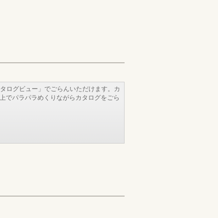
タログビュー」でごらんいただけます。カ
b上でパラパラめくりながらカタログをごら