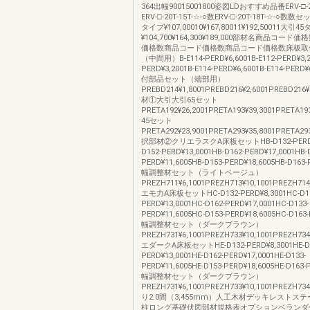
364出幅90015001800姿図LDおすすめ品番ERV-□-20
ERV-□-20T-15T-☆-○数ERV-□-20T-18T-☆-○
タイプ¥107,00010¥167,80011¥192,50011大引4
¥104,700¥164,300¥189,000部材名商品コー
価格数商品コード価格数商品コード価格数床板取
（中間用）B-E114-PERD¥6,6001B-E112-PERD¥3,20
PERD¥3,2001B-E114-PERD¥6,6001B-E114-PER
付部品セット（端部用）
PREBD214¥1,8001PREBD216¥2,6001PREBD21
材①大引大引65セット
PRETA192¥26,2001PRETA193¥39,3001PRETA1
45セット
PRETA292¥23,9001PRETA293¥35,8001PRETA2
択部材②クリエラスクA床板セットHB-D132-PERD¥8
D152-PERD¥13,0001HB-D162-PERD¥17,0001HB-
PERD¥11,6005HB-D153-PERD¥18,6005HB-D163-
幅調整材セット（ライトベージュ）
PREZH711¥6,1001PREZH713¥10,1001PREZH71
エモ力A床板セットHC-D132-PERD¥8,3001HC-D15
PERD¥13,0001HC-D162-PERD¥17,0001HC-D133-
PERD¥11,6005HC-D153-PERD¥18,6005HC-D163-
幅調整材セット（ダークブラウン）
PREZH731¥6,1001PREZH733¥10,1001PREZH73
エダークA床板セットHE-D132-PERD¥8,3001HE-D1
PERD¥13,0001HE-D162-PERD¥17,0001HE-D133-
PERD¥11,6005HE-D153-PERD¥18,6005HE-D163-
幅調整材セット（ダークブラウン）
PREZH731¥6,1001PREZH733¥10,1001PREZH73
り2.0間（3,455mm）人工木材デッキレストス
柱ロング基礎伏図部材規格表オプションベランダ