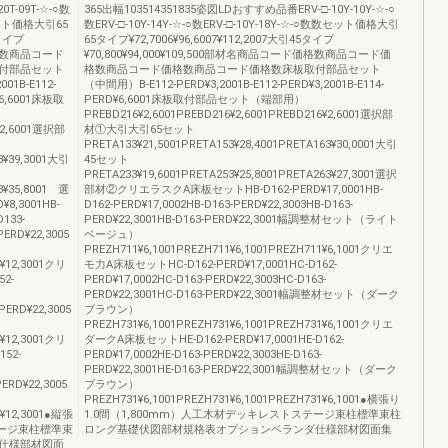
T-09T-☆-○数
365出幅103514351835姿図LDおすすめ品番ERV-□-10Y-10Y-☆-○
数数セット価格大引65
数ERV-□-10Y-14Y-☆-○数ERV-□-10Y-18Y-☆-○数数セット価格大引
5タイプ
65タイプ¥72,7006¥96,6007¥112,2007大引45タイプ
ド価格数商品コード
¥70,800¥94,000¥109,500部材名商品コード価格数商品コード価
付部品セット
格数商品コード価格数商品コード価格数床板取付部品セット
01B-E112-
（中間用）B-E112-PERD¥3,2001B-E112-PERD¥3,2001B-E114-
D¥6,6001床板取
PERD¥6,6001床板取付部品セット（端部用）
PREBD216¥2,6001PREBD216¥2,6001PREBD216¥2,6001選択部
6¥2,6001選択部
材①大引大引65セット
PRETA133¥21,5001PRETA153¥28,4001PRETA163¥30,0001大引
93¥39,3001大引
45セット
PRETA233¥19,6001PRETA253¥25,8001PRETA263¥27,3001選択
93¥35,8001 選
部材②クリエラスクA床板セットHB-D162-PERD¥17,0001HB-
,3001HB-
D162-PERD¥17,0002HB-D163-PERD¥22,3003HB-D163-
D133-
PERD¥22,3001HB-D163-PERD¥22,3001幅調整材セット（ライト
PERD¥22,3005
ベージュ）
PREZH711¥6,1001PREZH711¥6,1001PREZH711¥6,1001クリエ
4¥12,3001クリ
モ力A床板セットHC-D162-PERD¥17,0001HC-D162-
2-
PERD¥17,0002HC-D163-PERD¥22,3003HC-D163-
PERD¥22,3001HC-D163-PERD¥22,3001幅調整材セット（ダーク
PERD¥22,3005
ブラウン）
PREZH731¥6,1001PREZH731¥6,1001PREZH731¥6,1001クリエ
4¥12,3001クリ
ダークA床板セットHE-D162-PERD¥17,0001HE-D162-
52-
PERD¥17,0002HE-D163-PERD¥22,3003HE-D163-
PERD¥22,3001HE-D163-PERD¥22,3001幅調整材セット（ダーク
PERD¥22,3005
ブラウン）
PREZH731¥6,1001PREZH731¥6,1001PREZH731¥6,1001●横張り
4¥12,3001●縦張
1.0間（1,800mm）人工木材デッキレストステージ束柱標準束柱
テージ束柱標準束
ロング基礎伏図部材規格表オプションベランダ仕様部材図面集
仕様部材図面