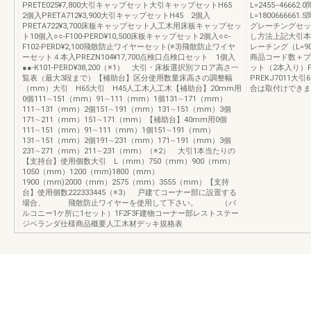
PRETE025¥7,800大引キャップセット大引キャップセットH65
L=2455−46662
2個入PRETA712¥3,900大引キャップセットH45 2個入
L=1800666661.
PRETA722¥3,700床板キャップセット人工木用床板キャップセッ
グレーチングセッ
ト10個入○○-F100-PERD¥10,500床板キャップセット2個入○○-
し方法上記大引本数
F102-PERD¥2,100飛散防止ワイヤーセット(※3)飛散防止ワイヤ
レーチング（L=
ーセット４本入PREZN104¥17,700点検口点検口セット 1個入
商品コード数＋プ
●●-K101-PERD¥38,200（※1） 大引・床板選択別フロア高さ一
ット（2本入り）P
覧表（最大3段まで）【補助台】区分使用数量床高さの調整幅
PREKJ7011大
（mm）大引 H65大引 H45人工木人工木【補助台】20mm用
合は取付けできま
0個111∼151（mm）91∼111（mm）1個131∼171（mm）
111∼131（mm）2個151∼191（mm）131∼151（mm）3個
171∼211（mm）151∼171（mm）【補助台】40mm用0個
111∼151（mm）91∼111（mm）1個151∼191（mm）
131∼151（mm）2個191∼231（mm）171∼191（mm）3個
231∼271（mm）211∼231（mm）（※2） 大引1本当たりの
【支持台】使用個数大引 L（mm）750（mm）900（mm）
1050（mm）1200（mm)1800（mm）
1900（mm)2000（mm）2575（mm）3555（mm）【支持
台】使用個数222333445（※3） 戸建てコーナー部に設置する
場合、 飛散防止ワイヤーを使用して下さい。 （バ
ルコニー1ケ所に1セット）1F2F3F建物コーナー部レストステー
ジベランダ仕様商品概要人工木材デッキ規格表