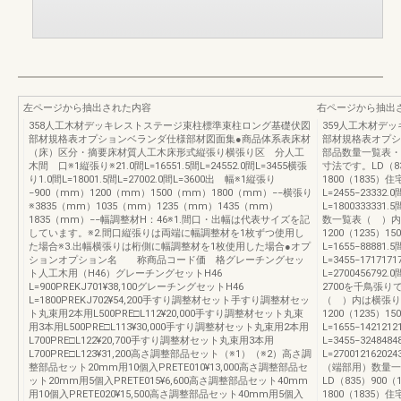
左ページから抽出された内容
右ページから抽出
358人工木材デッキレストステージ束柱標準束柱ロング基礎伏図
359人工木材デ
部材規格表オプションベランダ仕様部材図面集●商品体系表床材
部材規格表オプシ
（床）区分・摘要床材質人工木床形式縦張り横張り区 分人工
部品数量一覧表・
木間 口※1縦張り※21.0間L=16551.5間L=24552.0間L=3455横張
寸法です。LD（835
り1.0間L=18001.5間L=27002.0間L=3600出 幅※1縦張り
1800（1835）住
−900（mm）1200（mm）1500（mm）1800（mm）−−横張り
L=2455−23332
※3835（mm）1035（mm）1235（mm）1435（mm）
L=1800333331.
1835（mm）−−幅調整材H：46※1.間口・出幅は代表サイズを記
数一覧表（ ）内は
しています。※2.間口縦張りは両端に幅調整材を1枚ずつ使用し
1200（1235）1
た場合※3.出幅横張りは桁側に幅調整材を1枚使用した場合●オプ
L=1655−88881.
ションオプション名 称商品コード価 格グレーチングセッ
L=3455−17171
ト人工木用（H46）グレーチングセットH46
L=2700456792.
L=900PREKJ701¥38,100グレーチングセットH46
2700を千鳥張
L=1800PREKJ702¥54,200手すり調整材セット手すり調整材セッ
（ ）内は横張りの
ト丸束用2本用L500PRE□L112¥20,000手すり調整材セット丸束
1200（1235）1
用3本用L500PRE□L113¥30,000手すり調整材セット丸束用2本用
L=1655−142121
L700PRE□L122¥20,700手すり調整材セット丸束用3本用
L=3455−32484
L700PRE□L123¥31,200高さ調整部品セット（※1）（※2）高さ調
L=2700121620
整部品セット20mm用10個入PRETE010¥13,000高さ調整部品セ
（端部用）数量一
ット20mm用5個入PRETE015¥6,600高さ調整部品セット40mm
LD（835）900（1
用10個入PRETE020¥15,500高さ調整部品セット40mm用5個入
1800（1835）住