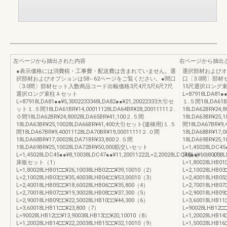
左ページから抽出された内容
右ページから抽出
●表示価格には消費税・工事費・配送費は含まれていません。選
選択部材およびオ
択部材およびオプションは58∼62ページをご覧ください。●間口
口〔3.0間〕部材
〔3.0間〕部材セット入数商品コード出幅価格3尺4尺5尺6尺7尺
15尺選択ロング
選択ロング束柱Ａセット
L=87918LDA81●
L=87918LDA81●●¥5,3002233348LDA82●●¥21,20022333大引セ
１.５間18LDA61BR
ット１.５間18LDA61BR¥14,00011128LDA64BR¥28,20011111２.
18LDA62BR¥24,
０間18LDA62BR¥24,80028LDA65BR¥41,100２.５間
18LDA63BR¥25
18LDA63BR¥25,10028LDA66BR¥41,400大引セット(連棟用)１.５
間18LDA67BR¥9,
間18LDA67BR¥9,40011128LDA70BR¥19,00011111２.０間
18LDA68BR¥17,
18LDA68BR¥17,00028LDA71BR¥33,800２.５間
18LDA69BR¥25
18LDA69BR¥25,10028LDA72BR¥50,000筋交いセット
L=1,45028LDC45
L=1,45028LDC45●●¥8,10038LDC47●●¥11,20011222L=2,20028LDC46●●¥10,80038L
床板セット（1）
床板セット（1）
L=1,80028LHB01
L=1,80028LHB01□□¥26,10038LHB02□□¥39,10010（2）
L=2,10028LHB03
L=2,10028LHB03□□¥35,40038LHB04□□¥53,00010（3）
L=2,40018LHB05
L=2,40018LHB05□□¥18,60028LHB06□□¥35,800（4）
L=2,70018LHB07
L=2,70018LHB07□□¥19,30028LHB08□□¥37,300（5）
L=2,90018LHB09
L=2,90018LHB09□□¥22,50028LHB10□□¥44,300（6）
L=3,60018LHB11
L=3,60018LHB11□□¥23,800（7）
L=90028LHB12□
L=90028LHB12□□¥13,90038LHB13□□¥20,10010（8）
L=1,20028LHB14
L=1,20028LHB14□□¥22,20038LHB15□□¥32,10010（9）
L=1,50028LHB1