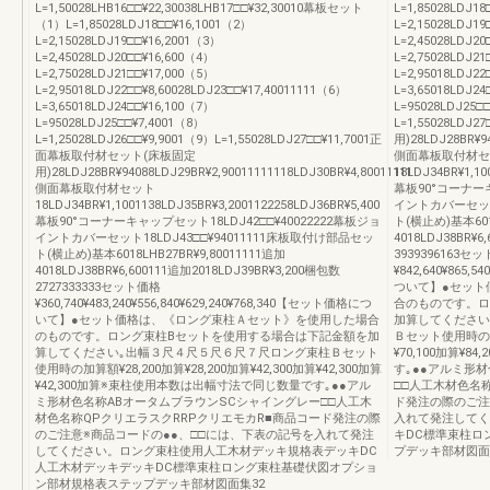
L=1,50028LHB16□□¥22,30038LHB17□□¥32,30010幕板セット
L=1,85028LDJ1
（1）L=1,85028LDJ18□□¥16,1001（2）
L=2,15028LDJ1
L=2,15028LDJ19□□¥16,2001（3）
L=2,45028LDJ2
L=2,45028LDJ20□□¥16,600（4）
L=2,75028LDJ21
L=2,75028LDJ21□□¥17,000（5）
L=2,95018LDJ22
L=2,95018LDJ22□□¥8,60028LDJ23□□¥17,40011111（6）
L=3,65018LDJ2
L=3,65018LDJ24□□¥16,100（7）
L=95028LDJ25□
L=95028LDJ25□□¥7,4001（8）
L=1,55028LD
L=1,25028LDJ26□□¥9,9001（9）L=1,55028LDJ27□□¥11,7001正
用)28LDJ28BR¥94
面幕板取付材セット(床板固定
側面幕板取付材セ
用)28LDJ28BR¥94088LDJ29BR¥2,90011111118LDJ30BR¥4,80011111
18LDJ34BR¥1,10
側面幕板取付材セット
幕板90°コーナーキ
18LDJ34BR¥1,1001138LDJ35BR¥3,2001122258LDJ36BR¥5,400
イントカバーセット1
幕板90°コーナーキャップセット18LDJ42□□¥40022222幕板ジョ
ト(横止め)基本6018
イントカバーセット18LDJ43□□¥94011111床板取付け部品セッ
4018LDJ38BR¥6
ト(横止め)基本6018LHB27BR¥9,80011111追加
3939396163セ
4018LDJ38BR¥6,600111追加2018LDJ39BR¥3,200梱包数
¥842,640¥865,5
2727333333セット価格
ついて】●セット
¥360,740¥483,240¥556,840¥629,240¥768,340【セット価格につ
合のものです。ロ
いて】●セット価格は、《ロング束柱Ａセット》を使用した場合
加算してください
のものです。ロング束柱Bセットを使用する場合は下記金額を加
Ｂセット使用時の加算額
算してください｡出幅３尺４尺５尺６尺７尺ロング束柱Ｂセット
¥70,100加算¥
使用時の加算額¥28,200加算¥28,200加算¥42,300加算¥42,300加算
す｡●●アルミ形
¥42,300加算※束柱使用本数は出幅寸法で同じ数量です｡●●アル
□□人工木材色名
ミ形材色名称ABオータムブラウンSCシャイングレー□□人工木
ド発注の際のご注
材色名称QPクリエラスクRRPクリエモカR■商品コード発注の際
入れて発注してく
のご注意※商品コードの●●、□□には、下表の記号を入れて発注
キDC標準束柱ロ
してください。ロング束柱使用人工木材デッキ規格表デッキDC
プデッキ部材図面
人工木材デッキデッキDC標準束柱ロング束柱基礎伏図オプショ
ン部材規格表ステップデッキ部材図面集32