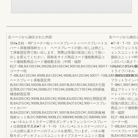
左ページから抽出された内容
右ページから抽出
354●主柱・90°コーナー柱＋ベースプレート＋ベースプレートカ
■T−8・T−10
バー＋床板補強材セット ベースプレートの拾い出しは例とし
ージのフェンスを
て床板固定用で拾い出します。実際は現場の状況に応じて拾い
ェンスユニットタ
出しを変えてください。部材名サイズ商品コード価格数商品コ
接続ユニット+9
ード価格数商品コード価格数主柱（中間・端部
ン2スパン高さＴ
柱)T−88LBA10SC¥4,90028LBA10SC¥4,90018LBA10SC¥4,9001T−108LBA11SC¥5,80
シャイングレー数
コーナー柱
トライプパネル
T−88LBA12SC¥4,9008LBA12SC¥4,9008LBA12SC¥4,9001T−108LBA13SC¥5,8008LB
T−8¥89,70013¥77
ベースプレート床板固定用
フラットラインパ
8LBA18SC¥4,50028LBA18SC¥4,50018LBA18SC¥4,5002大引固
T−8¥61,90013¥49
定用8LDC19SC¥4,5008LDC19SC¥4,5008LDC19SC¥4,500床板
図はフラットライ
補強材固定用
ート＋ベースプレ
8LBA20SC¥2,9008LBA20SC¥2,9008LBA20SC¥2,900土間固定用
ートの拾い出しは
8LBA21SC¥2,9008LBA21SC¥2,9008LBA21SC¥2,900ベースプレ
現場の状況に応じ
ートカバー
商品コード価格数
8LBA22SC¥1,50028LBA22SC¥1,50018LBA22SC¥1,5002床板補
間・端部
強材セット8LDC30BR¥8,9008LDC30BR¥8,9008LDC30BR¥8,900
柱)T−88LBA10SC¥
＋●パネルレストステージ用モダンデッキフェンスベースプレー
コーナー柱
ト仕様積算早見表■T−8・T−10 1スパン※レストステージのフェ
T−88LBA12SC¥4,
ンスは樹ら楽ステージのフェンスを使用しています。パネル種
ベースプレート床
類モダンデッキフェンスユニットタイプスタートユニット直線
8LBA18SC¥4,50