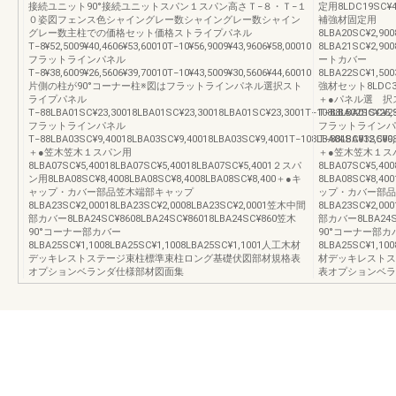
接続ユニット90°接続ユニットスパン１スパン高さＴ−８・Ｔ−１
定用8LDC19SC¥4,
０姿図フェンス色シャイングレー数シャイングレー数シャイン
補強材固定用
グレー数主柱での価格セット価格ストライプパネル
8LBA20SC¥2,90
T−8¥52,5009¥40,4606¥53,60010T−10¥56,9009¥43,9606¥58,00010
8LBA21SC¥2,90
フラットラインパネル
ートカバー
T−8¥38,6009¥26,5606¥39,70010T−10¥43,5009¥30,5606¥44,60010
8LBA22SC¥1,50
片側の柱が90°コーナー柱※図はフラットラインパネル選択スト
強材セット8LDC30BR
ライプパネル
＋●パネル選 択
T−88LBA01SC¥23,30018LBA01SC¥23,30018LBA01SC¥23,3001T−108LBA02SC¥25,
T−88LBA01SC¥23
フラットラインパネル
フラットラインパ
T−88LBA03SC¥9,40018LBA03SC¥9,40018LBA03SC¥9,4001T−108LBA04SC¥12,500
T−88LBA03SC¥9,
＋●笠木笠木１スパン用
＋●笠木笠木１ス
8LBA07SC¥5,40018LBA07SC¥5,40018LBA07SC¥5,4001２スパ
8LBA07SC¥5,40
ン用8LBA08SC¥8,4008LBA08SC¥8,4008LBA08SC¥8,400＋●キ
8LBA08SC¥8,40
ャップ・カバー部品笠木端部キャップ
ップ・カバー部品
8LBA23SC¥2,00018LBA23SC¥2,0008LBA23SC¥2,0001笠木中間
8LBA23SC¥2,00
部カバー8LBA24SC¥8608LBA24SC¥86018LBA24SC¥860笠木
部カバー8LBA24SC
90°コーナー部カバー
90°コーナー部カ
8LBA25SC¥1,1008LBA25SC¥1,1008LBA25SC¥1,1001人工木材
8LBA25SC¥1,10
デッキレストステージ束柱標準束柱ロング基礎伏図部材規格表
材デッキレストス
オプションベランダ仕様部材図面集
表オプションベラ