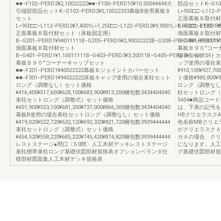
■■−F102−PERD2¥2,10022222■■−F100−PERD10¥10,50044444大
部品セットK−G10
引端部部品セットK−G102−PERD2¥5,10022333幕板B使用幕板Ｂ
L=950□□−L112−P
セット
正面幕板Ｂ取付材
L=950□□−L112−PERD2¥7,4001L=1,250□□−L122−PERD2¥9,9001L=1,550□□−L132−PE
B−G201−PERD1¥9
正面幕板Ｂ取付材セット（床板固定用）
側面幕板Ｂ取付材
B−G201−PERD1¥94011111B−G205−PERD5¥2,90022222B−G208−PERD8¥4,8001111
B−G401−PERD1¥1
側面幕板Ｂ取付材セット
幕板Ｂ９０°コーナー
B−G401−PERD1¥1,10011111B−G403−PERD3¥3,20011B−G405−PERD5¥5,400111
板Ｂジョイントカバー
幕板Ｂ９０°コーナーキャップセット
ップ使用の場合束
■■−F201−PERD1¥40022222幕板Ｂジョイントカバーセット
¥910,100¥9
■■−F301−PERD1¥94022222床板キャップ使用の場合束柱セット
ト価格¥980,80
ロング（調整なし）セット価格
ロング（調整なし）セ
¥416,400¥517,600¥628,100¥683,900¥813,200梱包数3434404040
柱セットロング（調整
束柱セットロング（調整式）セット価格
5454■商品コー
¥451,900¥553,100¥681,200¥737,000¥866,300梱包数3434404040
は、下表の記号を
幕板B使用の場合束柱セットロング（調整なし）セット価格
HBクリエラスクA
¥419,020¥522,720¥632,120¥692,320¥821,720梱包数3939444444
色名称MBクリエ
束柱セットロング（調整式）セット価格
がクリエラスクＡ
¥454,520¥558,220¥685,220¥745,420¥874,820梱包数3939444444
カＡの場合、クリ
レストステージ●間口〔5.0間〕人工木材デッキレストステージ
になります。人工
束柱標準束柱ロング基礎伏図部材規格表オプションベランダ仕
グ基礎伏図部材規
様部材図面集人工木材デッキ規格表