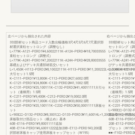
左ページから抽出された内容
右ページから抽出
332部材セット商品コード入数出幅価格3尺4尺5尺6尺7尺選択部
333部材セット
材選択束柱セットロング（調整なし）
セットロング（調
L=779K−A121−PERD1¥4,60022111K−A124−PERD4¥18,70033555
L=779K−A121−P
束柱セットロング（調整式）
トロング（調整式
L=779K−A241−PERD1¥7,20022111K−A244−PERD4¥28,80033555
L=779K−A241−P
基礎およびデッキ共通部材筋交いセット
びデッキ共通部材
L=1,450K−H112−PERD2¥8,10022111K−H113−PERD3¥11,200222L=2,200K−H122−PE
L=1,450K−H112−
大引セット1.5間
大引セット1.5間
K−C111−PERD1¥13,800K−C112−PERD2¥27,6002.0間
K−C111−PERD1¥1
K−C121−PERD1¥24,800K−C122−PERD2¥41,1002.5間
K−C121−PERD1¥2
K−C131−PERD1¥25,100111K−C132−PERD2¥41,40011111大引セ
K−C131−PERD1¥
ット（連棟用）1.5間
（連棟用）1.5間
K−C211−PERD1¥9,400K−C212−PERD2¥19,0002.0間
K−C211−PERD1¥9
K−C221−PERD1¥17,000K−C222−PERD2¥33,8002.5間
K−C221−PERD1¥1
K−C231−PERD1¥25,100111K−C232−PERD2¥50,00011111床板セ
K−C231−PERD1¥
ット
L=900□□−D132−P
L=900□□−D132−PERD2¥8,3001□□−D133−PERD3¥11,60014L=1,200□□−D142−PERD2
床板取付け部品セ
床板取付け部品セット（横止め）基本
60B−E116−PERD
60B−E116−PERD1¥9,80011111追加
20B−E112−P
40B−E114−PERD1¥6,60011222追加20B−E112−PERD1¥3,200選
プセット（W195
択部材床板キャップ使用床板キャップセット（W195）
■■−F102−PERD2