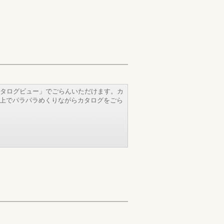
タログビュー」でごらんいただけます。カ
b上でパラパラめくりながらカタログをごら