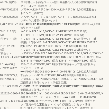
6尺7尺選択部
325部材セット商品コード入数出幅価格8尺9尺選択部材選択束柱
セットロング（調整なし）
4¥18,70022333
L=779K−A121−PERD1¥4,600K−A124−PERD4¥18,70055束柱セッ
トロング（調整式）
4¥28,80022333
L=779K−A241−PERD1¥7,200K−A244−PERD4¥28,80055基礎およ
びデッキ共通部材筋交いセット
1,20011222L=2,200K−H122−PERD2¥10,800K−H123−PERD3¥15,600
L=1,450K−H112−PERD2¥8,100K−H113−PERD3¥11,20033L=2,200K−H122
大引セット1.5間
00111112.0間
K−C111−PERD1¥13,800K−C112−PERD2¥27,600222.0間
.5間
K−C121−PERD1¥24,800K−C122−PERD2¥41,1002.5間
400大引セット（連
K−C131−PERD1¥25,100K−C132−PERD2¥41,400大引セット（連
棟用）1.5間K−C211−PERD1¥9,400K−C212−PERD2¥19,000222.0
0111112.0間
間K−C221−PERD1¥17,000K−C222−PERD2¥33,8002.5間
.5間
K−C231−PERD1¥25,100K−C232−PERD2¥50,000床板セット
00床板セット
L=900□□−D132−PERD2¥8,300□□−D133−PERD3¥11,600L=1,200□□−D142−
1,6009L=1,200□□−D142−PERD2¥12,900□□−D143−PERD3¥18,5009L=1,500□□−D152−PERD
床板取付け部品セット（横止め）基本
60B−E116−PERD1¥9,80011追加40B−E114−PERD1¥6,60011追加
RD1¥6,600追
20B−E112−PERD1¥3,20011選択部材床板キャップ使用床板キャ
キャップ使用床板キ
ップセット（W195）
■■−F102−PERD2¥2,10044■■−F100−PERD10¥10,50022大引端部
10,50022222大
部品セットK−G102−PERD2¥5,10044幕板B使用幕板Ｂセット
3幕板B使用幕板Ｂ
L=950□□−L112−PERD2¥7,400L=1,250□□−L122−PERD2¥9,900L=1,550□□−
正面幕板Ｂ取付材セット（床板固定用）
PERD2¥9,9001L=1,550□□−L132−PERD2¥11,7001L=1,850□□−L142−PERD2¥16,1001L=2,150
B−G201−PERD1¥94022B−G205−PERD5¥2,90022B−G208−PERD8¥4,800
側面幕板Ｂ取付材セット
22222B−G208−PERD8¥4,800
B−G401−PERD1¥1,100B−G403−PERD3¥3,20011B−G405−PERD5¥5,40011
幕板Ｂ９０°コーナーキャップセット■■−F201−PERD1¥40022幕
0011B−G405−PERD5¥5,400111
板Ｂジョイントカバーセット■■−F301−PERD1¥94011床板キャ
ップ使用の場合束柱セットロング（調整なし）セット価格
カバーセット
¥570,500¥581,700梱包数3939束柱セットロング（調整式）セッ