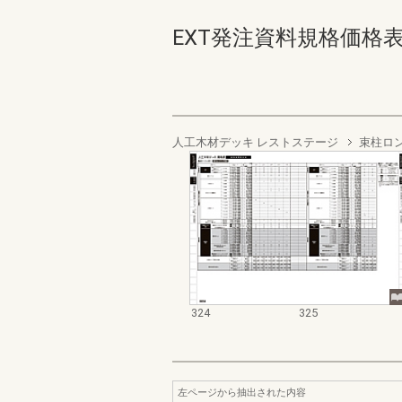
EXT発注資料規格価格表 デッ
人工木材デッキ レストステージ
束柱ロ
324
325
左ページから抽出された内容