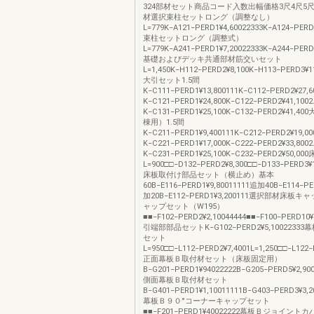
324部材セット商品コード入数出幅価格3尺4尺5尺
材選択束柱セットロング（調整なし）
L=779K−A121−PERD1¥4,60022333K−A124−PERD
束柱セットロング（調整式）
L=779K−A241−PERD1¥7,20022333K−A244−PERD
基礎およびデッキ共通部材筋交いセット
L=1,450K−H112−PERD2¥8,100K−H113−PERD3¥1
大引セット1.5間
K−C111−PERD1¥13,800111K−C112−PERD2¥27,6
K−C121−PERD1¥24,800K−C122−PERD2¥41,1002
K−C131−PERD1¥25,100K−C132−PERD2¥41,
棟用）1.5間
K−C211−PERD1¥9,400111K−C212−PERD2¥19,00
K−C221−PERD1¥17,000K−C222−PERD2¥33,8002
K−C231−PERD1¥25,100K−C232−PERD2¥50,0
L=900□□−D132−PERD2¥8,300□□−D133−PERD3¥1
床板取付け部品セット（横止め）基本
60B−E116−PERD1¥9,80011111追加40B−E114−PE
加20B−E112−PERD1¥3,200111選択部材床板
ャップセット（W195）
■■−F102−PERD2¥2,10044444■■−F100−PERD10¥
引端部部品セットK−G102−PERD2¥5,1002233
セット
L=950□□−L112−PERD2¥7,4001L=1,250□□−L122−
正面幕板Ｂ取付材セット（床板固定用）
B−G201−PERD1¥94022222B−G205−PERD5¥2,900
側面幕板Ｂ取付材セット
B−G401−PERD1¥1,10011111B−G403−PERD3¥3,2
幕板Ｂ９０°コーナーキャップセット
■■−F201−PERD1¥40022222幕板Ｂジョイント