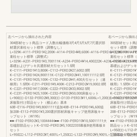
左ページから抽出された内容
右ページから抽出
304部材セット商品コード入数出幅価格3尺4尺5尺6尺7尺選択部
305部材セット
材選択束柱セット標準（調整なし）
セット標準（調整
L=329K−A111−PERD1¥2,200K−A114−PERD4¥8,600K−A116−PERD6¥12,20011K−A11
L=329K−A111−PE
束柱セット標準（調整式）
束柱セット標準（
L=329K−A231−PERD1¥3,700111K−A234−PERD4¥14,400222K−A236−PERD6¥21,600
L=329K−A231−PE
基礎およびデッキ共通部材大引セット1.5間
基礎およびデッキ
K−C111−PERD1¥13,800K−C112−PERD2¥27,6002.0間
K−C111−PERD1¥1
K−C121−PERD1¥24,800111K−C122−PERD2¥41,100111112.5間
K−C121−PERD1¥2
K−C131−PERD1¥25,100K−C132−PERD2¥41,400大引セット（連
K−C131−PERD1
棟用）1.5間K−C211−PERD1¥9,400K−C212−PERD2¥19,0002.0間
棟用）1.5間K−C211
K−C221−PERD1¥17,000K−C222−PERD2¥33,8002.5間
K−C221−PERD1¥1
K−C231−PERD1¥25,100K−C232−PERD2¥50,000床板セット
K−C231−PERD1¥
L=900□□−D132−PERD2¥8,300□□−D133−PERD3¥11,6006L=1,200□□−D142−PERD2¥1
L=900□□−D132−P
床板取付け部品セット（横止め）基本
床板取付け部品セ
60B−E116−PERD1¥9,80011111追加40B−E114−PERD1¥6,600追
60B−E116−PERD
加20B−E112−PERD1¥3,200選択部材床板キャップ使用床板キャ
20B−E112−P
ップセット（W195）
ップセット（W19
■■−F102−PERD2¥2,10044444■■−F100−PERD10¥10,50011111大
■■−F102−PERD2
引端部部品セットK−G102−PERD2¥5,10022333幕板B使用幕板Ｂ
部品セットK−G10
セット
L=950□□−L112−P
L=950□□−L112−PERD2¥7,4001L=1,250□□−L122−PERD2¥9,9001L=1,550□□−L132−PE
正面幕板Ｂ取付材