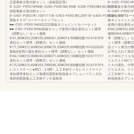
正面幕板Ｂ取付材セット（床板固定用）
B−G201−PERD1¥9
B−G201−PERD1¥940B−G205−PERD5¥2,900B−G208−PERD8¥4,80011111
側面幕板Ｂ取付材
側面幕板Ｂ取付材セット
B−G401−PERD1¥1
B−G401−PERD1¥1,10011111B−G403−PERD3¥3,20011B−G405−PERD5¥5,400111
幕板Ｂ９０°コーナー
幕板Ｂ９０°コーナーキャップセット
板Ｂジョイントカバ
■■−F201−PERD1¥40022222幕板Ｂジョイントカバーセット
使用の場合束柱セ
■■−F301−PERD1¥940床板キャップ使用の場合束柱セット標準
¥345,200¥3
（調整なし）セット価格
価格¥364,000
¥161,800¥203,200¥239,300¥261,500¥314,900梱包数1616181818
準（調整なし）セット
束柱セット標準（調整式）セット価格
ット標準（調整式）セ
¥171,200¥212,600¥254,000¥276,200¥329,600梱包数1616202020
品コード発注の際
幕板B使用の場合束柱セット標準（調整なし）セット価格
記号を入れて発注
¥166,100¥210,000¥245,000¥271,600¥325,100梱包数1616171717
スクAHCクリエ
束柱セット標準（調整式）セット価格
リエラスクMCク
¥175,500¥219,400¥259,700¥286,300¥339,800梱包数1616191919
クＡの場合、付帯
レストステージ●間口〔2.0間〕人工木材デッキレストステージ
クリエモカ。クリ
束柱標準束柱ロング基礎伏図部材規格表オプションベランダ仕
人工木材デッキレ
様部材図面集人工木材デッキ規格表
材規格表オプショ