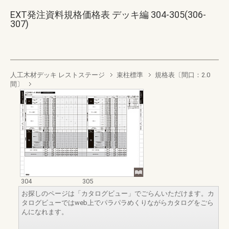
EXT発注資料規格価格表 デッキ編 304-305(306-
307)
人工木材デッキ レストステージ
束柱標準
規格表〔間口：2.0
間〕
304
305
お探しのページは「カタログビュー」でごらんいただけます。カ
タログビューではweb上でパラパラめくりながらカタログをごら
んになれます。