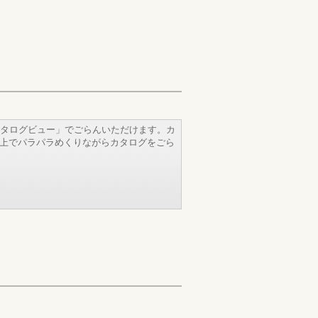
タログビュー」でごらんいただけます。カ
b上でパラパラめくりながらカタログをごら