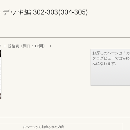
キ編 302-303(304-305)
準
規格表〔間口：1.5間〕
お探しのページは「カ
タログビューではwe
んになれます。
右ページから抽出された内容