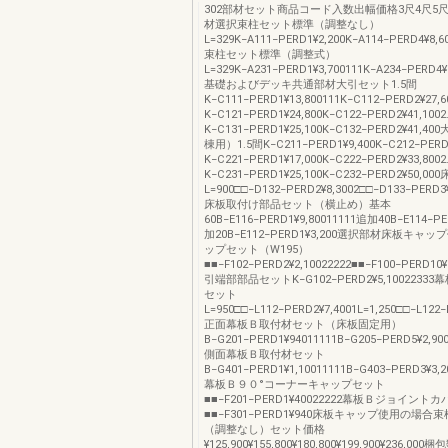
302部材セット商品コード入数出幅価格3尺4尺5尺
材選択束柱セット標準（調整なし）
L=329K−A111−PERD1¥2,200K−A114−PERD4¥8,6
束柱セット標準（調整式）
L=329K−A231−PERD1¥3,700111K−A234−PERD4¥
基礎およびデッキ共通部材大引セット1.5間
K−C111−PERD1¥13,800111K−C112−PERD2¥27,6
K−C121−PERD1¥24,800K−C122−PERD2¥41,1002
K−C131−PERD1¥25,100K−C132−PERD2¥41,
棟用）1.5間K−C211−PERD1¥9,400K−C212−PERD2
K−C221−PERD1¥17,000K−C222−PERD2¥33,8002
K−C231−PERD1¥25,100K−C232−PERD2¥50,0
L=900□□−D132−PERD2¥8,3002□□−D133−PERD3¥
床板取付け部品セット（横止め）基本
60B−E116−PERD1¥9,80011111追加40B−E114−PE
加20B−E112−PERD1¥3,200選択部材床板キャ
ップセット（W195）
■■−F102−PERD2¥2,10022222■■−F100−PERD10¥
引端部部品セットK−G102−PERD2¥5,1002233
セット
L=950□□−L112−PERD2¥7,4001L=1,250□□−L122−
正面幕板Ｂ取付材セット（床板固定用）
B−G201−PERD1¥94011111B−G205−PERD5¥2,900
側面幕板Ｂ取付材セット
B−G401−PERD1¥1,10011111B−G403−PERD3¥3,2
幕板Ｂ９０°コーナーキャップセット
■■−F201−PERD1¥40022222幕板Ｂジョイント
■■−F301−PERD1¥940床板キャップ使用の場
（調整なし）セット価格
¥125,900¥155,800¥180,800¥199,900¥236,000梱