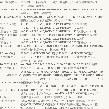
6尺7尺選択部
303部材セット商品コード入数出幅価格8尺9尺選択部材選択束柱
セット標準（調整なし）
00K−A116−PERD6¥12,20011K−A119−PERD9¥17,800111
L=329K−A111−PERD1¥2,200K−A114−PERD4¥8,600K−A116−PERD6¥12,20
束柱セット標準（調整式）
14,400222K−A236−PERD6¥21,60011
L=329K−A231−PERD1¥3,700K−A234−PERD4¥14,400K−A236−PERD6¥21,6
基礎およびデッキ共通部材大引セット1.5間
00111112.0間
K−C111−PERD1¥13,800K−C112−PERD2¥27,600222.0間
.5間
K−C121−PERD1¥24,800K−C122−PERD2¥41,1002.5間
400大引セット（連
K−C131−PERD1¥25,100K−C132−PERD2¥41,400大引セット（連
¥19,0002.0間
棟用）1.5間K−C211−PERD1¥9,400K−C212−PERD2¥19,0002.0間
.5間
K−C221−PERD1¥17,000K−C222−PERD2¥33,8002.5間
00床板セット
K−C231−PERD1¥25,100K−C232−PERD2¥50,000床板セット
11,6003L=1,200□□−D142−PERD2¥12,9002□□−D143−PERD3¥18,5003L=1,500□□−D152−PE
L=900□□−D132−PERD2¥8,300□□−D133−PERD3¥11,600L=1,200□□−D142−
床板取付け部品セット（横止め）基本
RD1¥6,600追
60B−E116−PERD1¥9,80011追加40B−E114−PERD1¥6,600追加
ップ使用床板キャ
20B−E112−PERD1¥3,200選択部材床板キャップ使用床板キャッ
プセット（W195）
10,50011111大
■■−F102−PERD2¥2,10022■■−F100−PERD10¥10,50011大引端部
3幕板B使用幕板Ｂ
部品セットK−G102−PERD2¥5,10044幕板B使用幕板Ｂセット
L=950□□−L112−PERD2¥7,400L=1,250□□−L122−PERD2¥9,900L=1,550□□−
PERD2¥9,9001L=1,550□□−L132−PERD2¥11,7001L=1,850□□−L142−PERD2¥16,1001L=2,150
正面幕板Ｂ取付材セット（床板固定用）
B−G201−PERD1¥94011B−G205−PERD5¥2,90011B−G208−PERD8¥4,800
11111B−G208−PERD8¥4,800
側面幕板Ｂ取付材セット
B−G401−PERD1¥1,100B−G403−PERD3¥3,20011B−G405−PERD5¥5,40011
0011B−G405−PERD5¥5,400111
幕板Ｂ９０°コーナーキャップセット■■−F201−PERD1¥40022幕
板Ｂジョイントカバーセット■■−F301−PERD1¥940床板キャップ
カバーセット
使用の場合束柱セット標準（調整なし）セット価格
合束柱セット標準
¥260,400¥266,000梱包数1919束柱セット標準（調整式）セット
価格¥279,200¥284,800梱包数1919幕板B使用の場合束柱セット標
包数1313151515
準（調整なし）セット価格¥263,740¥269,740梱包数2020束柱セ