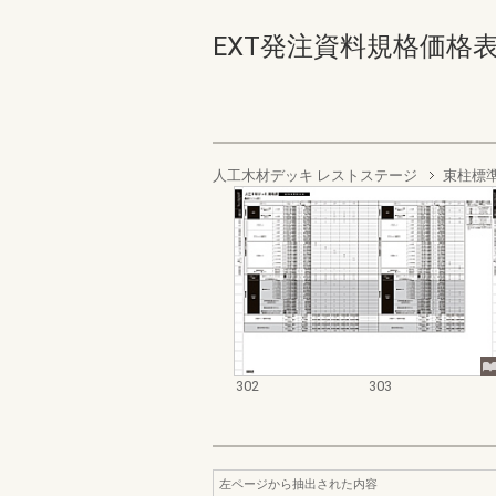
EXT発注資料規格価格表 デッ
人工木材デッキ レストステージ
束柱標
302
303
左ページから抽出された内容