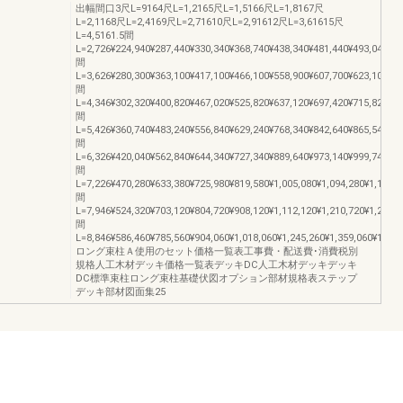
出幅間口3尺L=9164尺L=1,2165尺L=1,5166尺L=1,8167尺
L=2,1168尺L=2,4169尺L=2,71610尺L=2,91612尺L=3,61615尺
L=4,5161.5間
L=2,726¥224,940¥287,440¥330,340¥368,740¥438,340¥481,440¥493,040¥54
間
L=3,626¥280,300¥363,100¥417,100¥466,100¥558,900¥607,700¥623,100¥69
間
L=4,346¥302,320¥400,820¥467,020¥525,820¥637,120¥697,420¥715,820¥80
間
L=5,426¥360,740¥483,240¥556,840¥629,240¥768,340¥842,640¥865,540¥97
間
L=6,326¥420,040¥562,840¥644,340¥727,340¥889,640¥973,140¥999,740¥1,1
間
L=7,226¥470,280¥633,380¥725,980¥819,580¥1,005,080¥1,094,280¥1,124,6
間
L=7,946¥524,320¥703,120¥804,720¥908,120¥1,112,120¥1,210,720¥1,244,1
間
L=8,846¥586,460¥785,560¥904,060¥1,018,060¥1,245,260¥1,359,060¥1,396
ロング束柱Ａ使用のセット価格一覧表工事費・配送費･消費税別
規格人工木材デッキ価格一覧表デッキDC人工木材デッキデッキ
DC標準束柱ロング束柱基礎伏図オプション部材規格表ステップ
デッキ部材図面集25