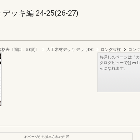
キ編 24-25(26-27)
規格表〔間口：5.0間〕
人工木材デッキ デッキDC
ロング束柱
ロン
お探しのページは「カ
タログビューではwe
んになれます。
右ページから抽出された内容