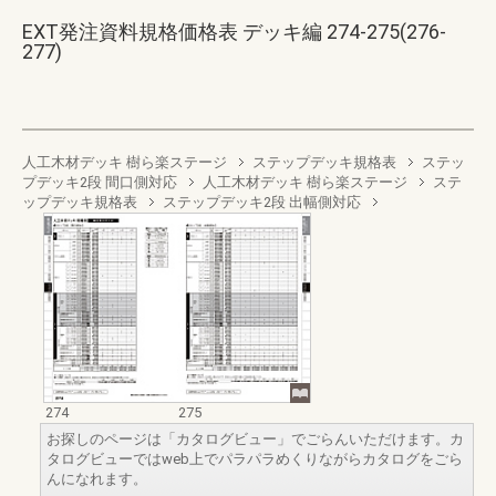
EXT発注資料規格価格表 デッキ編 274-275(276-
277)
人工木材デッキ 樹ら楽ステージ
ステップデッキ規格表
ステッ
プデッキ2段 間口側対応
人工木材デッキ 樹ら楽ステージ
ステ
ップデッキ規格表
ステップデッキ2段 出幅側対応
274
275
お探しのページは「カタログビュー」でごらんいただけます。カ
タログビューではweb上でパラパラめくりながらカタログをごら
んになれます。