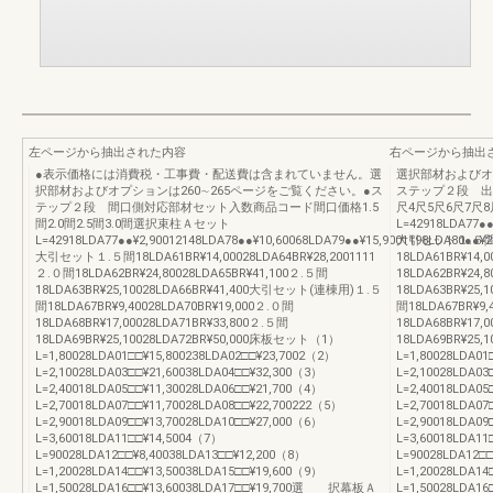
左ページから抽出された内容
右ページから抽出
●表示価格には消費税・工事費・配送費は含まれていません。選
選択部材およびオ
択部材およびオプションは260∼265ページをご覧ください。●ス
ステップ２段 出
テップ２段 間口側対応部材セット入数商品コード間口価格1.5
尺4尺5尺6尺7尺
間2.0間2.5間3.0間選択束柱Ａセット
L=42918LDA77●●
L=42918LDA77●●¥2,90012148LDA78●●¥10,60068LDA79●●¥15,9001198LDA80●●¥2
大引セット１.５
大引セット１.５間18LDA61BR¥14,00028LDA64BR¥28,2001111
18LDA61BR¥14,
２.０間18LDA62BR¥24,80028LDA65BR¥41,100２.５間
18LDA62BR¥24,
18LDA63BR¥25,10028LDA66BR¥41,400大引セット(連棟用)１.５
18LDA63BR¥25
間18LDA67BR¥9,40028LDA70BR¥19,000２.０間
間18LDA67BR¥9,
18LDA68BR¥17,00028LDA71BR¥33,800２.５間
18LDA68BR¥17,
18LDA69BR¥25,10028LDA72BR¥50,000床板セット（1）
18LDA69BR¥25
L=1,80028LDA01□□¥15,800238LDA02□□¥23,7002（2）
L=1,80028LDA01
L=2,10028LDA03□□¥21,60038LDA04□□¥32,300（3）
L=2,10028LDA03
L=2,40018LDA05□□¥11,30028LDA06□□¥21,700（4）
L=2,40018LDA05
L=2,70018LDA07□□¥11,70028LDA08□□¥22,700222（5）
L=2,70018LDA07
L=2,90018LDA09□□¥13,70028LDA10□□¥27,000（6）
L=2,90018LDA09
L=3,60018LDA11□□¥14,5004（7）
L=3,60018LDA1
L=90028LDA12□□¥8,40038LDA13□□¥12,200（8）
L=90028LDA12□
L=1,20028LDA14□□¥13,50038LDA15□□¥19,600（9）
L=1,20028LDA14
L=1,50028LDA16□□¥13,60038LDA17□□¥19,700選 択幕板Ａ
L=1,50028LDA