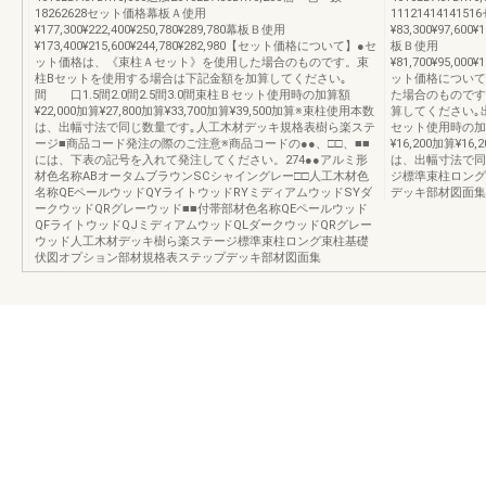
18262628セット価格幕板Ａ使用
1112141414
¥177,300¥222,400¥250,780¥289,780幕板Ｂ使用
¥83,300¥97,600¥
¥173,400¥215,600¥244,780¥282,980【セット価格について】●セ
板Ｂ使用
ット価格は、《束柱Ａセット》を使用した場合のものです。束
¥81,700¥95,000¥
柱Bセットを使用する場合は下記金額を加算してください｡
ット価格について
間 口1.5間2.0間2.5間3.0間束柱Ｂセット使用時の加算額
た場合のものです
¥22,000加算¥27,800加算¥33,700加算¥39,500加算※束柱使用本数
算してください
は、出幅寸法で同じ数量です｡人工木材デッキ規格表樹ら楽ステ
セット使用時の加算額¥
ージ■商品コード発注の際のご注意※商品コードの●●、□□、■■
¥16,200加算¥16
には、下表の記号を入れて発注してください。274●●アルミ形
は、出幅寸法で同
材色名称ABオータムブラウンSCシャイングレー□□人工木材色
ジ標準束柱ロング
名称QEペールウッドQYライトウッドRYミディアムウッドSYダ
デッキ部材図面集
ークウッドQRグレーウッド■■付帯部材色名称QEペールウッド
QFライトウッドQJミディアムウッドQLダークウッドQRグレー
ウッド人工木材デッキ樹ら楽ステージ標準束柱ロング束柱基礎
伏図オプション部材規格表ステップデッキ部材図面集