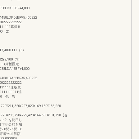
058LDK03BR¥4,800
4458LDK06BR¥5,400222
222222222
11111幕板Ｂ
00（2）
¥17,4001111（6）
□□¥9,900（9）
セット(床板固定
088LDA46BR¥4,800
4458LDA55BR¥5,400222
222222222
11111床板取
111111111追
200梱 包 数
,720¥211,320¥227,020¥169,180¥186,220
4,720¥206,720¥222,420¥164,680¥181,720【セ
ット》を使用し
は下記金額を加
間2.5間3.0
ット使用時の加算額
¥22,000加算