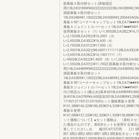
面幕板Ａ取付材セット(床板固定
用)18LDK01BR¥940222222222238LDK02BR¥2,90
側面幕板Ａ取付材セット
18LDK04BR¥1,10022238LDK05BR¥3,2004424426
幕板Ａ90°コーナーキャップセット18LDA73■■¥4002
幕板Ａジョイントカバーセット18LDA74■■¥94011
使用幕板Ｂセット（1）L=1,85028LDA28□□¥16,1
L=2,15028LDA29□□¥16,2001（3）
L=2,45028LDA30□□¥16,600（4）
L=2,75028LDA31□□¥17,000（5）
L=2,95018LDA32□□¥8,6001111111128LDA33□□
L=3,65018LDA34□□¥16,10011111（7）
L=95028LDA35□□¥7,4001（8）L=1,25028LDA36
L=1,55028LDA37□□¥11,700正面幕板Ｂ取付材
用)18LDA44BR¥940222222222258LDA45BR¥2,90
側面幕板Ｂ取付材セット
18LDA53BR¥1,10022238LDA54BR¥3,2004424426
幕板Ｂ90°コーナーキャップセット18LDA75■■¥4002
幕板Ｂジョイントカバーセット18LDA76■■¥94011
付け部品セット(横止め)基本6018LDA89BR¥9,8001
加4018LDA57BR¥6,600追加2018LDA58BR¥3,
17182121192121231920セット価格幕板Ａ使用
¥151,580¥160,220¥186,820¥216,520¥163,380¥178
幕板Ｂ使用
¥147,080¥157,220¥182,320¥211,920¥158,880¥17
ット価格について】●セット価格は、《束柱Ａセ
た場合のものです。束柱Bセットを使用する場合
算してください｡出 幅3尺4尺5尺間 口1.5間2.0
間1.5間2.0間2.5間3.0間1.5間2.0間束柱Ｂセ
¥19,300加算¥22,000加算¥25,600加算¥27,800加算