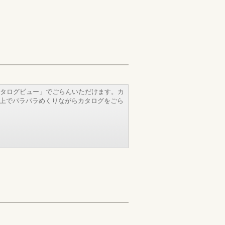
タログビュー」でごらんいただけます。カ
b上でパラパラめくりながらカタログをごら