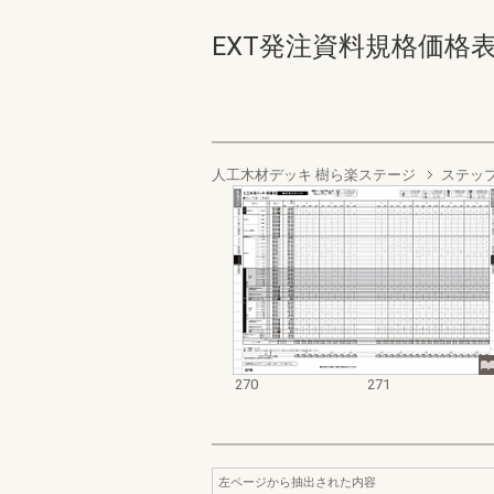
EXT発注資料規格価格表 デッ
人工木材デッキ 樹ら楽ステージ
ステッ
270
271
左ページから抽出された内容