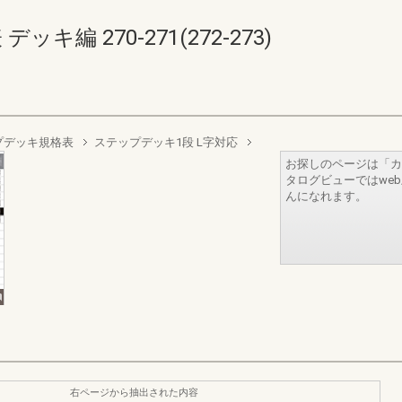
キ編 270-271(272-273)
プデッキ規格表
ステップデッキ1段 L字対応
お探しのページは「カ
タログビューではwe
んになれます。
右ページから抽出された内容