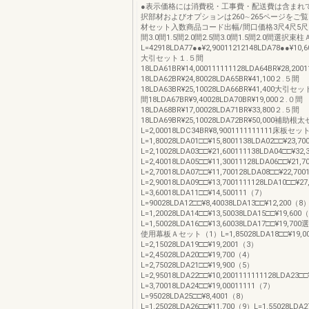
●表示価格には消費税・工事費・配送費は含まれ
択部材およびオプションは260∼265ページをご
材セット入数商品コード出幅/間口価格3尺4尺5尺1.5
間3.0間1.5間2.0間2.5間3.0間1.5間2.0間選択束
L=42918LDA77●●¥2,90011212148LDA78●●¥10,6
大引セット１.５間
18LDA61BR¥14,000111111128LDA64BR¥28,20
18LDA62BR¥24,80028LDA65BR¥41,100２.５間
18LDA63BR¥25,10028LDA66BR¥41,400大引
間18LDA67BR¥9,40028LDA70BR¥19,000２.０間
18LDA68BR¥17,00028LDA71BR¥33,800２.５間
18LDA69BR¥25,10028LDA72BR¥50,000補助根
L=2,00018LDC34BR¥8,9001111111111床板セ
L=1,80028LDA01□□¥15,8001138LDA02□□¥23,7
L=2,10028LDA03□□¥21,600111138LDA04□□¥32
L=2,40018LDA05□□¥11,30011128LDA06□□¥21,
L=2,70018LDA07□□¥11,700128LDA08□□¥22,70
L=2,90018LDA09□□¥13,7001111128LDA10□□¥2
L=3,60018LDA11□□¥14,500111（7）
L=90028LDA12□□¥8,40038LDA13□□¥12,200（8
L=1,20028LDA14□□¥13,50038LDA15□□¥19,600
L=1,50028LDA16□□¥13,60038LDA17□□¥19
使用幕板Ａセット（1）L=1,85028LDA18□□¥19,0
L=2,15028LDA19□□¥19,2001（3）
L=2,45028LDA20□□¥19,700（4）
L=2,75028LDA21□□¥19,900（5）
L=2,95018LDA22□□¥10,2001111111128LDA23□
L=3,70018LDA24□□¥19,00011111（7）
L=95028LDA25□□¥8,4001（8）
L=1,25028LDA26□□¥11,700（9）L=1,55028LDA2