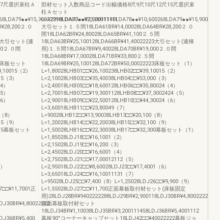
尺7尺選択束柱Ａ
部材セット入数商品コード出幅価格8尺9尺10尺12尺15尺選択束
柱Ａセット
68LDA79●●¥15,90022298LDA80●●¥23,20011111
L=42918LDA77●●¥2,90011148LDA78●●¥10,600268LDA79●●¥15,900198L
¥28,200２.０
大引セット１.５間18LDA61BR¥14,00028LDA64BR¥28,200２.０
間18LDA62BR¥24,80028LDA65BR¥41,100２.５間
1111大引セット(連
18LDA63BR¥25,100128LDA66BR¥41,40022223大引セット(連棟
000２.０間
用)１.５間18LDA67BR¥9,40028LDA70BR¥19,000２.０間
18LDA68BR¥17,00028LDA71BR¥33,800２.５間
1111床板セット
18LDA69BR¥25,100128LDA72BR¥50,00022223床板セット（1）
9,10015（2）
L=1,80028LHB01□□¥26,100238LHB02□□¥39,10015（2）
015（3）
L=2,10028LHB03□□¥35,40038LHB04□□¥53,000（3）
（4）
L=2,40018LHB05□□¥18,600128LHB06□□¥35,80024（4）
（5）
L=2,70018LHB07□□¥19,3001128LHB08□□¥37,3002424（5）
（6）
L=2,90018LHB09□□¥22,500128LHB10□□¥44,30024（6）
L=3,60018LHB11□□¥23,80049（7）
15（8）
L=90028LHB12□□¥13,90038LHB13□□¥20,100（8）
015（9）
L=1,20028LHB14□□¥22,20038LHB15□□¥32,100（9）
30015幕板セット
L=1,50028LHB16□□¥22,30038LHB17□□¥32,300幕板セット（1）
L=1,85028LDJ18□□¥16,1001（2）
L=2,15028LDJ19□□¥16,200（3）
L=2,45028LDJ20□□¥16,6001（4）
L=2,75028LDJ21□□¥17,00012112（5）
6）
L=2,95018LDJ22□□¥8,60028LDJ23□□¥17,4001（6）
L=3,65018LDJ24□□¥16,10011131（7）
L=95028LDJ25□□¥7,400（8）L=1,25028LDJ26□□¥9,900（9）
7□□¥11,7001正
L=1,55028LDJ27□□¥11,700正面幕板取付材セット(床板固定
用)28LDJ28BR¥9402222288LDJ29BR¥2,900118LDJ30BR¥4,80022222
DJ30BR¥4,80022222
側面幕板取付材セット
18LDJ34BR¥1,10038LDJ35BR¥3,200111458LDJ36BR¥5,4001112
DJ36BR¥5,400
幕板90°コーナーキャップセット18LDJ42□□¥40022222幕板ジョ