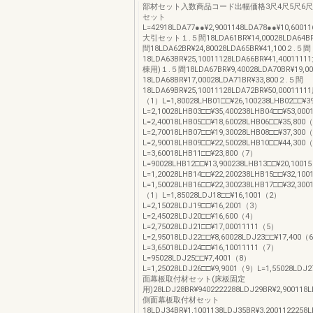
部材セット入数商品コード出幅価格3尺4尺5尺6
セット
L=42918LDA77●●¥2,9001148LDA78●●¥10,60011
大引セット１.５間18LDA61BR¥14,00028LDA64BR
間18LDA62BR¥24,80028LDA65BR¥41,100２.５間
18LDA63BR¥25,10011128LDA66BR¥41,4001
棟用)１.５間18LDA67BR¥9,40028LDA70BR¥19,
18LDA68BR¥17,00028LDA71BR¥33,800２.５間
18LDA69BR¥25,10011128LDA72BR¥50,0001
（1）L=1,80028LHB01□□¥26,100238LHB02□□¥3
L=2,10028LHB03□□¥35,400238LHB04□□¥53,00
L=2,40018LHB05□□¥18,60028LHB06□□¥35,800
L=2,70018LHB07□□¥19,30028LHB08□□¥37,300
L=2,90018LHB09□□¥22,50028LHB10□□¥44,300
L=3,60018LHB11□□¥23,800（7）
L=90028LHB12□□¥13,900238LHB13□□¥20,100
L=1,20028LHB14□□¥22,200238LHB15□□¥32,10
L=1,50028LHB16□□¥22,300238LHB17□□¥32,
（1）L=1,85028LDJ18□□¥16,1001（2）
L=2,15028LDJ19□□¥16,2001（3）
L=2,45028LDJ20□□¥16,600（4）
L=2,75028LDJ21□□¥17,00011111（5）
L=2,95018LDJ22□□¥8,60028LDJ23□□¥17,400（
L=3,65018LDJ24□□¥16,10011111（7）
L=95028LDJ25□□¥7,4001（8）
L=1,25028LDJ26□□¥9,9001（9）L=1,55028LDJ2
面幕板取付材セット(床板固定
用)28LDJ28BR¥9402222288LDJ29BR¥2,900118L
側面幕板取付材セット
18LDJ34BR¥1,1001138LDJ35BR¥3,2001122258L