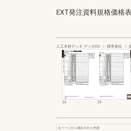
EXT発注資料規格価格表 デッ
人工木材デッキ デッキDC
標準束柱
22
23
左ページから抽出された内容