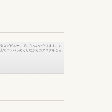
タログビュー」でごらんいただけます。カ
b上でパラパラめくりながらカタログをごら