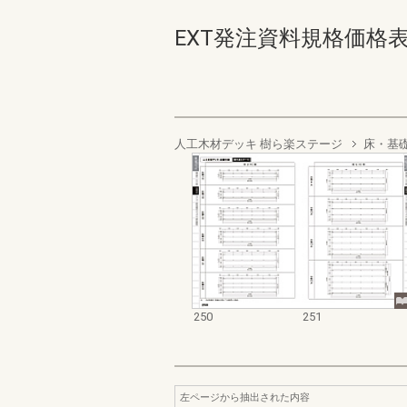
EXT発注資料規格価格表 デッ
人工木材デッキ 樹ら楽ステージ
床・基
250
251
左ページから抽出された内容