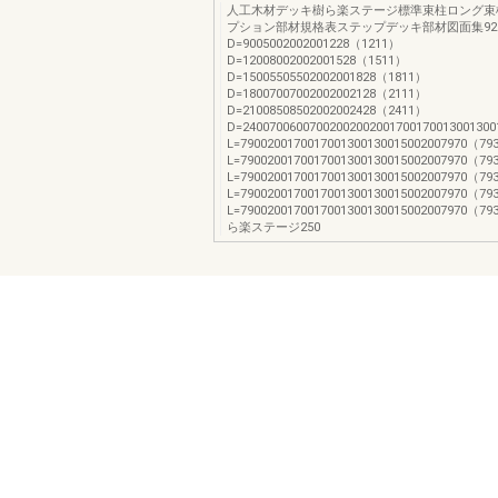
人工木材デッキ樹ら楽ステージ標準束柱ロング束
プション部材規格表ステップデッキ部材図面集928
D=9005002002001228（1211）
D=12008002002001528（1511）
D=15005505502002001828（1811）
D=18007007002002002128（2111）
D=21008508502002002428（2411）
D=2400700600700200200200170017001300130
L=7900200170017001300130015002007970（79
L=7900200170017001300130015002007970（79
L=7900200170017001300130015002007970（79
L=7900200170017001300130015002007970（79
L=7900200170017001300130015002007970（7
ら楽ステージ250