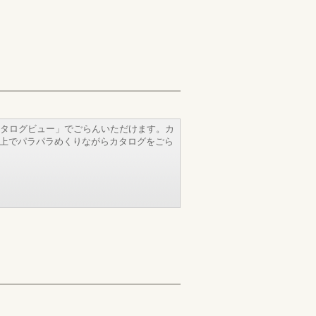
タログビュー」でごらんいただけます。カ
b上でパラパラめくりながらカタログをごら