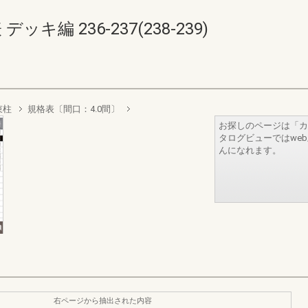
キ編 236-237(238-239)
束柱
規格表〔間口：4.0間〕
お探しのページは「カ
タログビューではwe
んになれます。
右ページから抽出された内容