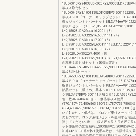
18LDK01BR¥94038LDK02BR¥2,90058LDK03BR¥
幕板Ａ取付材セット
18LDK04BR¥1,1001138LDK05BR¥3,2001122258L
幕板Ａ９０゜コーナーキャップセット18LDA73■■¥4
板Ａジョイントカバーセット18LDA74■■¥94022
幕板Ｂセット（1）L=1,85028LDA28□□¥16,1001
L=2,15028LDA29□□¥16,2001（3）
L=2,45028LDA30□□¥16,60011111（4）
L=2,75028LDA31□□¥17,000（5）
L=2,95018LDA32□□¥8,6001111128LDA33□□¥17
L=3,65018LDA34□□¥16,100（7）
L=95028LDA35□□¥7,4001（8）
L=1,25028LDA36□□¥9,9001（9）L=1,55028LDA3
面幕板Ｂ取付材セット（床板固定用）
18LDA44BR¥94058LDA45BR¥2,90088LDA46BR¥
幕板B取付材セット
18LDA53BR¥1,1001138LDA54BR¥3,2001122258L
幕板Ｂ９０゜コーナーキャップセット18LDA75■■¥4
板Ｂジョイントカバーセット18LDA76■■¥94022
部品セット（横止め）基本６０18LDA89BR¥9,800
０18LDA57BR¥6,600111追加２０18LDA58BR¥3
包 数3434404040セット価格幕板Ａ使用
¥370,180¥472,480¥563,680¥621,780¥736,78
¥364,480¥465,980¥557,380¥614,180¥729,0
いて】●セット価格は、《ロング束柱Ａセット》
のものです。ロング束柱Bセットを使用する場合
算してください｡出 幅３尺４尺５尺６尺７尺ロ
ット使用時の加算額¥28,200加算¥28,200加算¥42,30
加算¥42,300加算※束柱使用本数は、出幅寸法で
商品コード発注の際のご注意※商品コードの●●、□