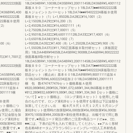
4,80022222側面
18LDK04BR¥1,10038LDK05BR¥3,200111458LDK06BR¥5,4001112
幕板Ａ９０゜コーナーキャップセット18LDA73■■¥40022222幕
DK06BR¥5,400
板Ａジョイントカバーセット18LDA74■■¥94022224幕板Ｂ使用
0022222幕
幕板Ｂセット（1）L=1,85028LDA28□□¥16,1001（2）
222幕板Ｂ使用
L=2,15028LDA29□□¥16,200（3）
（2）
L=2,45028LDA30□□¥16,60021111（4）
L=2,75028LDA31□□¥17,00011（5）
L=2,95018LDA32□□¥8,6001111128LDA33□□¥17,4001（6）
L=3,65018LDA34□□¥16,1002（7）
,400（6）
L=95028LDA35□□¥7,400（8）L=1,25028LDA36□□¥9,900（9）
L=1,55028LDA37□□¥11,700正面幕板Ｂ取付材セット（床板固定
用）18LDA44BR¥94058LDA45BR¥2,90088LDA46BR¥4,80022222
7□□¥11,7001正
側面幕板B取付材セット
18LDA53BR¥1,10038LDA54BR¥3,200111458LDA55BR¥5,4001112
4,80022222側面
幕板Ｂ９０゜コーナーキャップセット18LDA75■■¥40022222幕
板Ｂジョイントカバーセット18LDA76■■¥94022224床板取付け
DA55BR¥5,400
部品セット（横止め）基本６０18LDA89BR¥9,80011111追加４
0022222幕
０18LDA57BR¥6,60022234追加２０18LDA58BR¥3,20011111
222床板取付け
梱 包 数4747477476セット価格幕板Ａ使用
11111追加４
¥820,080¥840,280¥926,780¥1,072,680¥1,344,860幕板Ｂ使用
,20011111梱
¥812,280¥832,680¥919,080¥1,062,180¥1,334,360【セット価格に
ついて】●セット価格は、《ロング束柱Ａセット》を使用した場
0幕板Ｂ使用
合のものです。ロング束柱Bセットを使用する場合は下記金額を
80【セット価格につ
加算してください｡出 幅８尺９尺１０尺１２尺１５尺ロング
を使用した場合
束柱Bセット使用時の加算額¥56,000加算¥56,000加算¥56,000加
は下記金額を加
算¥70,100加算¥84,200加算※束柱使用本数は、出幅寸法で同じ数
ング束柱Bセ
量です｡■商品コード発注の際のご注意※商品コードの●●、□□、
0加算¥42,300
■■には、下表の記号を入れて発注してください。●●アルミ形材
同じ数量です｡■
色名称ABオータムブラウンSCシャイングレー□□人工木材色名
□、■■には、
称QEペールウッドQYライトウッドRYミディアムウッドSYダー