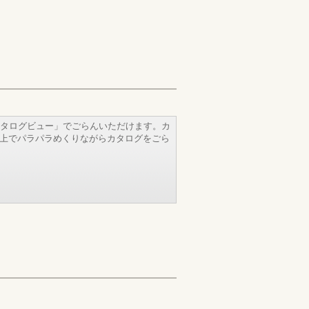
タログビュー」でごらんいただけます。カ
b上でパラパラめくりながらカタログをごら