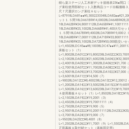
樹ら楽ステージ人工木材デッキ規格表236●間口〔
グ束柱使用部材セット入数商品コード出幅価格３
尺７尺選択ロング束柱Ａセット
L=87918LDA81●●¥5,3002233348LDA82●●¥21,
ット１.５間18LDA61BR¥14,00028LDA64BR¥28,
18LDA62BR¥24,80011128LDA65BR¥41,100111
18LDA63BR¥25,10028LDA66BR¥41,400大
１.５間18LDA67BR¥9,40028LDA70BR¥19,000２
18LDA68BR¥17,00011128LDA71BR¥33,800111
18LDA69BR¥25,10028LDA72BR¥50,000筋交い
L=1,45028LDC45●●¥8,10038LDC47●●¥11,20011
床板セット（1）
L=1,80028LDA01□□¥15,800238LDA02□□¥23,70
L=2,10028LDA03□□¥21,600238LDA04□□¥32,30
L=2,40018LDA05□□¥11,30028LDA06□□¥21,700
L=2,70018LDA07□□¥11,70028LDA08□□¥22,700
L=2,90018LDA09□□¥13,70028LDA10□□¥27,000
L=3,60018LDA11□□¥14,500（7）
L=90028LDA12□□¥8,400238LDA13□□¥12,2001
L=1,20028LDA14□□¥13,500238LDA15□□¥19,60
L=1,50028LDA16□□¥13,600238LDA17□□¥19
Ａ使用幕板Ａセット（1）L=1,85028LDA18□□¥19,
L=2,15028LDA19□□¥19,2001（3）
L=2,45028LDA20□□¥19,70011111（4）
L=2,75028LDA21□□¥19,900（5）
L=2,95018LDA22□□¥10,2001111128LDA23□□¥2
L=3,70018LDA24□□¥19,000（7）
L=95028LDA25□□¥8,4001（8）
L=1,25028LDA26□□¥11,7001（9）L=1,55028LDA
正面幕板Ａ取付材セット（床板固定用）