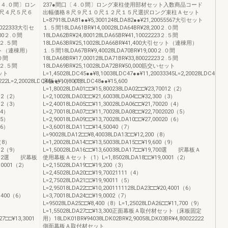
４.０間〕ロン
237●間口〔４.０間〕ロング束柱使用部材セット入数商品コード
尺４尺５尺６
出幅価格８尺９尺１０尺１２尺１５尺選択ロング束柱Ａセット
L=87918LDA81●●¥5,3001248LDA82●●¥21,20055567大引セット
20022333大引セ
１.５間18LDA61BR¥14,00028LDA64BR¥28,200２.０間
200２.０間
18LDA62BR¥24,800128LDA65BR¥41,10022223２.５間
11２.５間
18LDA63BR¥25,10028LDA66BR¥41,400大引セット（連棟用）
引セット（連棟用）
１.５間18LDA67BR¥9,40028LDA70BR¥19,000２.０間
.０間
18LDA68BR¥17,000128LDA71BR¥33,80022223２.５間
11２.５間
18LDA69BR¥25,10028LDA72BR¥50,000筋交いセット
セット
L=1,45028LDC45●●¥8,10038LDC47●●¥11,20033345L=2,20028LDC46●●¥
222L=2,20028LDC46●●¥10,80038LDC48●●¥15,600
床板セット（1）
L=1,80028LDA01□□¥15,800238LDA02□□¥23,70012（2）
012（2）
L=2,10028LDA03□□¥21,60038LDA04□□¥32,300（3）
012（3）
L=2,40018LDA05□□¥11,30028LDA06□□¥21,70020（4）
（4）
L=2,70018LDA07□□¥11,70028LDA08□□¥22,7002020（5）
（5）
L=2,90018LDA09□□¥13,70028LDA10□□¥27,00020（6）
（6）
L=3,60018LDA11□□¥14,50040（7）
L=90028LDA12□□¥8,40038LDA13□□¥12,200（8）
2（8）
L=1,20028LDA14□□¥13,50038LDA15□□¥19,600（9）
012（9）
L=1,50028LDA16□□¥13,60038LDA17□□¥19,700選 択幕板Ａ
,70012選 択幕板
使用幕板Ａセット（1）L=1,85028LDA18□□¥19,0001（2）
0001（2）
L=2,15028LDA19□□¥19,200（3）
L=2,45028LDA20□□¥19,70021111（4）
L=2,75028LDA21□□¥19,90011（5）
L=2,95018LDA22□□¥10,2001111128LDA23□□¥20,4001（6）
0,400（6）
L=3,70018LDA24□□¥19,0002（7）
L=95028LDA25□□¥8,400（8）L=1,25028LDA26□□¥11,700（9）
L=1,55028LDA27□□¥13,300正面幕板Ａ取付材セット（床板固定
27□□¥13,3001
用）18LDK01BR¥94038LDK02BR¥2,90058LDK03BR¥4,80022222
側面幕板Ａ取付材セット