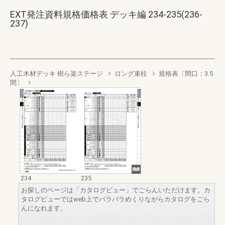
EXT発注資料規格価格表 デッキ編 234-235(236-
237)
人工木材デッキ 樹ら楽ステージ
ロング束柱
規格表〔間口：3.5
間〕
234
235
お探しのページは「カタログビュー」でごらんいただけます。カ
タログビューではweb上でパラパラめくりながらカタログをごら
んになれます。