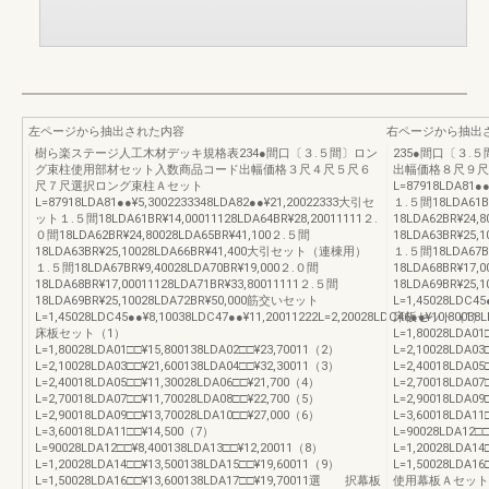
左ページから抽出された内容
右ページから抽出
樹ら楽ステージ人工木材デッキ規格表234●間口〔３.５間〕ロン
235●間口〔３
グ束柱使用部材セット入数商品コード出幅価格３尺４尺５尺６
出幅価格８尺９尺
尺７尺選択ロング束柱Ａセット
L=87918LDA81●
L=87918LDA81●●¥5,3002233348LDA82●●¥21,20022333大引セ
１.５間18LDA61BR
ット１.５間18LDA61BR¥14,00011128LDA64BR¥28,20011111２.
18LDA62BR¥24,
０間18LDA62BR¥24,80028LDA65BR¥41,100２.５間
18LDA63BR¥25
18LDA63BR¥25,10028LDA66BR¥41,400大引セット（連棟用）
１.５間18LDA67BR
１.５間18LDA67BR¥9,40028LDA70BR¥19,000２.０間
18LDA68BR¥17,
18LDA68BR¥17,00011128LDA71BR¥33,80011111２.５間
18LDA69BR¥25
18LDA69BR¥25,10028LDA72BR¥50,000筋交いセット
L=1,45028LDC45
L=1,45028LDC45●●¥8,10038LDC47●●¥11,20011222L=2,20028LDC46●●¥10,80038L
床板セット（1）
床板セット（1）
L=1,80028LDA01
L=1,80028LDA01□□¥15,800138LDA02□□¥23,70011（2）
L=2,10028LDA03
L=2,10028LDA03□□¥21,600138LDA04□□¥32,30011（3）
L=2,40018LDA05
L=2,40018LDA05□□¥11,30028LDA06□□¥21,700（4）
L=2,70018LDA07
L=2,70018LDA07□□¥11,70028LDA08□□¥22,700（5）
L=2,90018LDA09
L=2,90018LDA09□□¥13,70028LDA10□□¥27,000（6）
L=3,60018LDA11
L=3,60018LDA11□□¥14,500（7）
L=90028LDA12□
L=90028LDA12□□¥8,400138LDA13□□¥12,20011（8）
L=1,20028LDA14
L=1,20028LDA14□□¥13,500138LDA15□□¥19,60011（9）
L=1,50028LDA
L=1,50028LDA16□□¥13,600138LDA17□□¥19,70011選 択幕板
使用幕板Ａセット（1）