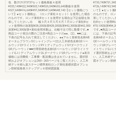
包 数3131373737セット価格幕板Ａ使用
¥733,740¥751,3
¥333,140¥422,940¥503,140¥555,040¥655,640幕板Ｂ使用
¥726,140¥743,
¥327,640¥416,640¥497,040¥547,640¥648,140【セット価格につ
いて】●セット価
いて】●セット価格は、《ロング束柱Ａセット》を使用した場合
のものです。ロン
のものです。ロング束柱Bセットを使用する場合は下記金額を加
算してください
算してください｡出 幅３尺４尺５尺６尺７尺ロング束柱Bセ
柱Bセット使用時の加算
ット使用時の加算額¥28,200加算¥28,200加算¥42,300加算¥42,300
¥70,100加算¥
加算¥42,300加算※束柱使用本数は、出幅寸法で同じ数量です｡■
です｡■商品コー
商品コード発注の際のご注意※商品コードの●●、□□、■■には、
には、下表の記号
下表の記号を入れて発注してください。●●アルミ形材色名称AB
名称ABオータム
オータムブラウンSCシャイングレー□□人工木材色名称QEペー
QEペールウッド
ルウッドQYライトウッドRYミディアムウッドSYダークウッド
ウッドQRグレー
QRグレーウッド■■付帯部材色名称QEペールウッドQFライトウ
イトウッドQJミ
ッドQJミディアムウッドQLダークウッドQRグレーウッド●表示
ド選択部材および
価格には消費税・工事費・配送費は含まれていません。選択部
い。人工木材デッ
材およびオプションは260∼265ページをご覧ください。人工木
図オプション部材
材デッキ樹ら楽ステージ標準束柱ロング束柱基礎伏図オプショ
ン部材規格表ステップデッキ部材図面集