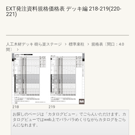
EXT発注資料規格価格表 デッキ編 218-219(220-
221)
人工木材デッキ 樹ら楽ステージ
標準束柱
規格表〔間口：4.0
間〕
218
219
お探しのページは「カタログビュー」でごらんいただけます。カ
タログビューではweb上でパラパラめくりながらカタログをごら
んになれます。