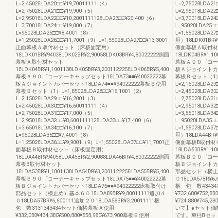
L=2,45028LDA20□□¥19,70011111（4）
L=2,75028LDA21
L=2,75028LDA21□□¥19,900（5）
L=2,95018LDA22
L=2,95018LDA22□□¥10,2001111128LDA23□□¥20,400（6）
L=3,70018LDA2
L=3,70018LDA24□□¥19,000（7）
L=95028LDA25□
L=95028LDA25□□¥8,4001（8）
L=1,55028LD
L=1,25028LDA26□□¥11,7001（9）L=1,55028LDA27□□¥13,3001
用）18LDK01BR¥9
正面幕板Ａ取付材セット（床板固定用）
側面幕板Ａ取付材
18LDK01BR¥94038LDK02BR¥2,90058LDK03BR¥4,80022222側面
18LDK04BR¥1,10
幕板Ａ取付材セット
幕板Ａ９０゜コーナー
18LDK04BR¥1,1001138LDK05BR¥3,2001122258LDK06BR¥5,400
板Ａジョイントカバー
幕板Ａ９０゜コーナーキャップセット18LDA73■■¥40022222幕
幕板Ｂセット（1）L=1
板Ａジョイントカバーセット18LDA74■■¥94022222幕板Ｂ使用
L=2,15028LDA2
幕板Ｂセット（1）L=1,85028LDA28□□¥16,1001（2）
L=2,45028LDA30
L=2,15028LDA29□□¥16,2001（3）
L=2,75028LDA31
L=2,45028LDA30□□¥16,60011111（4）
L=2,95018LDA32
L=2,75028LDA31□□¥17,000（5）
L=3,65018LDA3
L=2,95018LDA32□□¥8,6001111128LDA33□□¥17,400（6）
L=95028LDA35□
L=3,65018LDA34□□¥16,100（7）
L=1,55028LD
L=95028LDA35□□¥7,4001（8）
用）18LDA44BR¥9
L=1,25028LDA36□□¥9,9001（9）L=1,55028LDA37□□¥11,7001正
側面幕板B取付材
面幕板Ｂ取付材セット（床板固定用）
18LDA53BR¥1,10
18LDA44BR¥94058LDA45BR¥2,90088LDA46BR¥4,80022222側面
幕板Ｂ９０゜コーナー
幕板B取付材セット
板Ｂジョイントカバー
18LDA53BR¥1,1001138LDA54BR¥3,2001122258LDA55BR¥5,400
部品セット（横止め）
幕板Ｂ９０゜コーナーキャップセット18LDA75■■¥40022222幕
０18LDA57BR¥6,
板Ｂジョイントカバーセット18LDA76■■¥94022222床板取付け
梱 包 数4343
部品セット（横止め）基本６０18LDA89BR¥9,80011111追加４
¥732,680¥752,8
０18LDA57BR¥6,600111追加２０18LDA58BR¥3,20011111梱
¥724,880¥745,
包 数3131343434セット価格幕板Ａ使用
いて】●セット価
¥332,080¥434,380¥500,880¥558,980¥673,980幕板Ｂ使用
です。束柱Bセッ