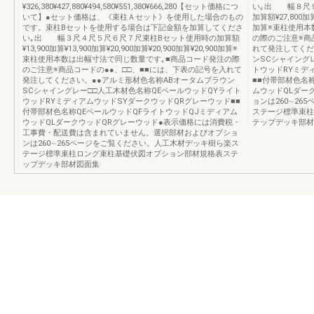
¥326,380¥427,880¥494,580¥551,380¥666,280【セット価格につ
い｡出 幅８尺
いて】●セット価格は、《束柱Ａセット》を使用した場合のもの
加算額¥27,800加算¥
です。束柱Bセットを使用する場合は下記金額を加算してくださ
加算※束柱使用本
い｡出 幅３尺４尺５尺６尺７尺束柱Bセット使用時の加算額
の際のご注意※商
¥13,900加算¥13,900加算¥20,900加算¥20,900加算¥20,900加算※
れて発注してくだ
束柱使用本数は出幅寸法で同じ数量です｡■商品コード発注の際
ンSCシャイング
のご注意※商品コードの●●、□□、■■には、下表の記号を入れて
トウッドRYミデ
発注してください。●●アルミ形材色名称ABオータムブラウン
■■付帯部材色名
SCシャイングレー□□人工木材色名称QEペールウッドQYライト
ムウッドQLダー
ウッドRYミディアムウッドSYダークウッドQRグレーウッド■■
ョンは260∼2
付帯部材色名称QEペールウッドQFライトウッドQJミディアム
ステージ標準束柱
ウッドQLダークウッドQRグレーウッド●表示価格には消費税・
テップデッキ部材
工事費・配送費は含まれていません。選択部材およびオプショ
ンは260∼265ページをご覧ください。人工木材デッキ樹ら楽ス
テージ標準束柱ロング束柱基礎伏図オプション部材規格表ステ
ップデッキ部材図面集