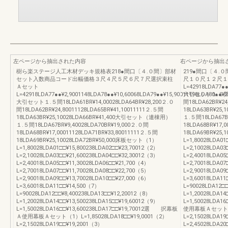
左ページから抽出された内容
右ページから抽出
樹ら楽ステージ人工木材デッキ規格表218●間口〔４.０間〕部材
219●間口〔４
セット入数商品コード出幅価格３尺４尺５尺６尺７尺選択束柱
尺１０尺１２尺１
Ａセット
L=42918LDA77●●
L=42918LDA77●●¥2,9001148LDA78●●¥10,60068LDA79●●¥15,90011198LDA80●●¥2
大引セット１.５間18L
大引セット１.５間18LDA61BR¥14,00028LDA64BR¥28,200２.０
間18LDA62BR¥24
間18LDA62BR¥24,80011128LDA65BR¥41,10011111２.５間
18LDA63BR¥25
18LDA63BR¥25,10028LDA66BR¥41,400大引セット（連棟用）
１.５間18LDA67BR
１.５間18LDA67BR¥9,40028LDA70BR¥19,000２.０間
18LDA68BR¥17,
18LDA68BR¥17,00011128LDA71BR¥33,80011111２.５間
18LDA69BR¥25
18LDA69BR¥25,10028LDA72BR¥50,000床板セット（1）
L=1,80028LDA01
L=1,80028LDA01□□¥15,800238LDA02□□¥23,70012（2）
L=2,10028LDA03
L=2,10028LDA03□□¥21,600238LDA04□□¥32,30012（3）
L=2,40018LDA05
L=2,40018LDA05□□¥11,30028LDA06□□¥21,700（4）
L=2,70018LDA07
L=2,70018LDA07□□¥11,70028LDA08□□¥22,700（5）
L=2,90018LDA09
L=2,90018LDA09□□¥13,70028LDA10□□¥27,000（6）
L=3,60018LDA11
L=3,60018LDA11□□¥14,500（7）
L=90028LDA12□
L=90028LDA12□□¥8,400238LDA13□□¥12,20012（8）
L=1,20028LDA14
L=1,20028LDA14□□¥13,500238LDA15□□¥19,60012（9）
L=1,50028LDA
L=1,50028LDA16□□¥13,600238LDA17□□¥19,70012選 択幕板
使用幕板Ａセット（1）
Ａ使用幕板Ａセット（1）L=1,85028LDA18□□¥19,0001（2）
L=2,15028LDA1
L=2,15028LDA19□□¥19,2001（3）
L=2,45028LDA20