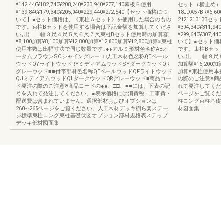
¥142,440¥182,740¥208,240¥233,940¥277,140幕板Ｂ使用
セット（横止め）基本
¥139,840¥179,340¥205,040¥229,440¥272,540【セット価格につ
18LDA57BR¥6,
いて】●セット価格は、《束柱Ａセット》を使用した場合のもの
2121213133
です。束柱Bセットを使用する場合は下記金額を加算してくださ
¥304,340¥311,9
い｡出 幅３尺４尺５尺６尺７尺束柱Bセット使用時の加算額
¥299,640¥307,
¥8,100加算¥8,100加算¥12,800加算¥12,800加算¥12,800加算※束柱
いて】●セット価
使用本数は出幅寸法で同じ数量です｡●●アルミ形材色名称ABオ
です。束柱Bセッ
ータムブラウンSCシャイングレー□□人工木材色名称QEペール
い｡出 幅８尺
ウッドQYライトウッドRYミディアムウッドSYダークウッドQR
加算額¥16,200加算¥
グレーウッド■■付帯部材色名称QEペールウッドQFライトウッド
加算※束柱使用本
QJミディアムウッドQLダークウッドQRグレーウッド■商品コー
の際のご注意※商
ド発注の際のご注意※商品コードの●●、□□、■■には、下表の記
れて発注してくだ
号を入れて発注してください。●表示価格には消費税・工事費・
ページをご覧くだ
配送費は含まれていません。選択部材およびオプションは
柱ロング束柱基礎
260∼265ページをご覧ください。人工木材デッキ樹ら楽ステー
材図面集
ジ標準束柱ロング束柱基礎伏図オプション部材規格表ステップ
デッキ部材図面集