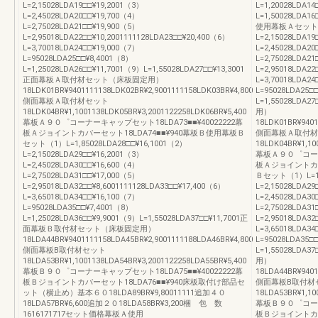
L=2,15028LDA19□□¥19,2001（3）
L=1,20028LDA14
L=2,45028LDA20□□¥19,700（4）
L=1,50028LDA
L=2,75028LDA21□□¥19,900（5）
使用幕板Ａセット（1）
L=2,95018LDA22□□¥10,2001111128LDA23□□¥20,400（6）
L=2,15028LDA1
L=3,70018LDA24□□¥19,000（7）
L=2,45028LDA2
L=95028LDA25□□¥8,4001（8）
L=2,75028LDA21
L=1,25028LDA26□□¥11,7001（9）L=1,55028LDA27□□¥13,3001
L=2,95018LDA22
正面幕板Ａ取付材セット（床板固定用）
L=3,70018LDA2
18LDK01BR¥9401111138LDK02BR¥2,9001111158LDK03BR¥4,800
L=95028LDA25□
側面幕板Ａ取付材セット
L=1,55028LD
18LDK04BR¥1,1001138LDK05BR¥3,2001122258LDK06BR¥5,400
用）
幕板Ａ９０゜コーナーキャップセット18LDA73■■¥40022222幕
18LDK01BR¥9401
板Ａジョイントカバーセット18LDA74■■¥940幕板Ｂ使用幕板Ｂ
側面幕板Ａ取付材
セット（1）L=1,85028LDA28□□¥16,1001（2）
18LDK04BR¥1,10
L=2,15028LDA29□□¥16,2001（3）
幕板Ａ９０゜コーナー
L=2,45028LDA30□□¥16,600（4）
板Ａジョイントカバ
L=2,75028LDA31□□¥17,000（5）
Ｂセット（1）L=1,8
L=2,95018LDA32□□¥8,6001111128LDA33□□¥17,400（6）
L=2,15028LDA2
L=3,65018LDA34□□¥16,100（7）
L=2,45028LDA3
L=95028LDA35□□¥7,4001（8）
L=2,75028LDA31
L=1,25028LDA36□□¥9,9001（9）L=1,55028LDA37□□¥11,7001正
L=2,95018LDA32
面幕板Ｂ取付材セット（床板固定用）
L=3,65018LDA3
18LDA44BR¥9401111158LDA45BR¥2,9001111188LDA46BR¥4,800
L=95028LDA35□
側面幕板B取付材セット
L=1,55028LD
18LDA53BR¥1,1001138LDA54BR¥3,2001122258LDA55BR¥5,400
用）
幕板Ｂ９０゜コーナーキャップセット18LDA75■■¥40022222幕
18LDA44BR¥9401
板Ｂジョイントカバーセット18LDA76■■¥940床板取付け部品セ
側面幕板B取付材
ット（横止め）基本６０18LDA89BR¥9,80011111追加４０
18LDA53BR¥1,10
18LDA57BR¥6,600追加２０18LDA58BR¥3,200梱 包 数
幕板Ｂ９０゜コーナー
1616171717セット価格幕板Ａ使用
板Ｂジョイントカバ