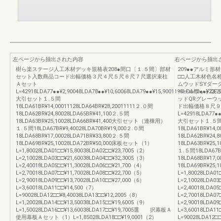
左ページから抽出された内容
右ページから抽出
樹ら楽ステージ人工木材デッキ規格表208●間口〔１.５間〕部材
209●●アルミ
セット入数商品コード出幅価格３尺４尺５尺６尺７尺選択束柱
□□人工木材色名
Ａセット
ムウッドSYダー
L=42918LDA77●●¥2,90048LDA78●●¥10,60068LDA79●●¥15,9001198LDA80●●¥23,2
ペールウッドQF
大引セット１.５間
ッドQRグレーウ
18LDA61BR¥14,00011128LDA64BR¥28,20011111２.０間
ド出幅価格８尺９
18LDA62BR¥24,80028LDA65BR¥41,100２.５間
L=42918LDA77●●
18LDA63BR¥25,10028LDA66BR¥41,400大引セット（連棟用）
大引セット１.５
１.５間18LDA67BR¥9,40028LDA70BR¥19,000２.０間
18LDA61BR¥14,
18LDA68BR¥17,00028LDA71BR¥33,800２.５間
18LDA62BR¥24,
18LDA69BR¥25,10028LDA72BR¥50,000床板セット（1）
18LDA63BR¥25
L=1,80028LDA01□□¥15,80038LDA02□□¥23,7005（2）
１.５間18LDA67BR
L=2,10028LDA03□□¥21,60038LDA04□□¥32,3005（3）
18LDA68BR¥17,
L=2,40018LDA05□□¥11,30028LDA06□□¥21,700（4）
18LDA69BR¥25
L=2,70018LDA07□□¥11,70028LDA08□□¥22,700（5）
L=1,80028LDA01
L=2,90018LDA09□□¥13,70028LDA10□□¥27,000（6）
L=2,10028LDA03
L=3,60018LDA11□□¥14,500（7）
L=2,40018LDA05
L=90028LDA12□□¥8,40038LDA13□□¥12,2005（8）
L=2,70018LDA07
L=1,20028LDA14□□¥13,50038LDA15□□¥19,6005（9）
L=2,90018LDA09
L=1,50028LDA16□□¥13,60038LDA17□□¥19,7005選 択幕板Ａ
L=3,60018LDA11
使用幕板Ａセット（1）L=1,85028LDA18□□¥19,0001（2）
L=90028LDA12□