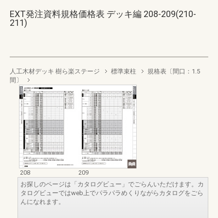
EXT発注資料規格価格表 デッキ編 208-209(210-
211)
人工木材デッキ 樹ら楽ステージ
標準束柱
規格表〔間口：1.5
間〕
208
209
お探しのページは「カタログビュー」でごらんいただけます。カ
タログビューではweb上でパラパラめくりながらカタログをごら
んになれます。