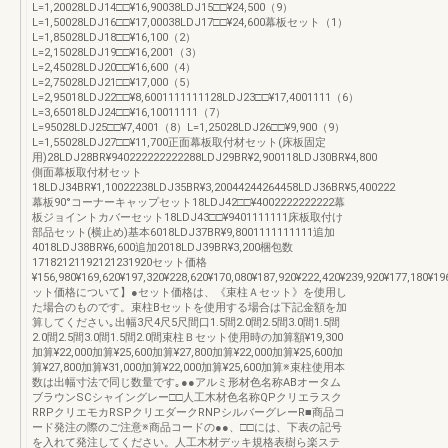
L=1,20028LDJ14□□¥16,90038LDJ15□□¥24,500（9）
L=1,50028LDJ16□□¥17,00038LDJ17□□¥24,600幕板セット（1）
L=1,85028LDJ18□□¥16,100（2）
L=2,15028LDJ19□□¥16,2001（3）
L=2,45028LDJ20□□¥16,600（4）
L=2,75028LDJ21□□¥17,000（5）
L=2,95018LDJ22□□¥8,6001111111128LDJ23□□¥17,4001111（6）
L=3,65018LDJ24□□¥16,10011111（7）
L=95028LDJ25□□¥7,4001（8）L=1,25028LDJ26□□¥9,900（9）
L=1,55028LDJ27□□¥11,700正面幕板取付材セット(床板固定
用)28LDJ28BR¥940222222222288LDJ29BR¥2,900118LDJ30BR¥4,800
側面幕板取付材セット
18LDJ34BR¥1,10022238LDJ35BR¥3,20044244264458LDJ36BR¥5,400222
幕板90°コーナーキャップセット18LDJ42□□¥4002222222222幕
板ジョイントカバーセット18LDJ43□□¥9401111111床板取付け
部品セット(横止め)基本6018LDJ37BR¥9,8001111111111追加
4018LDJ38BR¥6,600追加2018LDJ39BR¥3,200梱包数
17182121192121231920セット価格
¥156,980¥169,620¥197,320¥228,620¥170,080¥187,920¥222,420¥239,920¥177,180¥
ット価格について】●セット価格は、《束柱Ａセット》を使用し
た場合のものです。束柱Bセットを使用する場合は下記金額を加
算してください｡出幅3尺4尺5尺間口1.5間2.0間2.5間3.0間1.5間
2.0間2.5間3.0間1.5間2.0間束柱Ｂセット使用時の加算額¥19,300
加算¥22,000加算¥25,600加算¥27,800加算¥22,000加算¥25,600加
算¥27,800加算¥31,000加算¥22,000加算¥25,600加算※束柱使用本
数は出幅寸法で同じ数量です｡●●アルミ形材色名称ABオータム
ブラウンSCシャイングレー□□人工木材色名称QPクリエラスク
RRPクリエモカRSPクリエダークRNPシルバーグレーR■商品コ
ード発注の際のご注意※商品コードの●●、□□には、下表の記号
を入れて発注してください。人工木材デッキ規格表樹ら楽ステ