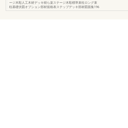
ージ木彫人工木材デッキ樹ら楽ステージ木彫標準束柱ロング束
柱基礎伏図オプション部材規格表ステップデッキ部材図面集196