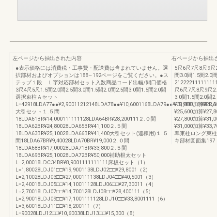
左ページから抽出された内容
右ページから抽出
●表示価格には消費税・工事費・配送費は含まれていません。選
5尺6尺7尺8尺9尺2.
択部材およびオプションは188∼192ページをご覧ください。●ス
間3.0間1.5間2.0間
テップ１段 Ｌ字対応部材セット入数商品コード出幅/間口価格
212222111111111
3尺4尺5尺1.5間2.0間2.5間3.0間1.5間2.0間2.5間3.0間1.5間2.0間
尺6尺7尺8尺9尺2.5
選択束柱Ａセット
3.0間1.5間2.0間2
L=42918LDA77●●¥2,90011212148LDA78●●¥10,6001168LDA79●●¥15,90011198LDA
¥31,000加算¥22,
大引セット１.５間
¥25,600加算¥27,
18LDA61BR¥14,000111111128LDA64BR¥28,200111２.０間
¥27,800加算¥31,
18LDA62BR¥24,80028LDA65BR¥41,100２.５間
¥31,000加算¥
18LDA63BR¥25,10028LDA66BR¥41,400大引セット(連棟用)１.５
準束柱ロング束柱
間18LDA67BR¥9,40028LDA70BR¥19,000２.０間
キ部材図面集197
18LDA68BR¥17,00028LDA71BR¥33,800２.５間
18LDA69BR¥25,10028LDA72BR¥50,000補助根太セット
L=2,00018LDC34BR¥8,9001111111111床板セット（1）
L=1,80028LDJ01□□¥19,9001138LDJ02□□¥29,8001（2）
L=2,10028LDJ03□□¥27,000111138LDJ04□□¥40,5001（3）
L=2,40018LDJ05□□¥14,10011128LDJ06□□¥27,30011（4）
L=2,70018LDJ07□□¥14,700128LDJ08□□¥28,400111（5）
L=2,90018LDJ09□□¥17,1001111128LDJ10□□¥33,8001111（6）
L=3,60018LDJ11□□¥18,200111（7）
L=90028LDJ12□□¥10,60038LDJ13□□¥15,300（8）