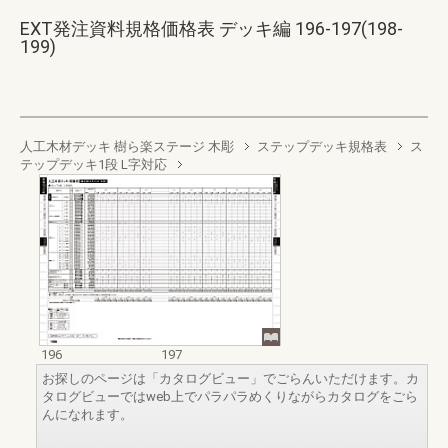
EXT発注資料規格価格表 デッキ編 196-197(198-
199)
人工木材デッキ 樹ら楽ステージ 木彫
ステップデッキ規格表
ス
テップデッキ1段 L字対応
196
197
お探しのページは「カタログビュー」でごらんいただけます。カ
タログビューではweb上でパラパラめくりながらカタログをごら
んになれます。