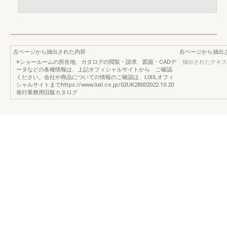
左ページから抽出された内容
右ページから抽出
※ショールームの所在地、カタログの閲覧・請求、図面・CADデ
抽出されたテキス
ータなどの各種情報は、上記オフィシャルサイトから ご確認
ください。会社や商品についての情報のご確認は、LIXILオフィ
シャルサイトまでhttps://www.lixil.co.jp/02UK28002022.10.20
発行業務用旧版カタログ