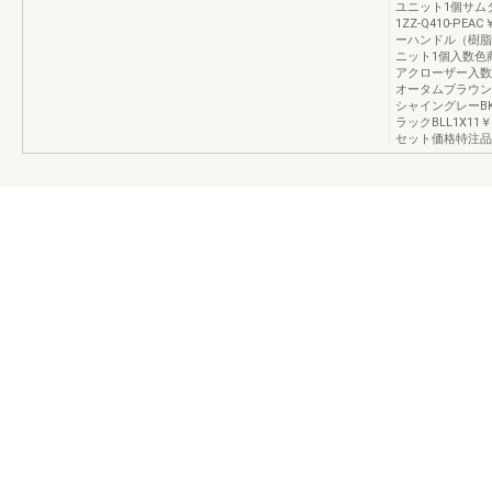
ユニット1個サム
1ZZ-Q410-P
ーハンドル（樹脂
ニット1個入数色商品
アクローザー入数
オータムブラウンBGL
シャイングレーBKL1
ラックBLL1X11
セット価格特注品