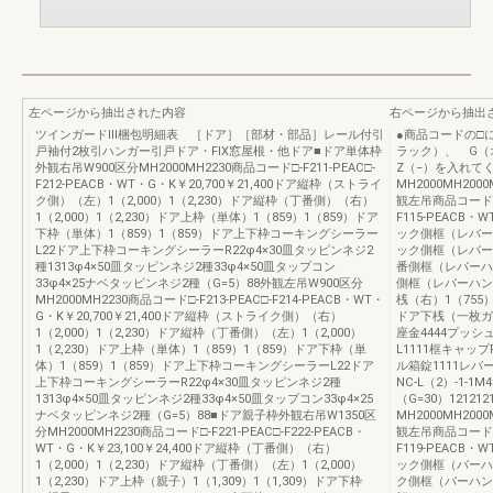
左ページから抽出された内容
右ページから抽出
ツインガードⅢ梱包明細表 ［ドア］［部材・部品］レール付引
●商品コードの□
戸袖付2枚引ハンガー引戸ドア・FIX窓屋根・他ドア■ドア単体枠
ラック）、 G（
外観右吊W900区分MH2000MH2230商品コード□-F211-PEAC□-
Z（−）を入れて
F212-PEACB・WT・G・K￥20,700￥21,400ドア縦枠（ストライ
MH2000MH20
ク側）（左）1（2,000）1（2,230）ドア縦枠（丁番側）（右）
観左吊商品コード□-F1
1（2,000）1（2,230）ドア上枠（単体）1（859）1（859）ドア
F115-PEACB・W
下枠（単体）1（859）1（859）ドア上下枠コーキングシーラー
ック側框（レバーハン
L22ドア上下枠コーキングシーラーR22φ4×30皿タッピンネジ2
ック側框（レバーハン
種1313φ4×50皿タッピンネジ2種33φ4×50皿タップコン
番側框（レバーハンド
33φ4×25ナベタッピンネジ2種（G=5）88外観左吊W900区分
側框（レバーハンドル
MH2000MH2230商品コード□-F213-PEAC□-F214-PEACB・WT・
桟（右）1（755）
G・K￥20,700￥21,400ドア縦枠（ストライク側）（右）
ドア下桟（一枚ガラス
1（2,000）1（2,230）ドア縦枠（丁番側）（左）1（2,000）
座金4444プッシ
1（2,230）ドア上枠（単体）1（859）1（859）ドア下枠（単
L1111框キャップ
体）1（859）1（859）ドア上下枠コーキングシーラーL22ドア
ル箱錠1111レバー
上下枠コーキングシーラーR22φ4×30皿タッピンネジ2種
NC-L（2）-1-1
1313φ4×50皿タッピンネジ2種33φ4×50皿タップコン33φ4×25
（G=30）1212
ナベタッピンネジ2種（G=5）88■ドア親子枠外観右吊W1350区
MH2000MH20
分MH2000MH2230商品コード□-F221-PEAC□-F222-PEACB・
観左吊商品コード□-F1
WT・G・K￥23,100￥24,400ドア縦枠（丁番側）（右）
F119-PEACB・W
1（2,000）1（2,230）ドア縦枠（丁番側）（左）1（2,000）
ック側框（バーハンド
1（2,230）ドア上枠（親子）1（1,309）1（1,309）ドア下枠
ク側框（バーハンドル