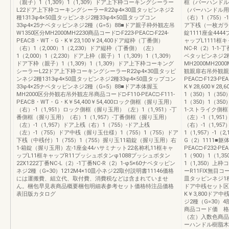
（親子）1（1,309）1（1,309）ドア上下枠コーキングシーラー
框（バーハンドル用）
L22ドア上下枠コーキングシーラーR22φ4×30皿タッピンネジ2
（バーハンドル用）（
種1313φ4×50皿タッピンネジ2種33φ4×50皿タップコン
（右）1（755）-
33φ4×25ナベタッピンネジ2種（G=5）88■ドア親子枠外観左吊
ア下桟（一枚ガラス用
W1350区分MH2000MH2230商品コード□-F223-PEAC□-F224-
錠1111座金444
PEACB・WT・G・K￥23,100￥24,400ドア縦枠（丁番側）
ャップL1111框キ
（右）1（2,000）1（2,230）ドア縦枠（丁番側）（左）
NC-R（2）1-1-丁
1（2,000）1（2,230）ドア上枠（親子）1（1,309）1（1,309）
ベタッピンネジ2種（
ドア下枠（親子）1（1,309）1（1,309）ドア上下枠コーキング
MH2000MH20
シーラーL22ドア上下枠コーキングシーラーR22φ4×30皿タッピ
観親扉右吊外観親扉左
ンネジ2種1313φ4×50皿タッピンネジ2種33φ4×50皿タップコン
PEAC□-F123-P
33φ4×25ナベタッピンネジ2種（G=5）88■ドア本体握玉
K￥28,600￥28
MH2000区分外観右吊外観左吊商品コード□-F110-PEAC□-F111-
1（350）1（35
PEACB・WT・G・K￥54,400￥54,400ロック側框（握り玉用）
1（350）1（350
（右）-1（1,951）ロック側框（握り玉用）（左）1（1,951）-丁
1-ストライク側框（
番側框（握り玉用）（右）1（1,957）-丁番側框（握り玉用）
（左）-1（1,95
（左）-1（1,957）ドア上桟（右）1（755）-ドア上桟
（右）-1（1,95
（左）-1（755）ドア中桟（握り玉仕様）1（755）1（755）ドア
1（1,957）-1（
下桟（中桟付）1（755）1（755）握り玉11箱錠（握り玉用）右
G（2）1111■躯
1-箱錠（握り玉用）左-1座金44ハサミナット22名称札11框キャ
PEAC□-F232-P
ップL11框キャップR11プッシュボタンφ1088プッシュボタン
1（900）1（1,3
22X1222丁番NC-L（2）-1丁番NC-R（2）1-φ5×60ナベタッピン
1（1,350）上
ネジ2種（G=30）1212M4×10皿小ネジ22取付説明書11146価格
ーR11FIX無目コ
には運搬費、組立代、取付費、消費税などは含まれていませ
皿タッピンネジ1種
ん。梱包早見表商品概要梱包明細表参考セット価格特注品価格
ドア中桟セット区分
表旧版カタログ
K￥3,800ドア
ジ2種（G=30
商品コード価 格1Z
（左）入数色商品コー
ーハンドル樹脂木