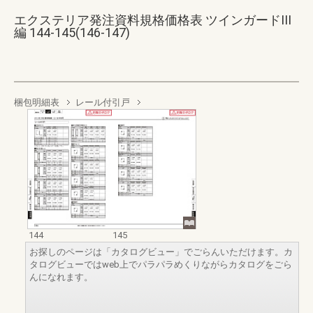
エクステリア発注資料規格価格表 ツインガードIII
編 144-145(146-147)
梱包明細表
レール付引戸
144
145
お探しのページは「カタログビュー」でごらんいただけます。カ
タログビューではweb上でパラパラめくりながらカタログをごら
んになれます。