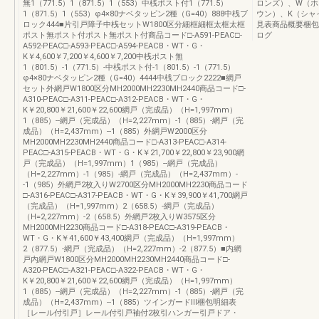
無1（771.5）1（871.5）1（553）中桟ポスト付1（771.5）
ロンズ）、W（ホ
1（871.5）1（553）φ4×80ナベタッピン2種（G=40）888中桟ブ
ウン）、K（シャ
ロック444■片引戸障子中桟セットW1800区分細框細框太框太框
見表商品概要梱包
ポスト無ポスト付ポスト無ポスト付商品コード□-A591-PEAC□-
ログ
A592-PEAC□-A593-PEAC□-A594-PEACB・WT・G・
K￥4,600￥7,200￥4,600￥7,200中桟ポスト無
1（801.5）-1（771.5）-中桟ポスト付-1（801.5）-1（771.5）
φ4×80ナベタッピン2種（G=40）4444中桟ブロック2222■網戸
セット外網戸W1800区分MH2000MH2230MH2440商品コード□-
A310-PEAC□-A311-PEAC□-A312-PEACB・WT・G・
K￥20,800￥21,600￥22,600網戸（完成品）（H=1,997mm）
1（885）--網戸（完成品）（H=2,227mm）-1（885）-網戸（完
成品）（H=2,437mm）--1（885）外網戸W2000区分
MH2000MH2230MH2440商品コード□-A313-PEAC□-A314-
PEAC□-A315-PEACB・WT・G・K￥21,700￥22,800￥23,900網
戸（完成品）（H=1,997mm）1（985）--網戸（完成品）
（H=2,227mm）-1（985）-網戸（完成品）（H=2,437mm）-
-1（985）外網戸2枚入りW2700区分MH2000MH2230商品コード
□-A316-PEAC□-A317-PEACB・WT・G・K￥39,900￥41,700網戸
（完成品）（H=1,997mm）2（658.5）-網戸（完成品）
（H=2,227mm）-2（658.5）外網戸2枚入りW3575区分
MH2000MH2230商品コード□-A318-PEAC□-A319-PEACB・
WT・G・K￥41,600￥43,400網戸（完成品）（H=1,997mm）
2（877.5）-網戸（完成品）（H=2,227mm）-2（877.5）■内網
戸内網戸W1800区分MH2000MH2230MH2440商品コード□-
A320-PEAC□-A321-PEAC□-A322-PEACB・WT・G・
K￥20,800￥21,600￥22,600網戸（完成品）（H=1,997mm）
1（885）--網戸（完成品）（H=2,227mm）-1（885）-網戸（完
成品）（H=2,437mm）--1（885）ツインガードⅢ梱包明細表
［レール付引戸］レール付引戸袖付2枚引ハンガー引戸ドア・