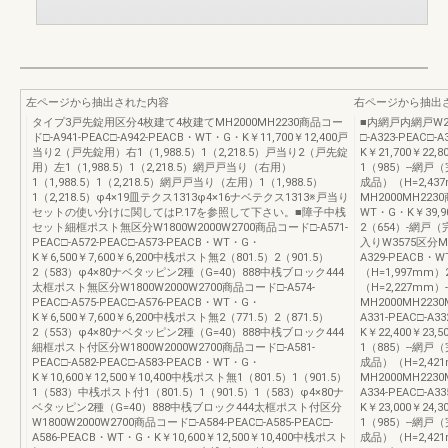
左ページから抽出された内容
右ページから抽出
タイプ3戸先錠用区分4枚建て4枚建てMH2000MH2230商品コー
■内網戸内網戸W20
ド□-A941-PEAC□-A942-PEACB・WT・G・K￥11,700￥12,400戸
□-A323-PEAC□-
当り2（戸先錠用）右1（1,988.5）1（2,218.5）戸当り2（戸先錠
K￥21,700￥22
用）左1（1,988.5）1（2,218.5）網戸戸当り（右用）
1（985）--網戸
1（1,988.5）1（2,218.5）網戸戸当り（左用）1（1,988.5）
成品）（H=2,43
1（2,218.5）φ4×19皿テクス1313φ4×16ナベテクス1313※戸当り
MH2000MH2230
セットの使い分けに関してはP.17を参照して下さい。■障子中桟
WT・G・K￥39,9
セット細框ポスト無区分W1800W2000W2700商品コード□-A571-
2（654）-網戸（
PEAC□-A572-PEAC□-A573-PEACB・WT・G・
入りW3575区分MH
K￥6,500￥7,600￥6,200中桟ポスト無2（801.5）2（901.5）
A329-PEACB・
2（583）φ4×80ナベタッピン2種（G=40）888中桟ブロック444
（H=1,997mm
太框ポスト無区分W1800W2000W2700商品コード□-A574-
（H=2,227mm
PEAC□-A575-PEAC□-A576-PEACB・WT・G・
MH2000MH2230
K￥6,500￥7,600￥6,200中桟ポスト無2（771.5）2（871.5）
A331-PEAC□-A3
2（553）φ4×80ナベタッピン2種（G=40）888中桟ブロック444
K￥22,400￥23
細框ポスト付区分W1800W2000W2700商品コード□-A581-
1（885）--網戸
PEAC□-A582-PEAC□-A583-PEACB・WT・G・
成品）（H=2,42
K￥10,600￥12,500￥10,400中桟ポスト無1（801.5）1（901.5）
MH2000MH2230
1（583）中桟ポスト付1（801.5）1（901.5）1（583）φ4×80ナ
A334-PEAC□-A3
ベタッピン2種（G=40）888中桟ブロック444太框ポスト付区分
K￥23,000￥24
W1800W2000W2700商品コード□-A584-PEAC□-A585-PEAC□-
1（985）--網戸
A586-PEACB・WT・G・K￥10,600￥12,500￥10,400中桟ポスト
成品）（H=2,42