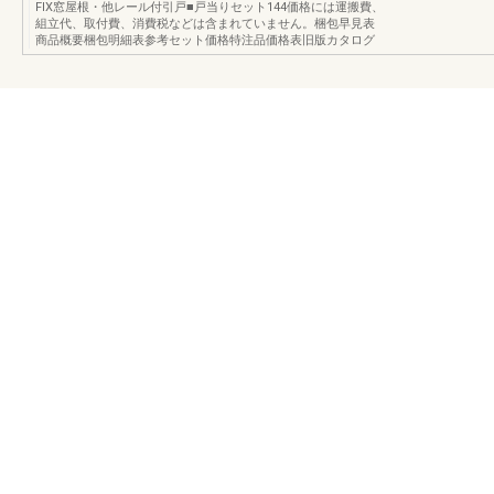
FIX窓屋根・他レール付引戸■戸当りセット144価格には運搬費、
組立代、取付費、消費税などは含まれていません。梱包早見表
商品概要梱包明細表参考セット価格特注品価格表旧版カタログ