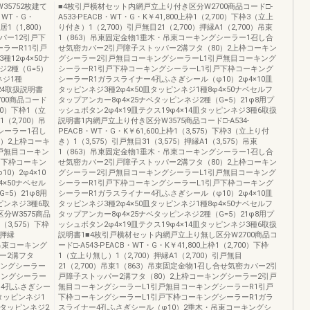
35752枚建て
■4枚引戸横材セット内網戸立上り付き区分W2700商品コード□-
B・WT・G・
A533-PEACB・WT・G・K￥41,800上枠1（2,700）下枠3（立上
鴨居1（1,800）
り付き）1（2,700）引戸無目21（2,700）押縁A1（2,700）吊束
ッパー12引戸下
1（863）吊束固定金物1垂木・吊束コーキングシーラー1召し合
ラーR11引戸
せ気密カバー2引戸障子ストッパー2溝フタ（80）2上枠コーキン
12φ4×50ナ
グシーラー2引戸無目コーキングシーラーL1引戸無目コーキング
ジ2種（G=5）
シーラーR1引戸下枠コーキングシーラーL1引戸下枠コーキング
ネジ1種
シーラーR1ガラスライナー4孔ふさぎシール（φ10）2φ4×10皿
）24取扱説明書
タッピンネジ3種2φ4×50皿タッピンネジ1種8φ4×50ナベセルフ
00商品コード
タップアンカー8φ4×25ナベタッピンネジ2種（G=5）21φ8用プ
700）下枠1（立
ッシュボタン2φ4×19皿テクス19φ4×14皿タッピンネジ3種6取扱
1（2,700）吊
説明書1内網戸立上り付き区分W3575商品コード□-A534-
シーラー1召し
PEACB・WT・G・K￥61,600上枠1（3,575）下枠3（立上り付
0）2上枠コーキ
き）1（3,575）引戸無目31（3,575）押縁A1（3,575）吊束
戸無目コーキン
1（863）吊束固定金物1垂木・吊束コーキングシーラー1召し合
戸下枠コーキン
せ気密カバー2引戸障子ストッパー2溝フタ（80）2上枠コーキン
0）2φ4×10
グシーラー2引戸無目コーキングシーラーL1引戸無目コーキング
4×50ナベセル
シーラーR1引戸下枠コーキングシーラーL1引戸下枠コーキング
=5）21φ8用
シーラーR1ガラスライナー4孔ふさぎシール（φ10）2φ4×10皿
ピンネジ3種6取
タッピンネジ3種2φ4×50皿タッピンネジ1種8φ4×50ナベセルフ
分W3575商品
タップアンカー8φ4×25ナベタッピンネジ2種（G=5）21φ8用プ
1（3,575）下枠
ッシュボタン2φ4×19皿テクス19φ4×14皿タッピンネジ3種6取扱
）押縁
説明書1■4枚引戸横材セット内網戸立上り無し区分W2700商品コ
・吊束コーキング
ード□-A543-PEACB・WT・G・K￥41,800上枠1（2,700）下枠
ー2溝フタ
1（立上り無し）1（2,700）押縁A1（2,700）引戸無目
キングシーラー
21（2,700）吊束1（863）吊束固定金物1召し合せ気密カバー2引
キングシーラー
戸障子ストッパー2溝フタ（80）2上枠コーキングシーラー2引戸
ー4孔ふさぎシー
無目コーキングシーラーL1引戸無目コーキングシーラーR1引戸
皿タッピンネジ1
下枠コーキングシーラーL1引戸下枠コーキングシーラーR1ガラ
ベタッピンネジ2
スライナー4孔ふさぎシール（φ10）2垂木・吊束コーキングシ