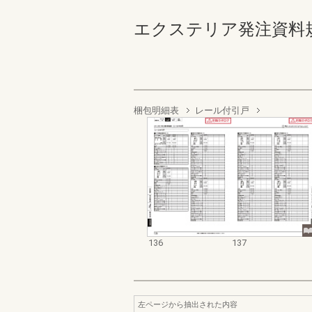
エクステリア発注資料規格価格
梱包明細表
レール付引戸
136
137
左ページから抽出された内容