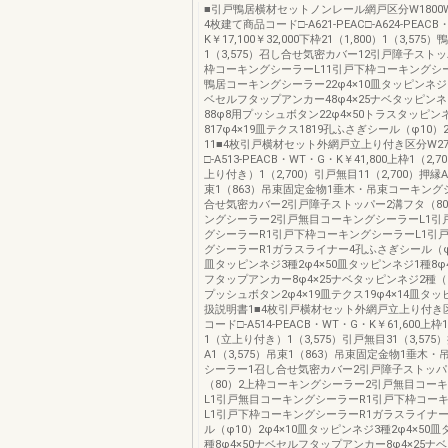
■引戸鴨居横材セットノンレール網戸区分W1800W
4枚建て商品コード□-A621-PEAC□-A624-PEAC
K￥17,100￥32,000下枠21（1,800）1（3,575）
1（3,575）召し合せ気密カバー12引戸障子スト
枠コーキングシーラーL11引戸下枠コーキングシー
鴨居コーキングシーラー22φ4×10皿タッピンネジ3種
ベセルフタップアンカー48φ4×25ナベタッピンネ
88φ8用プッシュボタン22φ4×50トラスタッピン
817φ4×19皿テクス1819孔ふさぎシール（φ10
11■4枚引戸横材セット外網戸立上り付き区分W27
□-A513-PEACB・WT・G・K￥41,800上枠1（2,
上り付き）1（2,700）引戸無目11（2,700）押縁A
束1（863）吊束固定金物1垂木・吊束コーキング
合せ気密カバー2引戸障子ストッパー2溝フタ（8
ングシーラー2引戸無目コーキングシーラーL1引
グシーラーR1引戸下枠コーキングシーラーL1引
グシーラーR1ガラスライナー4孔ふさぎシール（φ1
皿タッピンネジ3種2φ4×50皿タッピンネジ1種8φ
フタップアンカー8φ4×25ナベタッピンネジ2種（G
プッシュボタン2φ4×19皿テクス19φ4×14皿タッ
扱説明書1■4枚引戸横材セット外網戸立上り付き区
コード□-A514-PEACB・WT・G・K￥61,600上枠
1（立上り付き）1（3,575）引戸無目31（3,575
A1（3,575）吊束1（863）吊束固定金物1垂木
シーラー1召し合せ気密カバー2引戸障子ストッパ
（80）2上枠コーキングシーラー2引戸無目コー
L1引戸無目コーキングシーラーR1引戸下枠コー
L1引戸下枠コーキングシーラーR1ガラスライナ
ル（φ10）2φ4×10皿タッピンネジ3種2φ4×50
種8φ4×50ナベセルフタップアンカー8φ4×25ナ