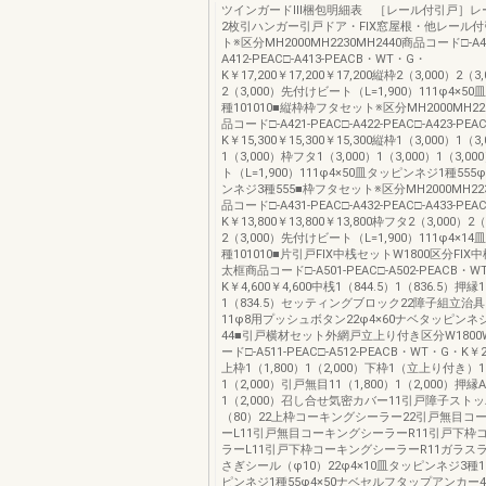
ツインガードⅢ梱包明細表 ［レール付引戸］レ
2枚引ハンガー引戸ドア・FIX窓屋根・他レール付
ト※区分MH2000MH2230MH2440商品コード□-A41
A412-PEAC□-A413-PEACB・WT・G・
K￥17,200￥17,200￥17,200縦枠2（3,000）2（3,
2（3,000）先付けビート（L=1,900）111φ4×5
種101010■縦枠枠フタセット※区分MH2000MH223
品コード□-A421-PEAC□-A422-PEAC□-A423-P
K￥15,300￥15,300￥15,300縦枠1（3,000）1（3,
1（3,000）枠フタ1（3,000）1（3,000）1（3,
ト（L=1,900）111φ4×50皿タッピンネジ1種555
ンネジ3種555■枠フタセット※区分MH2000MH223
品コード□-A431-PEAC□-A432-PEAC□-A433-P
K￥13,800￥13,800￥13,800枠フタ2（3,000）2（
2（3,000）先付けビート（L=1,900）111φ4×1
種101010■片引戸FIX中桟セットW1800区分FIX
太框商品コード□-A501-PEAC□-A502-PEACB・
K￥4,600￥4,600中桟1（844.5）1（836.5）押縁1
1（834.5）セッティングブロック22障子組立治
11φ8用プッシュボタン22φ4×60ナベタッピンネジ
44■引戸横材セット外網戸立上り付き区分W1800W
ード□-A511-PEAC□-A512-PEACB・WT・G・K￥24
上枠1（1,800）1（2,000）下枠1（立上り付き）1（
1（2,000）引戸無目11（1,800）1（2,000）押縁A
1（2,000）召し合せ気密カバー11引戸障子スト
（80）22上枠コーキングシーラー22引戸無目コ
ーL11引戸無目コーキングシーラーR11引戸下枠
ラーL11引戸下枠コーキングシーラーR11ガラス
さぎシール（φ10）22φ4×10皿タッピンネジ3種1
ピンネジ1種55φ4×50ナベセルフタップアンカー44