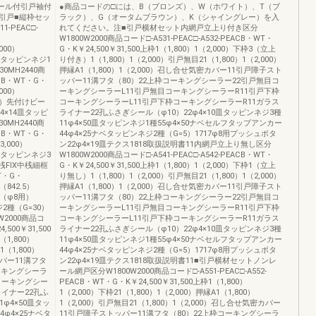
ール付引戸袖付
●商品コードの□には、B（ブロンズ）、W（ホワイト）、T（ブ
引戸■縦枠セッ
ラック）、G（オータムブラウン）、K（シャイングレー）を入
1-PEAC□-
れてください。注■引戸横材セット内網戸立上り付き区分
W1800W2000商品コード□-A531-PEAC□-A532-PEACB・WT・
000）
G・K￥24,500￥31,500上枠1（1,800）1（2,000）下枠3（立上
0皿タッピンネジ1
り付き）1（1,800）1（2,000）引戸無目21（1,800）1（2,000）
0MH2440商
押縁A1（1,800）1（2,000）召し合せ気密カバー11引戸障子スト
EACB・WT・G・
ッパー11溝フタ（80）22上枠コーキングシーラー22引戸無目コ
000）
ーキングシーラーL11引戸無目コーキングシーラーR11引戸下枠
000）先付けビー
コーキングシーラーL11引戸下枠コーキングシーラーR11ガラス
φ4×14皿タッピ
ライナー22孔ふさぎシール（φ10）22φ4×10皿タッピンネジ3種
0MH2440商
11φ4×50皿タッピンネジ1種55φ4×50ナベセルフタップアンカー
EACB・WT・G・
44φ4×25ナベタッピンネジ2種（G=5）1717φ8用プッシュボタ
3,000）
ン22φ4×19皿テクス1818取扱説明書11内網戸立上り無し区分
4皿タッピンネジ3
W1800W2000商品コード□-A541-PEAC□-A542-PEACB・WT・
中桟FIX中桟細框
G・K￥24,500￥31,500上枠1（1,800）1（2,000）下枠1（立上
WT・G・
り無し）1（1,800）1（2,000）引戸無目21（1,800）1（2,000）
（842.5）
押縁A1（1,800）1（2,000）召し合せ気密カバー11引戸障子スト
具（φ8用）
ッパー11溝フタ（80）22上枠コーキングシーラー22引戸無目コ
2種（G=30）
ーキングシーラーL11引戸無目コーキングシーラーR11引戸下枠
2000商品コ
コーキングシーラーL11引戸下枠コーキングシーラーR11ガラス
,500￥31,500
ライナー22孔ふさぎシール（φ10）22φ4×10皿タッピンネジ3種
1,800）
11φ4×50皿タッピンネジ1種55φ4×50ナベセルフタップアンカー
1（1,800）
44φ4×25ナベタッピンネジ2種（G=5）1717φ8用プッシュボタ
ッパー11溝フタ
ン22φ4×19皿テクス1818取扱説明書11■引戸横材セットノンレ
ーキングシーラ
ール網戸区分W1800W2000商品コード□-A551-PEAC□-A552-
コーキングシー
PEACB・WT・G・K￥24,500￥31,500上枠1（1,800）
ライナー22孔ふ
1（2,000）下枠21（1,800）1（2,000）押縁A1（1,800）
1φ4×50皿タッ
1（2,000）引戸無目21（1,800）1（2,000）召し合せ気密カバー
φ4×25ナベタ
11引戸障子ストッパー11溝フタ（80）22上枠コーキングシーラ