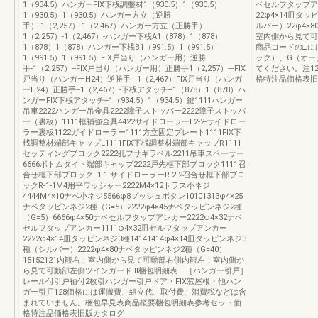
1（934.5）ハンガーFIX下桟調整材1（930.5）1（930.5）
ベセルフタップア
1（930.5）1（930.5）ハンガー方立（逆勝
22φ4×14皿タッ
手）-1（2,257）-1（2,467）ハンガー方立（正勝手）
ルバー）22φ4×
1（2,257）-1（2,467）-ハンガー下桟A1（878）1（878）
室内側から見て可
1（878）1（878）ハンガー下桟B1（991.5）1（991.5）
商品コードの□に
1（991.5）1（991.5）FIX戸当り（ハンガー用）逆勝
ック）、G（オー
手-1（2,257）--FIX戸当り（ハンガー用）正勝手1（2,257）---FIX
てください。注1
戸当り（ハンガーH24）逆勝手---1（2,467）FIX戸当り（ハンガ
格特注品価格表旧
ーH24）正勝手--1（2,467）-下桟アタッチ--1（878）1（878）ハ
ンガーFIX下桟アタッチ--1（934.5）1（934.5）鍵1111ハンガー
吊車2222ハンガー吊金具2222障子ストッパー2222障子ストッパ
ー（裏板）1111框補強金具4422サイドローラーL2-2-サイドロー
ラー裏板1122ガイドローラー1111方立固定プレート1111FIX下
桟調整材端部キャップL1111FIX下桟調整材端部キャップR1111
セッティングブロック2222孔フサギラベル2211吊車スペーサー
6666ボトムタイト端部キャップ2222戸先框下部ブロック1111召
合せ框下部ブロックL1-1-サイドローラーR-2-2召合せ框下部ブロ
ックR-1-1M4用平ワッシャー2222M4×12トラス小ネジ
4444M4×10ナベ小ネジ5566φ8プッシュボタン10101313φ4×25
ナベタッピンネジ2種（G=5）2222φ4×45ナベタッピンネジ2種
（G=5）6666φ4×50ナベセルフタップアンカー2222φ4×32ナベ
セルフタップアンカー1111φ4×32皿セルフタップアンカー
2222φ4×14皿タッピンネジ3種14141414φ4×14皿タッピンネジ3
種（シルバー）2222φ4×80ナベタッピンネジ2種（G=40）
15152121内観右：室内側から見て可動部右側内観左：室内側か
ら見て可動部左側ツインガードⅢ梱包明細表 ［ハンガー引戸］
レール付引戸袖付2枚引ハンガー引戸ドア・FIX窓屋根・他ハン
ガー引戸128価格には運搬費、組立代、取付費、消費税などは含
まれていません。梱包早見表商品概要梱包明細表参考セット価
格特注品価格表旧版カタログ