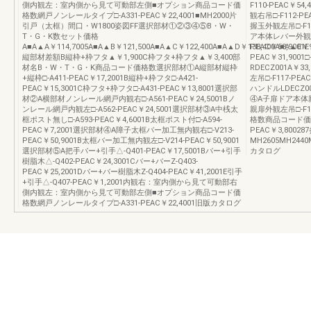
側内観左：室内側から見て可動部左側■オプション商品コード価
F110-PEAC￥54
格数網戸ノンレールタイプ□-A331-PEAC￥22,4001■MH2000片
観右吊□-F112-PE
引戸（太框）間口・W1800姿図FF選択部材①②③④⑤B・W・
握玉外観左吊□-F111
T・G・K数セット価格
ア本体レバー外観左吊□-
A■A▲A￥114,7005A■A▲B￥121,500A■A▲C￥122,400A■A▲D￥138,400A■A▲E￥9
PEAC￥58,900
縦部材差額B縦枠+枠フタ▲￥1,900C枠フタ+枠フタ▲￥3,400部
PEAC￥31,900
材名B・W・T・G・K商品コード価格数選択部材①A縦部材縦枠
RDECZ001A￥3
+縦枠□-A411-PEAC￥17,2001B縦枠+枠フタ□-A421-
左吊□-F117-PEA
PEAC￥15,3001C枠フタ+枠フタ□-A431-PEAC￥13,8001選択部
ハンドルLDECZ00
材②A横部材ノンレール網戸内観右□-A561-PEAC￥24,5001Bノ
④A子扉ドア本体親扉
ンレール網戸内観左□-A562-PEAC￥24,5001選択部材③A中桟太
親扉外観左吊□-F1
框ポスト無し□-A593-PEAC￥4,6001B太框ポスト付□-A594-
格数商品コード価格数ド
PEAC￥7,2001選択部材④A障子太框バー加工無内観右□-V213-
PEAC￥3,80
PEAC￥50,9001B太框バー加工無内観左□-V214-PEAC￥50,9001
MH2605MH24
選択部材⑤A把手バー+引手△-Q401-PEAC￥17,5001Bバー+引手
カタログ
樹脂木△-Q402-PEAC￥24,3001Cバー+バーZ-Q403-
PEAC￥25,2001Dバー+バー樹脂木Z-Q404-PEAC￥41,2001E引手
+引手△-Q407-PEAC￥1,2001内観右：室内側から見て可動部右
側内観左：室内側から見て可動部左側■オプション商品コード価
格数網戸ノンレールタイプ□-A331-PEAC￥22,4001旧版カタログ