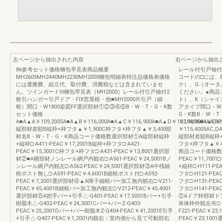
左ページから抽出された内容
右ページから抽出
86参考セット価格梱包早見表商品概要
レール付引戸袖付
MH2605MH2440MH2230MH2000梱包明細表特注品価格表価格
コードの□には、
には運搬費、組立代、取付費、消費税などは含まれていませ
ク）、G（オータ
ん。ツインガードⅢ梱包早見表［MH2000］レール付引戸袖付2
ください。●商品
枚引ハンガー引戸ドア・FIX窓屋根・他■MH2000片引戸（細
ト）、K（シャイ
框）間口・W1800姿図FF選択部材①②③④⑤B・W・T・G・K数
アタイプ間口・W9
セット価格
G・K数B・W・T
A■A▲A￥109,2005A■A▲B￥116,000A■A▲C￥116,900A■A▲D￥132,900A■A▲E￥9
￥104,9004AA,B
縦部材差額B縦枠+枠フタ▲￥1,900C枠フタ+枠フタ▲￥3,400部
￥115,4005AC,DA
材名B・W・T・G・K商品コード価格数選択部材①A縦部材縦枠
縦部材差額B縦枠+
+縦枠□-A411-PEAC￥17,2001B縦枠+枠フタ□-A421-
フタ+枠フタ▲￥4
PEAC￥15,3001C枠フタ+枠フタ□-A431-PEAC￥13,8001選択部
商品コード価格数商
材②■A横部材ノンレール網戸内観右□-A561-PEAC￥24,5001Bノ
PEAC￥11,700
ンレール網戸内観左□-A562-PEAC￥24,5001選択部材③A中桟細
+縦枠□-H111-PE
框ポスト無し□-A591-PEAC￥4,6001B細框ポスト付□-A592-
フタ□-H121-PEA
PEAC￥7,2001選択部材④▲A障子細框バー加工無内観右□-V211-
フタ□-H131-PEA
PEAC￥45,4001B細框バー加工無内観左□-V212-PEAC￥45,4001
フタ□-H141-PEA
選択部材⑤A把手バー+引手△-Q401-PEAC￥17,5001Bバー+引手
②Aドア枠部材ドア単
樹脂木△-Q402-PEAC￥24,3001Cバー+バーZ-Q403-
単体枠外観左吊□-F
PEAC￥25,2001Dバー+バー樹脂木Z-Q404-PEAC￥41,2001E引手
F221-PEAC￥2
+引手△-Q407-PEAC￥1,2001内観右：室内側から見て可動部右
PEAC￥23,1