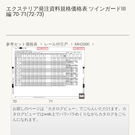
エクステリア発注資料規格価格表 ツインガードIII
編 70-71(72-73)
参考セット価格表
レール付引戸
MH2000
70
71
お探しのページは「カタログビュー」でごらんいただけます。カ
タログビューではweb上でパラパラめくりながらカタログをごら
んになれます。