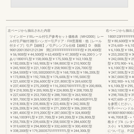
左ページから抽出された内容
右ページから抽出
ツインガードⅢレール付引戸参考セット価格表［MH2000］レー
1800123FFFF
ル付引戸袖付2枚引ハンガー引戸ドア・FIX窓屋根・他［レール
型￥80,600I型￥98
付タイプ］引戸【細框】／引戸シンプル仕様【細框】D 側面
￥216,600−￥6,1
90012001350121212W 間口FFFFFFFFFFFFFFFI型￥39,400I型
￥6,100L型￥184,
￥56,900I型￥44,500I型￥63,400I型￥47,300I型￥66,200ランマ
￥253,200C型￥30
あり18001FL型￥158,000L型￥175,500L型￥163,100L型
￥242,000L型￥25
￥182,000L型￥165,900L型￥184,800C型￥210,900C型
型￥370,900−￥6,
￥245,900C型￥221,100C型￥258,900C型￥226,700C型
￥6,100C型￥302
￥264,500I型￥105,50020001FL型￥168,700L型￥186,200L型
￥247,500L型￥2
￥173,800L型￥192,700L型￥176,600L型￥195,500C型
￥367,000C型￥40
￥221,600C型￥256,600C型￥231,800C型￥269,600C型
￥302,900−￥6,1
￥237,400C型￥275,200I型￥116,20027001FFFFL型￥200,800L
￥6,100L型￥295,
型￥218,300L型￥205,900L型￥224,800L型￥208,700L型
￥363,100C型￥41
￥227,600C型￥253,700C型￥288,700C型￥263,900C型
￥298,700L型￥3
￥301,700C型￥269,500C型￥307,300I型￥148,6002FFFL型
￥427,600−
￥218,300L型￥235,800L型￥223,400L型￥242,300L型
を参照ください。
￥226,200L型￥245,100C型￥271,200C型￥306,200C型
引手バーハンドル
￥281,400C型￥319,200C型￥287,000C型￥324,800I型
W180018001
￥166,1003FFL型￥231,700L型￥249,200L型￥236,800L型
￥46,700木質−
￥255,700L型￥239,600L型￥258,500C型￥284,600C型
格タイプA（レタ
￥319,600C型￥294,800C型￥332,600C型￥300,400C型
ス小）￥9,30
￥338,200I型￥179,20035751FFFFFFFL型￥244,300L型
については、P.