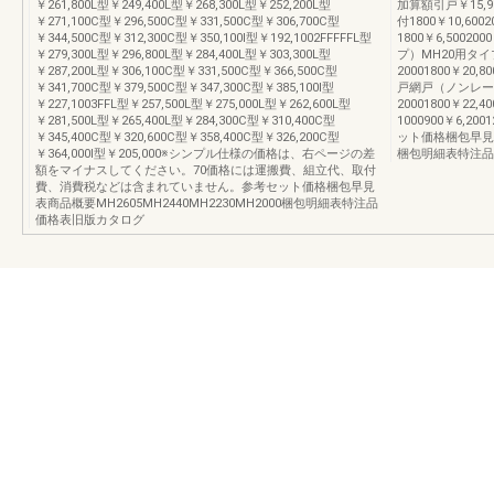
￥261,800L型￥249,400L型￥268,300L型￥252,200L型
加算額引戸￥15,
￥271,100C型￥296,500C型￥331,500C型￥306,700C型
付1800￥10,600
￥344,500C型￥312,300C型￥350,100I型￥192,1002FFFFFL型
1800￥6,5002
￥279,300L型￥296,800L型￥284,400L型￥303,300L型
プ）MH20用タ
￥287,200L型￥306,100C型￥331,500C型￥366,500C型
20001800￥20,80
￥341,700C型￥379,500C型￥347,300C型￥385,100I型
戸網戸（ノンレー
￥227,1003FFL型￥257,500L型￥275,000L型￥262,600L型
20001800￥22
￥281,500L型￥265,400L型￥284,300C型￥310,400C型
1000900￥6,200
￥345,400C型￥320,600C型￥358,400C型￥326,200C型
ット価格梱包早見表商
￥364,000I型￥205,000※シンプル仕様の価格は、右ページの差
梱包明細表特注品
額をマイナスしてください。70価格には運搬費、組立代、取付
費、消費税などは含まれていません。参考セット価格梱包早見
表商品概要MH2605MH2440MH2230MH2000梱包明細表特注品
価格表旧版カタログ