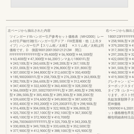
左ページから抽出された内容
右ページから抽出
ツインガードⅢハンガー引戸参考セット価格表［MH2000］レー
1800123FFFFFF
ル付引戸袖付2枚引ハンガー引戸ドア・FIX窓屋根・他［上吊タ
￥258,900L型￥2
イプ］ハンガー引戸【スリム框／太框】 ※スリム框／太框は同
￥379,200C型￥41
価格です。D 側面90012001350121212W 間口
￥317,300C型￥3
FFFFFFFFFFFFFFFI型￥39,400I型￥56,900I型￥44,500I型
￥297,200L型￥3
￥63,400I型￥47,300I型￥66,200ランマあり18001FL型
￥422,000C型￥45
￥243,100L型￥260,600L型￥248,200L型￥267,100L型
￥357,500C型￥3
￥251,000L型￥269,900C型￥296,800C型￥331,800C型
￥341,500L型￥3
￥307,000C型￥344,800C型￥312,600C型￥350,400I型
￥460,300C型￥49
￥185,90020001FL型￥258,700L型￥276,200L型￥263,800L型
￥419,300C型￥4
￥282,700L型￥266,600L型￥285,500C型￥312,400C型
グレチャン・ビー
￥347,400C型￥322,600C型￥360,400C型￥328,200C型
ターボックスタイ
￥366,000I型￥201,50027001FFFFL型￥281,400L型￥298,900L
タイプB（レター
型￥286,500L型￥305,400L型￥289,300L型￥308,200C型
ります。ポスト付
￥339,600C型￥374,600C型￥349,800C型￥387,600C型
先錠加算額障子タイ
￥355,400C型￥393,200I型￥229,2002FFFL型￥298,900L型
窓W価格
￥316,400L型￥304,000L型￥322,900L型￥306,800L型
1000900￥6,200
￥325,700C型￥357,100C型￥392,100C型￥367,300C型
ット価格梱包早見表商
￥405,100C型￥372,900C型￥410,700I型
梱包明細表特注品
￥246,70036001FFFFFFFL型￥325,700L型￥343,200L型
￥330,800L型￥349,700L型￥333,600L型￥352,500C型
￥377,900C型￥412,900C型￥388,100C型￥425,900C型