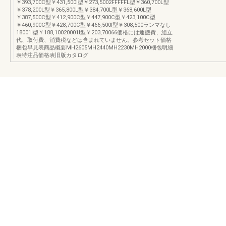
￥393,700C型￥431,500I型￥273,5002FFFFFL型￥360,700L型
￥378,200L型￥365,800L型￥384,700L型￥368,600L型
￥387,500C型￥412,900C型￥447,900C型￥423,100C型
￥460,900C型￥428,700C型￥466,500I型￥308,500ランマなし
18001I型￥188,10020001I型￥203,70066価格には運搬費、組立
代、取付費、消費税などは含まれていません。参考セット価格
梱包早見表商品概要MH2605MH2440MH2230MH2000梱包明細
表特注品価格表旧版カタログ