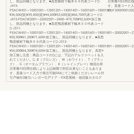
し、部品同梱となります。■高窓横材下幅木６９代表コード□-
日実働10日間仕
J415-
す。直接コード入
PEACW451∼10001001∼12001201∼14001401∼16001601∼18001801∼20009001200
ログ
¥36,000(規)¥39,400(規)¥44,600¥53,600(規)¥66,700代表コード□-
J415-PEACW2001∼22002201∼2400―¥79,700¥92,600※加工無
し、部品同梱となります。■高窓鴨居横材下幅木５０代表コード
□-J511-
PEACW451∼10001001∼12001201∼14001401∼16001601∼18001801∼20002001∼2200
¥50,900¥61,200¥71,600※加工無し、部品同梱となります。■高窓
鴨居横材下幅木６９代表コード□-J512-
PEACW451∼10001001∼12001201∼14001401∼16001601∼18001801∼20002001∼2200
¥54,000¥64,300¥74,600※加工無し、部品同梱となります。高窓※
加工無し注意：商品コードの□には、下記のアルファベットを入
れてください。□…B（ブロンズ）、W（ホワイト）、T（ブラッ
ク）、G（オータムブラウン）、K（シャイングレー）物流出荷
日実働10日間仕様により上記納期で対応出来ないこともありま
す。直接コード入力で発注可能FAXにてご依頼くださいレール付
引戸袖付2枚引ハンガー引戸ドア・FIX窓屋根・他旧版カタログ