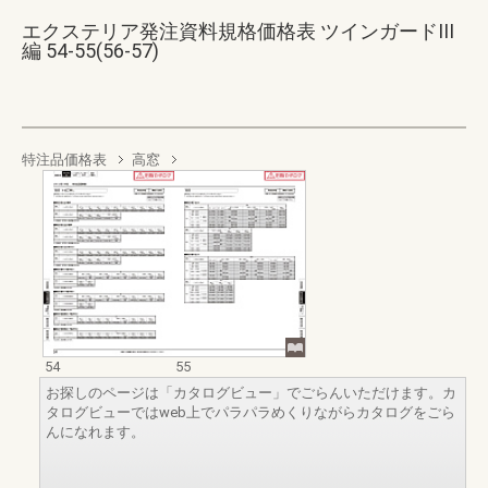
エクステリア発注資料規格価格表 ツインガードIII
編 54-55(56-57)
特注品価格表
高窓
54
55
お探しのページは「カタログビュー」でごらんいただけます。カ
タログビューではweb上でパラパラめくりながらカタログをごら
んになれます。