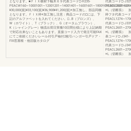
となります。■ＦＩＸ横材下幅木６９代表コード□-H235-
代表コード□-J321
PEACW160∼10001001∼12001201∼14001401∼16001601∼1800900120013501800―
PEACL2601∼2700
¥30,000(規)¥33,100(規)¥36,900¥41,200(規)※加工無し、部品同梱
※L（切断長） 
となります。ＦＩＸ枠※加工無し注意：商品コードの□には、下
枠フタ代表コード□-
記のアルファベットを入れてください。□…B（ブロンズ）、
PEACL1274∼1700
W（ホワイト）、T（ブラック）、G（オータムブラウン）、
代表コード□-J331
K（シャイングレー）物流出荷日実働10日間仕様により上記納期
PEACL2601∼2700
で対応出来ないこともあります。直接コード入力で発注可能FAX
※L（切断長） 
にてご依頼くださいレール付引戸袖付2枚引ハンガー引戸ドア・
表コード□-J341-
FIX窓屋根・他旧版カタログ
PEACL1274∼1700
代表コード□-J341
PEACL2601∼2700
※L（切断長） 