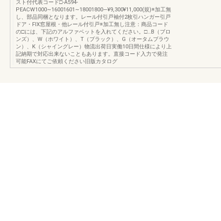
スト付代表コード□-A594-
PEACW1000∼16001601∼18001800―¥9,300¥11,000(規)※加工無
し、部品同梱となります。レール付引戸袖付2枚引ハンガー引戸
ドア・FIX窓屋根・他レール付引戸※加工無し注意：商品コード
の□には、下記のアルファベットを入れてください。□…B（ブロ
ンズ）、W（ホワイト）、T（ブラック）、G（オータムブラウ
ン）、K（シャイングレー）物流出荷日実働10日間仕様により上
記納期で対応出来ないこともあります。直接コード入力で発注
可能FAXにてご依頼ください旧版カタログ