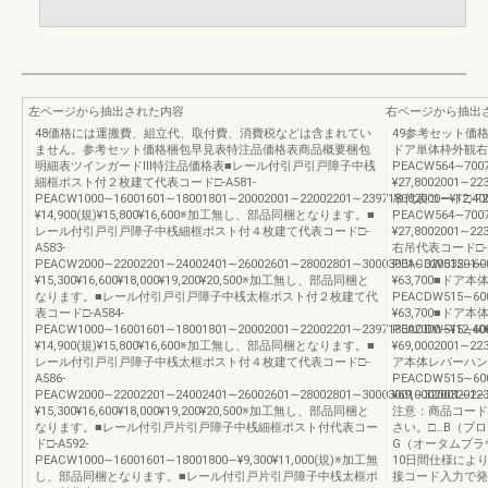
左ページから抽出された内容
右ページから抽出
48価格には運搬費、組立代、取付費、消費税などは含まれてい
49参考セット価
ません。参考セット価格梱包早見表特注品価格表商品概要梱包
ドア単体枠外観右吊
明細表ツインガードⅢ特注品価格表■レール付引戸引戸障子中桟
PEACW564∼70070
細框ポスト付２枚建て代表コード□-A581-
¥27,8002001∼2
PEACW1000∼16001601∼18001801∼20002001∼22002201∼239718002000―¥12,400
吊代表コード□-F21
¥14,900(規)¥15,800¥16,600※加工無し、部品同梱となります。■
PEACW564∼70070
レール付引戸引戸障子中桟細框ポスト付４枚建て代表コード□-
¥27,8002001∼2
A583-
右吊代表コード□-F
PEACW2000∼22002201∼24002401∼26002601∼28002801∼30003001∼32003201∼340
PEACDW515∼6006
¥15,300¥16,600¥18,000¥19,200¥20,500※加工無し、部品同梱と
¥63,700■ドア
なります。■レール付引戸引戸障子中桟太框ポスト付２枚建て代
PEACDW515∼6006
表コード□-A584-
¥63,700■ドア
PEACW1000∼16001601∼18001801∼20002001∼22002201∼239718002000―¥12,400
PEACDW515∼6006
¥14,900(規)¥15,800¥16,600※加工無し、部品同梱となります。■
¥69,0002001∼223
レール付引戸引戸障子中桟太框ポスト付４枚建て代表コード□-
ア本体レバーハンド
A586-
PEACDW515∼6006
PEACW2000∼22002201∼24002401∼26002601∼28002801∼30003001∼32003201∼340
¥69,0002001∼22
¥15,300¥16,600¥18,000¥19,200¥20,500※加工無し、部品同梱と
注意：商品コード
なります。■レール付引戸片引戸障子中桟細框ポスト付代表コー
さい。□…B（ブ
ド□-A592-
G（オータムブラ
PEACW1000∼16001601∼18001800―¥9,300¥11,000(規)※加工無
10日間仕様によ
し、部品同梱となります。■レール付引戸片引戸障子中桟太框ポ
接コード入力で発