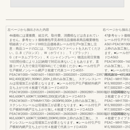
左ページから抽出された内容
右ページから抽出
46価格には運搬費、組立代、取付費、消費税などは含まれてい
47参考セット価
ません。参考セット価格梱包早見表特注品価格表商品概要梱包
レール付引戸片引
明細表ツインガードⅢ特注品価格表レール付引戸※加工無し注
A561-PEACW1000
意：商品コードの□には、下記のアルファベットを入れてくださ
上枠のみ加工無し
い。□…B（ブロンズ）、W（ホワイト）、T（ブラック）、
ます。■レール付
G（オータムブラウン）、K（シャイングレー）物流出荷日実働
ド□-A562-
10日間仕様により上記納期で対応出来ないこともあります。直
PEACW1000∼160
接コード入力で発注可能FAXにてご依頼ください■レール付引戸
のみ加工無し、ス
引戸横材ノンレール網戸２枚建て代表コード□-A551-
す。■レール付引
PEACW1000∼16001601∼18001801∼20002001∼22002201∼239718002000―¥31,800
用代表コード□-A92
¥42,400(規)¥51,900¥61,200※上枠のみ加工無し、ステンレスレー
PEAC―MH1700∼1
ルは現場加工が必要となります。■レール付引戸引戸横材外網戸
¥15,9002001∼21
立ち上がり付４枚建て代表コード□-A513-
¥17,5002301∼24
PEACW2000∼22002201∼24002401∼26002601∼28002801∼30003001∼32003201∼34
し、部品同梱とな
¥65,600¥71,600¥77,500¥83,200(規)代表コード□-A513-
２枚建てタイプ２戸
PEACW3601∼3794MH1700∼2430¥90,000※上枠のみ加工無し、
PEAC―MH1700∼1
ステンレスレールは現場加工が必要となります。■レール付引戸
¥15,9002001∼21
引戸横材外網戸立ち上がり無し４枚建て代表コード□-A523-
¥17,5002301∼24
PEACW2000∼22002201∼24002401∼26002601∼28002801∼30003001∼32003201∼34
し、部品同梱とな
¥65,600¥71,600¥77,500¥83,200¥90,000※上枠のみ加工無し、ス
４枚建てタイプ３戸
テンレスレールは現場加工が必要となります。■レール付引戸引
PEAC―MH1700∼1
戸横材内網戸立ち上がり付４枚建て代表コード□-A533-
¥15,9002001∼21