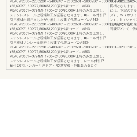
PEACW2000∼22002201∼24002401∼26002601∼28002801∼30003001∼32003201∼34
¥17,5002301∼2
¥65,600¥71,600¥77,500¥83,200(規)代表コード□-A533-
同梱となります。
PEACW3601∼3794MH1700∼2430¥90,000※上枠のみ加工無し、
には、下記のアル
ステンレスレールは現場加工が必要となります。■レール付引戸
ズ）、W（ホワイ
引戸横材内網戸立ち上がり無し４枚建て代表コード□-A543-
ン）、K（シャイ
PEACW2000∼22002201∼24002401∼26002601∼28002801∼30003001∼32003201∼34
記納期で対応出来
¥65,600¥71,600¥77,500¥83,200(規)代表コード□-A543-
可能FAXにてご
PEACW3601∼3794MH1700∼2430¥90,000※上枠のみ加工無し、
ステンレスレールは現場加工が必要となります。■レール付引戸
引戸横材ノンレール網戸４枚建て代表コード□-A553-
PEACW2000∼22002201∼24002401∼26002601∼28002801∼30003001∼32003201∼34
¥65,600¥71,600¥77,500¥83,200(規)代表コード□-A553-
PEACW3601∼3794MH1700∼2430¥90,000※上枠のみ加工無し、
ステンレスレールは現場加工が必要となります。レール付引戸
袖付2枚引ハンガー引戸ドア・FIX窓屋根・他旧版カタログ