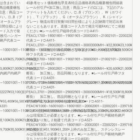
どは含まれてい
45参考セット価格梱包早見表特注品価格表商品概要梱包明細表
商品概要梱包
レール付引戸※加工無し注意：商品コードの□には、下記のアル
注意：商品コー
ファベットを入れてください。□…B（ブロンズ）、W（ホワイ
い。□…B（ブ
ト）、T（ブラック）、G（オータムブラウン）、K（シャイン
（オータムブラ
グレー）物流出荷日実働10日間仕様により上記納期で対応出来
日間仕様により
ないこともあります。直接コード入力で発注可能FAXにてご依頼
ード入力で発
ください■レール付引戸縦枠代表コード□-A411-
2枚引ハンガー
PEACL1700∼18001801∼19001901∼20002001∼21002101∼22002201∼23002
内網戸代表コー
代表コード□-A411-
PEACL2701∼28002801∼29002901∼30003000MH―¥22,800¥23,100¥23,
01001∼11001101∼1184885985AH1500∼1700¥20,100¥21,200¥22,400¥23,500¥24,700¥25,8
断長） 加工無し、部品同梱となります。■レール付引戸縦枠・
枠フタ代表コード□-A421-
4,600¥25,700¥26,900(規)
PEACL1700∼18001801∼19001901∼20002001∼21002101∼22002201∼23002
代表コード□-A421-
5,800¥27,000¥28,100(規)
PEACL2701∼28002801∼29002901∼30003000MH―¥20,600¥21,000¥21,
ル付引戸内網戸内網戸
断長） 加工無し、部品同梱となります。■レール付引戸枠フタ
代表コード□-A431-
01001∼11001101∼1184654872.5AH1500∼1700¥46,200¥47,300¥48,300¥49,500¥50,600¥51
PEACL1700∼18001801∼19001901∼20002001∼21002101∼22002201∼23002
代表コード□-A431-
02227¥53,100(規)
PEACL2701∼28002801∼29002901∼30003000MH―¥18,500¥18,800¥18,
断長） 加工無し、部品同梱となります。■レール付引戸引戸横
¥55,400¥56,500¥57,500¥58,700¥59,900¥61,000¥62,200■
材外網戸立ち上がり付２枚建て代表コード□-A511-
31-
PEACW1000∼16001601∼18001801∼20002001∼22002201∼239718002000
001001∼11001101∼1184885985AH1681∼1900¥25,200¥26,000¥26,800¥27,600¥28,600¥29
¥42,400(規)¥51,900¥61,200※上枠のみ加工無し、ステンレスレー
ルは現場加工が必要となります。■レール付引戸引戸横材外網戸
8,100¥29,000¥29,800(規)
立ち上がり無し２枚建て代表コード□-A521-
PEACW1000∼16001601∼18001801∼20002001∼22002201∼239718002000
9,700¥30,500¥31,300(規)
¥42,400(規)¥51,900¥61,200※上枠のみ加工無し、ステンレスレー
ルは現場加工が必要となります。■レール付引戸引戸横材内網戸
立ち上がり付２枚建て代表コード□-A531-