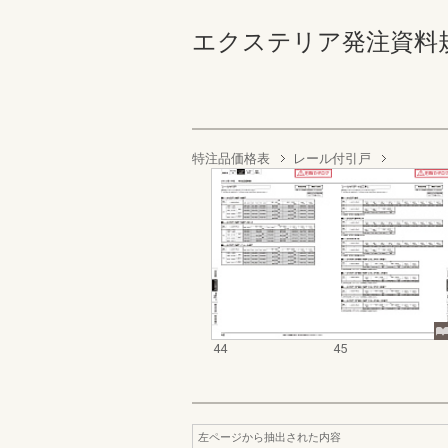
エクステリア発注資料規格価格
特注品価格表
レール付引戸
44
45
左ページから抽出された内容