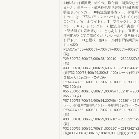
44価格には運搬費、組立代、取付費、消費税な
ません。参考セット価格梱包早見表特注品価格表
明細表ツインガードⅢ特注品価格表レール付引戸
ドの□には、下記のアルファベットを入れてくださ
ロンズ）、W（ホワイト）、T（ブラック）、G
ウン）、K（シャイングレー）物流出荷日実働10
上記納期で対応出来ないこともあります。直接コ
注可能FAXにてご依頼くださいレール付引戸袖付
引戸ドア・FIX窓屋根・他■レール付引戸内網戸
ド□-A320-
PEACAW485∼600601∼700701∼800801∼900901∼100
(規)
¥29,300¥30,500¥27,000¥28,1002101∼23002227¥2
(規)
¥30,800¥31,900¥28,000¥29,6002301∼25172437¥2
(規)¥32,200¥33,400¥29,300¥31,100■レー
２枚入り代表コード□-A326-
PEACAW485∼600601∼700701∼800801∼900901∼100
¥52,900(規)
¥55,200¥56,400¥57,500¥51,900¥54,1002101∼230
¥55,200(規)
¥57,500¥58,700¥59,900¥54,200¥56,4002301∼2517
レール付引戸内網戸ノンレール網戸代表コード□-A3
PEACAW485∼600601∼700701∼800801∼900901∼10
(規)
¥30,800¥31,500¥29,100¥29,9002101∼23002211¥2
(規)
¥32,300¥33,200¥30,700¥31,5002301∼25172421¥2
(規)¥33,700¥34,500¥32,100¥33,000旧版カタログ