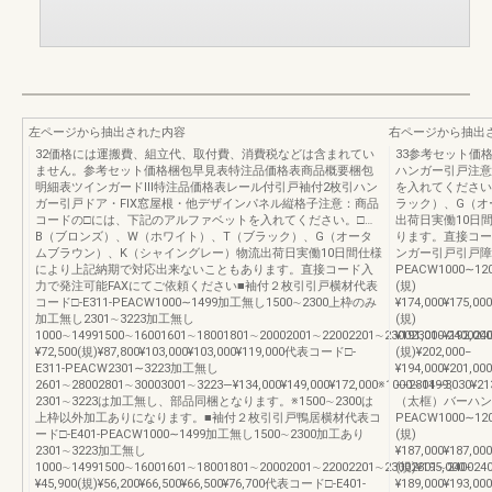
左ページから抽出された内容
右ページから抽出
32価格には運搬費、組立代、取付費、消費税などは含まれてい
33参考セット価
ません。参考セット価格梱包早見表特注品価格表商品概要梱包
ハンガー引戸注意
明細表ツインガードⅢ特注品価格表レール付引戸袖付2枚引ハン
を入れてください
ガー引戸ドア・FIX窓屋根・他デザインパネル縦格子注意：商品
ラック）、G（オ
コードの□には、下記のアルファベットを入れてください。□…
出荷日実働10日
B（ブロンズ）、W（ホワイト）、T（ブラック）、G（オータ
ります。直接コー
ムブラウン）、K（シャイングレー）物流出荷日実働10日間仕様
ンガー引戸引戸障子
により上記納期で対応出来ないこともあります。直接コード入
PEACW1000∼1200
力で発注可能FAXにてご依頼ください■袖付２枚引引戸横材代表
(規)
コード□-E311-PEACW1000∼1499加工無し1500∼2300上枠のみ
¥174,000¥175,00
加工無し2301∼3223加工無し
(規)
1000∼14991500∼16001601∼18001801∼20002001∼22002201∼23002301∼24002401
¥191,000¥192,00
¥72,500(規)¥87,800¥103,000¥103,000¥119,000代表コード□-
(規)¥202,000−
E311-PEACW2301∼3223加工無し
¥194,000¥201,00
2601∼28002801∼30003001∼3223―¥134,000¥149,000¥172,000※1000∼1499、
−−2801∼3030¥
2301∼3223は加工無し、部品同梱となります。※1500∼2300は
（太框）バーハンド
上枠以外加工ありになります。■袖付２枚引引戸鴨居横材代表コ
PEACW1000∼12001
ード□-E401-PEACW1000∼1499加工無し1500∼2300加工あり
(規)
2301∼3223加工無し
¥187,000¥187,00
1000∼14991500∼16001601∼18001801∼20002001∼22002201∼23002301∼24002401
(規)¥195,000−
¥45,900(規)¥56,200¥66,500¥66,500¥76,700代表コード□-E401-
¥189,000¥193,00