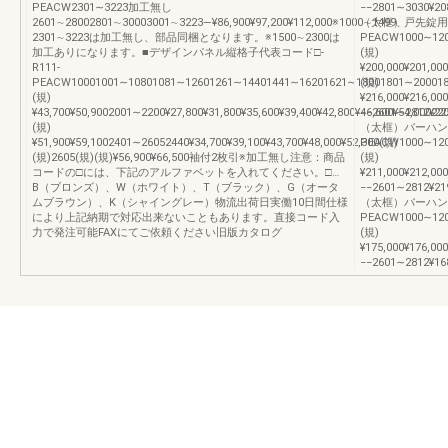
PEACW2301∼3223加工無し
−−2801∼3030¥
2601∼28002801∼30003001∼3223―¥86,900¥97,200¥112,000※1000∼1499、
（太框）戸先錠用代
2301∼3223は加工無し、部品同梱となります。※1500∼2300は
PEACW1000∼1200
加工ありになります。■デザインパネル縦格子代表コード□-
(規)
R111-
¥200,000¥201,00
PEACW10001001∼10801081∼12601261∼14401441∼16201621∼18001801∼2000180020
(規)
(規)
¥216,000¥216,00
¥43,700¥50,9002001∼2200¥27,800¥31,800¥35,600¥39,400¥42,800¥46,600¥54,00022
−−2601∼2812¥
(規)
（太框）バーハンド
¥51,900¥59,1002401∼26052440¥34,700¥39,100¥43,700¥48,000¥52,300(規)
PEACW1000∼12001
(規)2605(規)(規)¥56,900¥66,500袖付2枚引※加工無し注意：商品
(規)
コードの□には、下記のアルファベットを入れてください。□…
¥211,000¥212,00
B（ブロンズ）、W（ホワイト）、T（ブラック）、G（オータ
−−2601∼2812¥
ムブラウン）、K（シャイングレー）物流出荷日実働10日間仕様
（太框）バーハンド
により上記納期で対応出来ないこともあります。直接コード入
PEACW1000∼12001
力で発注可能FAXにてご依頼ください旧版カタログ
(規)
¥175,000¥176,00
−−2601∼2812¥1