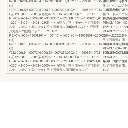
¥200,000¥202,000¥204,000¥191,000¥197,0002001∼2200¥187,000¥189,000¥192,000
さい。□…B（ブ
(規)
G（オータムブラ
¥224,000¥226,000¥228,000¥216,000¥222,0002401∼26052440¥233,000¥235,000¥237
10日間仕様によ
(規)¥248,000−−2605(規)(規)¥239,000¥245,000代表コード□-E161-
接コード入力で発
PEACW2601∼28002801∼30003001∼3223MH1700∼1800¥203,000¥205,000¥207,0001
枠戸先錠用内観右代
−2201∼2400−−−2401∼2605−−−※内観右：室内側から見て可動部
PEACL1700∼1800
右側、内観左：室内側から見て可動部左側■袖付２枚引引戸障子
代表コード□-E221
戸先錠用内観右代表コード□-E152-
PEACL2601∼270
PEACW1000∼12001201∼14001401∼16001601∼18001801∼20002001∼22002201∼24002
断長） 加工無し
(規)
見て可動部右側、
¥217,000¥219,000¥222,000¥209,000¥215,0002001∼2200¥205,000¥207,000¥210,000
引縦枠戸先錠用内観
(規)
PEACL1700∼1800
¥242,000¥244,000¥246,000¥234,000¥239,0002401∼26052440¥251,000¥253,000¥255
代表コード□-E231
(規)¥266,000−−2605(規)(規)¥257,000¥264,000代表コード□-E152-
PEACL2601∼270
PEACW2601∼28002801∼30003001∼3223MH1700∼1800¥221,000¥223,000¥226,0001
断長） 加工無し
−2201∼2400−−−2401∼2605−−−※内観右：室内側から見て可動部
見て可動部右側、
右側、内観左：室内側から見て可動部左側旧版カタログ
ログ