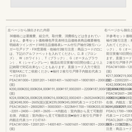
左ページから抽出された内容
右ページから抽出
30価格には運搬費、組立代、取付費、消費税などは含まれてい
31参考セット価
ません。参考セット価格梱包早見表特注品価格表商品概要梱包
袖付2枚引注意：
明細表ツインガードⅢ特注品価格表レール付引戸袖付2枚引ハン
入れてください。
ガー引戸ドア・FIX窓屋根・他袖付2枚引注意：商品コードの□に
ック）、G（オー
は、下記のアルファベットを入れてください。□…B（ブロン
荷日実働10日間
ズ）、W（ホワイト）、T（ブラック）、G（オータムブラウ
ます。直接コード
ン）、K（シャイングレー）物流出荷日実働10日間仕様により上
２枚引引戸障子戸先
記納期で対応出来ないこともあります。直接コード入力で発注
PEACW1000∼1200
可能FAXにてご依頼ください■袖付２枚引引戸障子内観右代表コ
(規)
ード□-E151-
¥217,000¥219,00
PEACW1000∼12001201∼14001401∼16001601∼18001801∼20002001∼22002201∼2400
(規)
(規)
¥242,000¥244,00
¥200,000¥202,000¥204,000¥191,000¥197,0002001∼2200¥187,000¥189,000¥192,000
(規)¥266,000−−2
(規)
PEACW2601∼2800
¥224,000¥226,000¥228,000¥216,000¥222,0002401∼26052440¥233,000¥235,000¥237
−2201∼2400−
(規)¥248,000−−2605(規)(規)¥239,000¥245,000代表コード□-E151-
右側、内観左：室
PEACW2601∼28002801∼30003001∼3223MH1700∼1800¥203,000¥205,000¥207,0001
コード□-E211-
−2201∼2400−−−2401∼2605−−−※内観右：室内側から見て可動部
PEACL1700∼1800
右側、内観左：室内側から見て可動部左側■袖付２枚引引戸障子
代表コード□-E211
内観左代表コード□-E161-
PEACL2601∼270
PEACW1000∼12001201∼14001401∼16001601∼18001801∼20002001∼22002201∼24002
断長） 加工無し
(規)
注意：商品コード