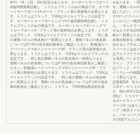
W15・18、L22・29の設定があります。カーポートサーフポート
があります。・同
Ⅲ協同開発商品無し・トステムブランドのみの商品です。カーポ
す。屋根パネルの
ートサーフポートⅡＮポート・ブラック系の形材色のみ異なりま
認ください。パド
す。トステムはブラック、TOEXはマイルドブラックの設定で
すⅡサンクスペー
す。カーポートカーブポートシグマⅡＶ協同開発商品無し・トス
とバルコニー接続
テムブランドのみの商品です。カーポートカーブポートシグマ
ん。・サンクスペ
ＶセーブポートR・ブラック系の形材色のみ異なります。トステ
せるんですⅡは対
ムはブラック、TOEXはマイルドブラックの設定です。・同じ色
称が一部異なりま
の屋根パネルの色名称が一部異なります。屋根パネルの色名称
名称比較表をご確
についてはP.181の色名称比較表をご確認ください。駐輪場カー
ほせるんですαに
ブパークシグマⅢメジャーパークⅡR・ブラック系の形材色のみ
スペースにはあり
異なります。トステムはブラック、TOEXはマイルドブラックの
はアルファテラス
設定です。・同じ色の屋根パネルの色名称が一部異なります。
を流用しています
屋根パネルの色名称についてはP.181の色名称比較表をご確認く
ライン・ブラック
ださい。駐輪場レークパークシグマⅢメジャーパークⅡF・ブラ
はブラック、グリ
ック系の形材色のみ異なります。トステムはブラック、TOEXは
イングレーの樹脂
マイルドブラックの設定です。・同じ色の屋根パネルの色名称
ンで異なります。
が一部異なります。屋根パネルの色名称についてはP.181の色名
定接着剤B、柱カ
称比較表をご確認ください。トステム・TOEX類似商品対比表
工木デッキリコス
す。樹の木Ⅲで設
2色が、リコステ
るボードラインフ
テージⅡにはあり
ジア（保水タイル
ん。バルコニース
キCR型アルコニ