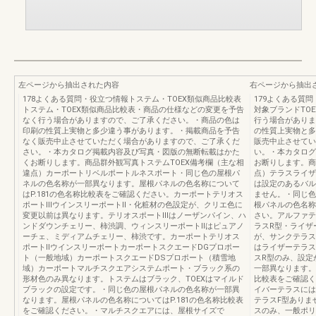
左ページから抽出された内容
右ページから抽出
178よくある質問・役立つ情報トステム・TOEX類似商品比較表
179よくある質
トステム・TOEX類似商品比較表・商品の仕様などの変更を予告
対象ブランドTO
なく行う場合がありますので、ご了承ください。・商品の色は
行う場合がありま
印刷の性質上実物と多少違う事があります。・掲載商品を予告
の性質上実物と多
なく販売中止させていただく場合がありますので、ご了承くだ
販売中止させてい
さい。・本カタログ掲載内容及び写真・図版の無断転載はかた
い。・本カタログ
くお断りします。商品群外観写真トステムTOEX備考欄（主な相
お断りします。商
違点）カーポートリベルポートルネスポート・同じ色の屋根パ
点）テラスライザ
ネルの色名称が一部異なります。屋根パネルの色名称について
は設定のあるバル
はP.181の色名称比較表をご確認ください。カーポートテリオス
ません。・同じ色
ポートⅢウインスリーポートⅡ・化粧材の色設定が、クリエ色に
根パネルの色名称
変更以前は異なります。テリオスポートⅢはノーザンパイン、ハ
さい。アルファテ
ンドダウンチェリー、柿渋調、ウィンスリーポートⅡはピュアノ
ラスR型・ライザ
ーチェ、ミディアムチェリー、柿渋です。カーポートテリオス
が、サンクテラス
ポートⅡウインスリーポートカーポートスクエードDGプロポー
はライザーテラス
ト（一般地域）カーポートスクエードDSプロポート（積雪地
スR型のみ、設定
域）カーポートマルチスクエアシステムポート・ブラック系の
一部異なります。
形材色のみ異なります。トステムはブラック、TOEXはマイルド
比較表をご確認く
ブラックの設定です。・同じ色の屋根パネルの色名称が一部異
イバーテラスには
なります。屋根パネルの色名称についてはP.181の色名称比較表
テラスF型ありま
をご確認ください。・マルチスクエアには、屋根サイズで
スのみ、一般ポリ