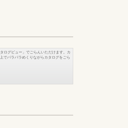
タログビュー」でごらんいただけます。カ
b上でパラパラめくりながらカタログをごら