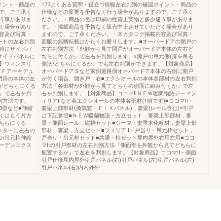
イント・商品の
173よくある質問・役立つ情報左右判別の確認ポイント・商品の
で、ご了承く
仕様などの変更を予告なく行う場合がありますので、ご了承く
う事がありま
ださい。・商品の色は印刷の性質上実物と多少違う事がありま
く場合があり
す。・掲載商品を予告なく販売中止させていただく場合があり
容及び写真・
ますので、ご了承ください。・本カタログ掲載内容及び写真・
ートの左右判別
図版の無断転載はかたくお断りします。■オーバードアの開戸の
時にサイドパ
左右判別方法『外観から見て開戸がオーバードア本体の左右ど
サイドパネルに
ちらに付くか』で左右を判別します。※開戸の吊元側(扉を吊る
】ウィンスリ
側)がどちらにくるか、でも左右判別ができます。【対象商品】
ドＦアーキデュ
オーバードアＳなど家側道路側オーバードア本体の右側に開戸
門扉の本体の左
が付く場合、開き戸：右■エクシオールの本体各部材の左右判別
がどちらにくる
方法『各部材が外観から見てどちらの側面に組み付くか』で左
』で左右を判
右を判別します。【対象商品】ココマⅡＮＥＷ暖蘭物語ジーマフ
別方法です。
ィリアⅡなど各エクシオールの本体各部材(1例です)■ココマⅡ・
3型など■伸縮
妻梁上部部材(換気窓・ＦＩＸパネル)，妻梁(レール含む)※引戸
くはもう片方
は下記参照■ＮＥＷ暖蘭物語・方立セット，妻梁上部部材，妻
ちらにくる
梁・側面レール，縦枠セット■ジーマ・妻垂木化粧材，妻梁上部
スターに左右の
部材，妻梁，方立セット■フィリアⅡ・戸当り・吊元枠セット，
or吊元柱伸縮
戸当り・吊元框セット■共通・柱セット屋内屋外右用左用■ココ
ーデンエクス
マⅡの引戸部材の左右判別方法『側面部を外観から見てどちらに
配置するか』で左右を判別します。【対象商品】ココマⅡ・側面
引戸仕様屋内屋外引戸パネル(右)引戸パネル(左)引戸パネル(左)
引戸パネル(右)内内外外