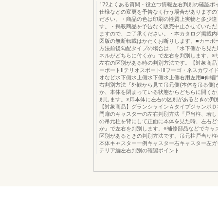
172よくある質問・役立つ情報左右判別の確認ポ
仕様などの変更を予告なく行う場合がありますの
ださい。・商品の色は印刷の性質上実物と多少違
す。・掲載商品を予告なく販売中止させていただ
ますので、ご了承ください。・本カタログ掲載内
図版の無断転載はかたくお断りします。■カーポ
方法前後勾配タイプの場合は、『水下側から見た
ネルがどちらに付くか』で左右を判別します。※
左右の区別がある時の判別方法です。【対象商品
ーポートⅡテリオスポートⅢフーゴ・ネスカワイ
オなど水下側水上側水下側水上側右用左用■伸縮
右判別方法『外観から見て吊元側(本体を吊る側)
か、本体を閉まっている状態からどちらに開くか
別します。※扉本体に左右の区別があるときの判
【対象商品】グランシャインＡタイプジャンボＤ
門扉のキャスターの左右判別方法『戸当柱、若し
の吊元柱を背にして正面に本体を見た時、左右ど
か』で左右を判別します。※補修部品などでキャ
区別があるときの判別方法です。吊元柱戸当り柱
本体キャスター一例キャスター右キャスター左ガ
テリア編左右判別の確認ポイント