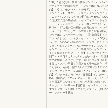
168よくある質問・役立つ情報インターホンカバ
ーホンカバーの詳細説明1.インターホンカバーに
品】・ウィルモダン・ウィルモダンスリム・パネ
ョンユニット・スクリーンファンクションユニッ
クエア・+Gファンクション柱(カバーBのみ)お
くは設置予定の商品が、・インフォユニットイン
ー・インフォユニットインターホン用サインベー
P.166・167の表の①の欄をご参考になり、イン
（Ａ・Ｂ）に対応している玄関子機が取付可能とな
ンターホンスペーサーについて【対象商品】・ア
ファンクション・ルミフェイス・エコリスEVファ
ペーサーAのみ対応)早見表②：インターホンス
ください3.インターホンカバーデザインについて
インターホンカバーサイン早見表③：インターホ
インを確認ください【ご注意】インターホンカバ
間口Ａ・間口Ｂの2つのタイプがあります。早見
プでの組合せ表になります。間口Ｂタイプは汎用
市販のドアホン子機を使用される場合は個別寸法
ください。※参考：開口BタイプデザインAデザイ
インターホンカバーを確認くださいインターホン
品】インターホンカバーA【廃番品】インターホ
応用【廃番品】※左からアイホン用・パナソニッ
ック電工用になります。(カバー裏側に刻印されて
ターホンスペーサーA【現行品】インターホンス
番品】デザインA(開口Aタイプ)デザインB(開口A
ーホンカバー早見表