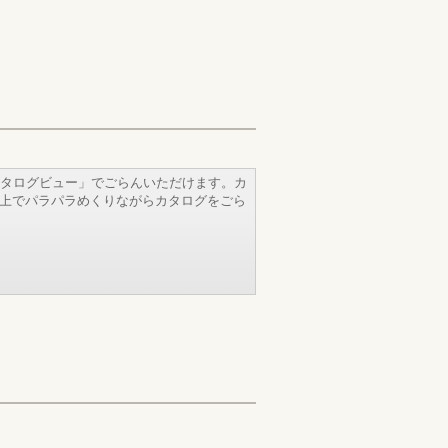
タログビュー」でごらんいただけます。カ
b上でパラパラめくりながらカタログをごら