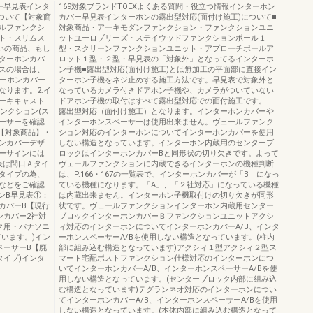
ー早見表インタ
169対象ブランドTOEXよくある質問・役立つ情報インターホン
ついて【対象商
カバー早見表インターホンの露出型対応(面付け施工)について■
ルファンクシ
対象商品・アーキモダンファンクション・ファンクションユニ
ト・スリムス
ットユーロブリーズ・ステイウッドファンクションポール１
使いの商品、もし
型・スクリーンファンクションユニット・アプローチポールア
ターホンカバ
ロット１型・２型・早見表の「対象外」となってるインターホ
スの場合は、
ン子機■露出型対応(面付け施工)とは無加工の平面部に直接イン
ターホンカバー
ターホン子機をネジ止めする施工方法です。早見表で対象外と
ります。2.イ
なっているカメラ付きドアホン子機や、カメラがついていない
ーキキャスト
ドアホン子機の取付はすべて露出型対応での面付施工です。
ンクション(ス
露出型対応（面付け施工）となります。インターホンカバーや
ペーサーを確認
インターホンスペーサーは使用出来ません。ヴェールファンク
【対象商品】・
ション対応のインターホンについてインターホンカバーを使用
ンカバーデザ
しない構造となっています。インターホン内蔵用のセンターブ
ーサインには
ロックはインターホンカバーBと同形状の切り欠きです。よって
表は間口Ａタイ
ヴェールファンクションに内蔵できるインターホンの機種判断
タイプの為、
は、P.166・167の一覧表で、インターホンカバーが「B」になっ
などをご確認
ている機種になります。「A」、「２社対応」になっている機種
ンB早見表①：
は内蔵出来ません。インターホン子機取付けの切り欠きが同形
カバーB【現行
状です。ヴェールファンクションインターホン内蔵用センター
ンカバー2社対
ブロックインターホンカバーＢファンクションユニットアクシ
ク用・パナソニ
ィ対応のインターホンについてインターホンカバーA/B、インタ
います。)イン
ーホンスペーサーA/Bを使用しない構造となっています。(柱内
ペーサーB【廃
部に組み込む構造となっています)アクシィ１型アクシィ２型ス
タイプ)インタ
マート宅配ポストファンクション仕様対応のインターホンにつ
いてインターホンカバーA/B、インターホンスペーサーA/Bを使
用しない構造となっています。(センターブロック内部に組み込
む構造となっています)テグランネオ対応のインターホンについ
てインターホンカバーA/B、インターホンスペーサーA/Bを使用
しない構造となっています。(本体内部に組み込む構造となって