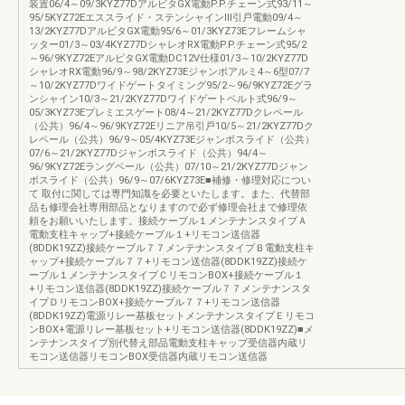
装置06/4～09/3KYZ77DアルビタGX電動P.P.チェーン式93/11～
95/5KYZ72Eエススライド・ステンシャインⅢ引戸電動09/4～
13/2KYZ77DアルビタGX電動95/6～01/3KYZ73Eフレームシャ
ッター01/3～03/4KYZ77DシャレオRX電動P.P.チェーン式95/2
～96/9KYZ72EアルピタGX電動DC12V仕様01/3～10/2KYZ77D
シャレオRX電動96/9～98/2KYZ73Eジャンボアルミ4～6型07/7
～10/2KYZ77Dワイドゲートタイミング95/2～96/9KYZ72Eグラ
ンシャイン10/3～21/2KYZ77Dワイドゲートベルト式96/9～
05/3KYZ73Eプレミエスゲート08/4～21/2KYZ77Dクレペール
（公共）96/4～96/9KYZ72Eリニア吊引戸10/5～21/2KYZ77Dク
レペール（公共）96/9～05/4KYZ73Eジャンボスライド（公共）
07/6～21/2KYZ77Dジャンボスライド（公共）94/4～
96/9KYZ72Eラングベール（公共）07/10～21/2KYZ77Dジャン
ボスライド（公共）96/9～07/6KYZ73E■補修・修理対応につい
て 取付に関しては専門知識を必要といたします。また、代替部
品も修理会社専用部品となりますので必ず修理会社まで修理依
頼をお願いいたします。接続ケーブル１メンテナンスタイプＡ
電動支柱キャップ+接続ケーブル１+リモコン送信器
(8DDK19ZZ)接続ケーブル７７メンテナンスタイプＢ電動支柱キ
ャップ+接続ケーブル７７+リモコン送信器(8DDK19ZZ)接続ケ
ーブル１メンテナンスタイプＣリモコンBOX+接続ケーブル１
+リモコン送信器(8DDK19ZZ)接続ケーブル７７メンテナンスタ
イプＤリモコンBOX+接続ケーブル７７+リモコン送信器
(8DDK19ZZ)電源リレー基板セットメンテナンスタイプＥリモコ
ンBOX+電源リレー基板セット+リモコン送信器(8DDK19ZZ)■メ
ンテナンスタイプ別代替え部品電動支柱キャップ受信器内蔵リ
モコン送信器リモコンBOX受信器内蔵リモコン送信器