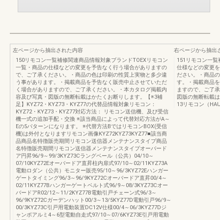
左ページから抽出された内容
右ページから抽出
150リモコン一覧補修関連商品情報対象ブランドTOEXリモコン
151リモコン一
一覧・商品の仕様などの変更を予告なく行う場合がありますの
仕様などの変更を
で、ご了承ください。・商品の色は印刷の性質上実物と多少違
ださい。・商品の
う事があります。・掲載商品を予告なく販売中止させていただ
す。・掲載商品を
く場合がありますので、ご了承ください。・本カタログ掲載内
ますので、ご了承
容及び写真・図版の無断転載はかたくお断りします。【※3補
図版の無断転載は
足】KYZ72・KYZ73・KYZ77の代替品情報対象リモコン：
13リモコン（H
KYZ72・KYZ73・KYZ77対応方法： リモコン送信機、及び受信
機一式の追加手配・交換 ※該当商品によって代替対応方法がA～
Eの5パターンになります。 ※代替方法BではリモコンBOX(受信
機)は外付となりますリモコン画像KYZ72KYZ73KYZ77■該当商
品商品名特徴販売期間リモコン送信器メンテナンスタイプ商品
名特徴販売期間リモコン送信器メンテナンスタイプオーバード
ア円昇96/9～99/3KYZ73Cラングベール（公共）04/10～
07/10KYZ72Eオーバードア直昇柱内扉式97/10～02/11KYZ73A
電動ロダン（公共）モニター販売95/10～96/3KYZ72Eハンガー
ゲートタイミング96/3～96/9KYZ72Cオーバードア直昇00/4～
02/11KYZ77Bハンガーゲートベルト式96/9～08/3KYZ73Cオー
バードアR02/12～11/2KYZ77B電動引戸チェーン式96/3～
96/9KYZ72Cガーデンハット00/3～13/5KYZ77D電動引戸96/9～
00/3KYZ73C引戸用電動装置DC12V仕様00/4～06/3KYZ77Dジ
ャンボアルミ4～6型電動自走式97/10～07/6KYZ73E引戸用電動