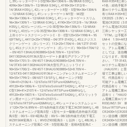
し39シャッターゲートD型96×36×1304/6～06/8RAX-S33なし
RAX-H35※8三
4096×36×1306/9～12/8RAX-S34なし4190×35×1312/8～
×1色：紺色手配不
14/3RAX-H35なし42シャッターゲートR型・S型96×36×1304/6
業㈱リチウム電池C
～12/6RAX-S34なし41シャッターゲートM1型・M2型
有りRAX-H35
96×36×1306/4～12/6RAX-S34なし41シャッターゲートスリム
CR2025（3.
96×36×1309/1～12/8RAX-S34なし4190×35×1312/8～16/3RAX-
電池CR2032（
H35なし42ガレージガレージG-3D型96×36×1306/5～12/6RAX-
チウム電池CR202
S14なし43ガレージG-3S型96×36×1308/4～12/6RAX-S34なし41
三和シヤッター工業
上吊りゲートスクリーンゲートC・D・E型125×55×1998/4～95
『FTM』は手配
頃FTMなし44112×25×1795頃～04/3TF-3143なし45エクジスス
UM-4 1.5V
クリーンゲート（Dシリーズ）112×25×1704/4～04/12TF-3143
セットの交換にな
なし45エクジススクリーンゲート（Eシリーズ）90×55×1704/12
り。アトム電機工業
～09/4ST-13HAUG903885×52×8.709/4～12/6TXS-
としては、送信機
0411302HAUG9136大型カーゲート多連引戸グランプラザ
になります。現場
90×55×1701/3～09/4ST-13HAUG903885×52×8.709/4～
さい。『TF-3
14/3TXS-0411302HAUG9136大型引戸ユニットワイド
㈱リチウム電池CR
90×55×1700/2～09/4ST-13HAUG903885×52×8.709/4～
（HAUG91）
12/6TXS-0411302HAUG9136オーニングe-システムオーニング
場で工事は難しい
90×55×1799/2～08/6ST-13/SFなし46オーニングB型
可。代替品有り（『
134×41×2106/4～12/6Telis1RTSPure426MHzなし
可能アトム電機工業
49120×45×1806/4～12/6TelisSolirisRTS426なし47オーニング
代替品有り（『HA
C型134×41×2107/4～12/6Telis1RTSPure426MHzなし
アトム電機工業㈱リ
49120×45×1807/4～12/6TelisSolirisRTS426なし47スリットラ
品有り（『HAUG
イン用オーニング134×41×2107/5～
ム電機工業㈱リチウ
12/6Telis1RTSPure426MHzなし49シェードe-システムシェー
R03(UM)1.5
ド120×70×16.899/4～07/6赤外線方式松下電工WZ8156Wなし48
Situo1RTS
トステムオーニング彩鳥S型・L型モーター駆動式赤外線方式彩
CR2430×1(C
鳥S型：00/5～03/4彩鳥L型：00/5～08/2赤外線方式松下電工
コン送信機（開閉
WZ8156W彩鳥S・L：WVDZ903彩鳥S・Ｌ以外：なし48LIXLト
CR2430×1(C
ステムオーニング彩風C･CR・S型彩風L型・彩樹A型彩鳥C・
コン送信機（開閉