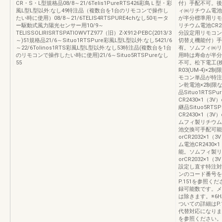
CR・S・L型規格品08/8～21/6Telis1PureRTS426彩鳥Ｌ型・彩
付）手配不可。後継
風L型L型以外:なし49特注品（複数台を1台のリモコンで操作し
ィ㈱リチウム電池CR
たい時に使用）08/8～21/6TELIS4RTSPURE4chなし50モータ
が半分標準用リモ
ー駆動式風力陽光センサー用10/9～
リチウム電池CR24
TELISSOLIRISRTSPATIOWVTZ977（旧）Z-X912-PEBC(2013/3
分設定用リモコン
～)51規格品21/6～Situo1RTSPure彩風L型L型以外:なし5421/6
切替え機能付）手配
～22/6Tolinos1RTS彩風L型L型以外:なし53特注品(複数台を1台
有。ソムフィ㈱リチウ
のリモコンで操作したい時に使用)21/6～Situo5RTSPureなし
用時は寿命が半分
55
不可。松下電工(株
R03(UM-4)
モコン単品が特注
ン乾電池×2制限
品Situo1RT
CR2430×1（3
継品Situo5R
CR2430×1（3
ムフィ製リチウム電池
池交換可手配可能。
orCR2032×
ム電池CR2430×
能。ソムフィ製リチ
orCR2032×1
設定し直す特注対
ンのコード番号を
P.151を参照
録可能数です。メ
は除きます。※6
ついての詳細はP.1
代替対応になります
を参照ください。※