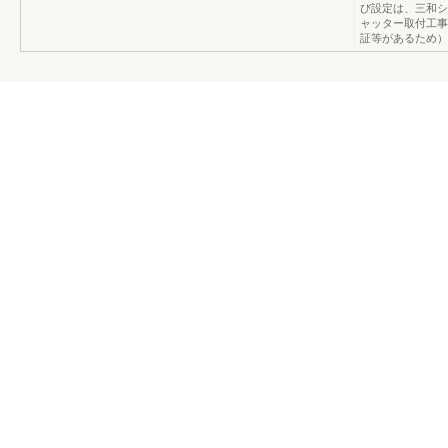
び設定は、三和シ
ャッター取付工事
証等があるため）