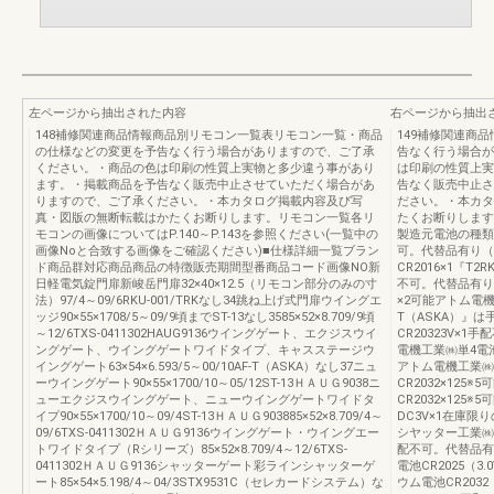
左ページから抽出された内容
右ページから抽出
148補修関連商品情報商品別リモコン一覧表リモコン一覧・商品
149補修関連商
の仕様などの変更を予告なく行う場合がありますので、ご了承
告なく行う場合が
ください。・商品の色は印刷の性質上実物と多少違う事があり
は印刷の性質上実
ます。・掲載商品を予告なく販売中止させていただく場合があ
告なく販売中止さ
りますので、ご了承ください。・本カタログ掲載内容及び写
ださい。・本カタ
真・図版の無断転載はかたくお断りします。リモコン一覧各リ
たくお断りします
モコンの画像についてはP.140～P.143を参照ください(一覧中の
製造元電池の種類
画像Noと合致する画像をご確認ください)■仕様詳細一覧ブラン
可。代替品有り（
ド商品群対応商品商品の特徴販売期間型番商品コード画像NO新
CR2016×1『
日軽電気錠門扉新峻岳門扉32×40×12.5（リモコン部分のみの寸
不可。代替品有り（
法）97/4～09/6RKU-001/TRKなし34跳ね上げ式門扉ウイングエ
×2可能アトム電機工
ッジ90×55×1708/5～09/9頃までST-13なし3585×52×8.709/9頃
T（ASKA）』
～12/6TXS-0411302HAUG9136ウイングゲート、エクジスウイ
CR20323V×1
ングゲート、ウイングゲートワイドタイプ、キャスステージウ
電機工業㈱単4電池
イングゲート63×54×6.593/5～00/10AF-T（ASKA）なし37ニュ
アトム電機工業㈱
ーウイングゲート90×55×1700/10～05/12ST-13ＨＡＵＧ9038ニ
CR2032×12
ューエクジスウイングゲート、ニューウイングゲートワイドタ
CR2032×12
イプ90×55×1700/10～09/4ST-13ＨＡＵＧ903885×52×8.709/4～
DC3V×1在庫
09/6TXS-0411302ＨＡＵＧ9136ウイングゲート・ウイングエー
シヤッター工業㈱リ
トワイドタイプ（Rシリーズ）85×52×8.709/4～12/6TXS-
配不可。代替品有り
0411302ＨＡＵＧ9136シャッターゲート彩ラインシャッターゲ
電池CR2025（
ート85×54×5.198/4～04/3STX9531C（セレカードシステム）な
ウム電池CR203