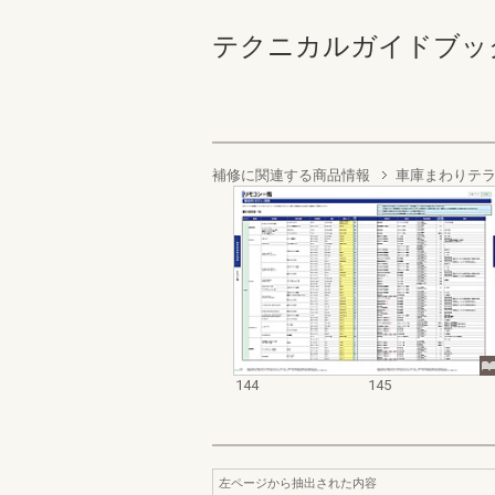
テクニカルガイドブック エ
補修に関連する商品情報
車庫まわりテ
144
145
左ページから抽出された内容