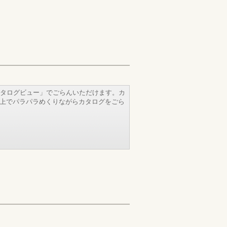
タログビュー」でごらんいただけます。カ
b上でパラパラめくりながらカタログをごら