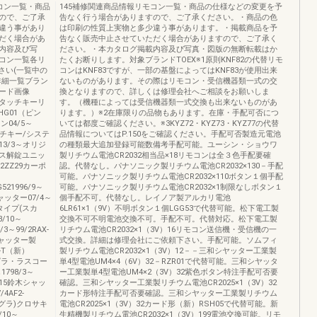
コン一覧・商品
145補修関連商品情報リモコン一覧・商品の仕様などの変更を予
ので、ご了承
告なく行う場合がありますので、ご了承ください。・商品の色
違う事があり
は印刷の性質上実物と多少違う事があります。・掲載商品を予
だく場合があ
告なく販売中止させていただく場合がありますので、ご了承く
内容及び写
ださい。・本カタログ掲載内容及び写真・図版の無断転載はか
コン一覧各リ
たくお断りします。対象ブランドTOEX※1原則KNF82の代替リモ
ださい(一覧中の
コンはKNF83ですが、一部の基盤によってはKNF83が使用出来
詳細一覧ブラン
ないものがあります。その際はリモコン・受信機器類一式の交
ード画像
換となりますので、詳しくは修理会社へご相談をお願いしま
扉タッチキーリ
す。（機種によっては受信機器類一式交換も出来ないものがあ
HG01（ピン
ります。）※2在庫限りの品物もあります。在庫・手配可否につ
04/5～
いては都度ご確認ください。※3KYZ72・KYZ73・KYZ77の代替
タッチキー/システ
品情報についてはP.150をご確認ください。手配可否製造元電池
3/3～オリジ
の種類最大追加登録可能数備考手配可能。ユーシン・ショウワ
レス解錠ユニッ
製リチウム電池CR2032相当品×18リモコンは全３色手配要確
2ZZ29カーポ
認。代替なし。パナソニック製リチウム電池CR2032×130－手配
可能。パナソニック製リチウム電池CR2032×110ボタン１個手配
G521996/9～
可能。パナソニック製リチウム電池CR2032×1制限なしボタン１
ャッター07/4～
個手配不可。代替なし。レイノア製アルカリ電池
Aタイプ(スカ
6LR61×1（9V）不明ボタン１個LGG53で代替可能。松下電工製
/10～
交換不可不明電池交換不可。手配不可。代替対応。松下電工製
/3～99/2RAX-
リチウム電池CR2032×1（3V）16リモコン送信機・受信機の一
鈴木シャッター製
式交換。詳細は修理会社にご依頼下さい。手配可能。ソムフィ
2-T（新）
製リチウム電池CR2032×1（3V）12－－三和シヤッター工業製
グラ・ラスコー
単4型電池UM4×4（6V）32－RZR01で代替可能。三和シヤッタ
1798/3～
ー工業製単4型電池UM4×2（3V）32紫色ボタン特注手配可否要
R0115鈴木シャッ
確認。三和シヤッター工業製リチウム電池CR2025×1（3V）32
4AF2-
カード形特注手配可否要確認。三和シヤッター工業製リチウム
テグラ)クロサキ
電池CR2025×1（3V）32カード形（新）RSH05で代替可能。新
/10～
生精機製リチウム電池CR2032×1（3V）199電池交換可能。リモ