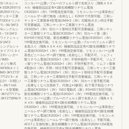
なし23パネルシャ
コンカバーは濃いブルーのフェルト調で名前入り（飛鳥ＡＳＫ
32RZR0115
ＡⅡ）補修部品設定有※2新生精機製リチウム電池
RZR0115フレ
CR2032×1（3V）199電池交換可能。リモコンカバーは薄茶色ビ
ヤッター工業
ニールレザー調で無地（名前なし）RZR01で代替可能。三和シ
のみTOEXオリジナ
ヤッター工業製単4型電池UM4×2（3V）32紫色ボタン特注手配
～06/3AF2-
可否要確認。三和シヤッター工業製リチウム電池
0516シングルシ
CR2025×1（3V）32カード形特注手配可否要確認。三和シヤッ
3/2AF2-
ター工業製リチウム電池CR2025×1（3V）32カード形（新）
Z30ワイドシャッ
RSH05で対応可能。新生精機製リチウム電池CR2032×1（3V）
2AF2-
199電池交換可能。リモコンカバーは濃いブルーのフェルト調で
Z30シングルシャ
名前入り（飛鳥ＡＳＫＡⅡ）補修部品設定有※2新生精機製リチウ
タイプ/Ｃタイ
ム電池CR2032×1（3V）199電池交換可能。リモコンカバーは薄
ZZ31ハンガー
茶色ビニールレザー調で無地（名前なし）手配不可。ソムフィ
9MD-
製リチウム電池CR2032×1（3V）不明外観同一手配不可。ソムフ
ゲートネジリ棒式
ィ製リチウム電池CR2032×1（3V）不明手配不可。ソムフィ製単
00KNF836タイミ
4電池×2（3V）不明－特注手配可否要確認。三和シヤッター工業
MD-3KYZ737
製リチウム電池CR2025×1（3V）32カード形特注手配可否要確
7121/3～オ
認。三和シヤッター工業製特注手配可否要確認。三和シヤッタ
,D1・D3型,ジ
ー工業製リチウム電池CR2025×1（3V）32カード形手配可能
89/11AX-
（在庫なくなり次第終了。代替は※3参照）松下電子部品リチウ
アルミ４～６型電動
ム電池CR2032×1（3V）16DC電動式（新）RSH05で対応可能。
C-3KYZ771アル
新生精機製リチウム電池CR2032×1（3V）199電池交換可能。リ
YZ72896/9
モコンカバーは濃いブルーのフェルト調で名前入り（飛鳥ＡＳ
ＫＡⅡ）補修部品設定有※2新生精機製リチウム電池
CR2032×1（3V）199電池交換可能。リモコンカバーは薄茶色ビ
ニールレザー調で無地（名前なし）補修部品設定有※2新生精機
製リチウム電池CR2032×1（3V）199電池交換可能。リモコンカ
バーは薄茶色ビニールレザー調で無地（名前なし）手配可能。
AF2-Tと互換性無し新生精機製リチウム電池CR2025×1256電池
交換可能。補修部品設定有※2新生精機製リチウム電池