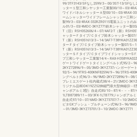
99/3TF3143/SFなし2599/3～00/3ST-13/SF
ッター１型三和シヤッター工業製00/10～03/4RAX-3
ワイドパネルシャッターＡ型00/10～03/4RAX-332
ームシャッターワイドフレームシャッター三和シ
製99/3～03/4RAX-332RZR0115電装ユニット
ル01/3～03/4MDC-3KYZ771鈴木シャッター製03/5
T（旧）RSH052606/4～07/4AF2-T（新）RSH
ャッターＦタイプ/Ｃタイプ鈴木シャッター製07/5～1
T（新）RSH051613/3～14/3AF7-T38YKA01Z
ターＦタイプ/Ｃタイプ鈴木シャッター製07/5～13/
T（新）RSH051613/3～14/3AF7-T38YKA01Z
ッターＳＦタイプ/ＣタイプワイドシャッターSＦ
プ三和シヤッター工業製14/4～RAX-H358YKA02
ゲートワイドゲートタイミングベルト式95/2～96/
2KYZ72896/9～05/3MD-3KYZ737ハンガー
92/5～94/9TRS-400KNF82594/9～96/3TRS-4
ングベルト式96/3～96/9MD-2KYZ72896/9～08/3
プレミエスゲート柱内蔵式08/4～21/2MDC-3KYZ7
リジナル品8DDK19ZZ52伸縮門扉大型伸縮(D－E型
ャンボアルミ3型）自走式85/10～87/4－－－87/4～
1LTB87389/11～03/3FX-1LTB779ジャンボ
自走式97/10～07/6MD-3KYZ73707/7～10/2MD
ピタGXプッシュ・プルチェーン式96/3～96/9MD-2K
～01/3MD-3KYZ73701/3～10/2MDC-3KYZ771