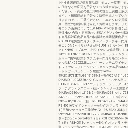
144補修関連商品情報商品別リモコン一覧表リモ
の仕様などの変更を予告なく行う場合があります
ください。・商品の色は印刷の性質上実物と多少
ます。・掲載商品を予告なく販売中止させていた
りますので、ご了承ください。・本カタログ掲載
真・図版の無断転載はかたくお断りします。リモ
モコンの画像についてはP.140～P.143を参照く
画像Noと合致する画像をご確認ください)■仕様
ド商品群対応商品商品の特徴販売期間型番商品コ
NOTOEX電気錠門扉タッチ＆ノータッチキー門
モコン04/5～オリジナル品KGU01（シルバー）K
ク）KHH01（ブルー）24ワイヤレス解錠用リモコン
13/2ECE1702PKGS0533エントリーシステム
ムキー門扉有線式システムキー門扉リモコンキー1
ナル品8AKC30ZZ28エントリーシステムワイヤ
トワイヤレスリモコン13/3～オリジナル品8AKC3
ートレガージュチェーン駆動式94/3～
95/2CJF793DTLGG481395/2～96/9ECA1311LG
04/3MD-1LGG5320スタイルコートトステム窓シ
CT1RTS4268RBC21ZZ2シャッターシャッター
ラ・テグラ・ラスコート)三和シヤッター工業製93
94/2RAX-330なし2194/2～98/3RAX-331なし1798
332RZR011899/2～03/4RAX-332RZR0115
03/5～06/3AF2-T（旧）RSH052606/4～07/4AF
RSH0516ワイドシャッターAタイプ(スカラ・テ
ト)三和シヤッター工業製94/2～98/3RAX-331なし
99/2RAX-332RZR011899/2～03/4RAX-332RZ
ター製03/5～06/3AF2-T（旧）RSH052606/4～07/
T（新）RSH0516シャッターBタイプ(スカラ・
製シャッター製92/2～93/10TF3003/SFなし2293